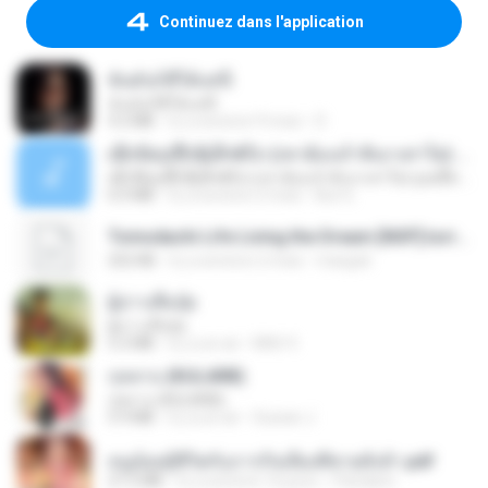
Continuez dans l'application
ฉันมันก็ดีได้แค่นี้
ฉันมันก็ดีได้แค่นี้
4.2 MB
il y a environ 9 mois
D
ເຊົາຮ້ອງເຖົ້າຊິເອົາທໍ່ໃດ (เซาฮ้องเถ้าสิเอาเท่าใด) ບຸນເກີດ ຫນູຫ່ວງ ft. ໂສພາ ຈຸນທະລາ
ເຊົາຮ້ອງເຖົ້າຊິເອົາທໍ່ໃດ (เซาฮ้องเถ้าสิเอาเท่าใด) ບຸນເກີດ ຫນູຫ່ວງ ft. ໂສພາ ຈຸນທະລາ
6.0 MB
il y a environ 2 mois
But G.
Tomodachi Life Living the Dream [NSP].torrent
252 KB
il y a environ 2 mois
margob
ผู้บ่าวเสื้อปุ๋ย
ผู้บ่าวเสื้อปุ๋ย
5.2 MB
il y a un an
Mith 9.
กุหลาบ (KULARB)
กุหลาบ (KULARB)
5.9 MB
il y a un an
Suwan J.
หนูน้อยสู้ชีวิตกับภารกิจเลี้ยงพี่ชายทั้งห้า.pdf
27.2 MB
il y a environ 16 jours
Pandarin