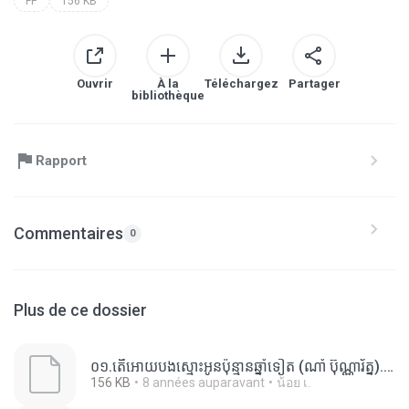
FP
156 KB
Ouvrir
À la
Téléchargez
Partager
bibliothèque
Rapport
Commentaires
0
Plus de ce dossier
០១.តើអោយបងស្មោះអូនប៉ុន្មានឆ្នាំទៀត (ណាំ ប៊ុណ្ណារ័ត្ន).fp
156 KB
8 années auparavant
น้อย เ.