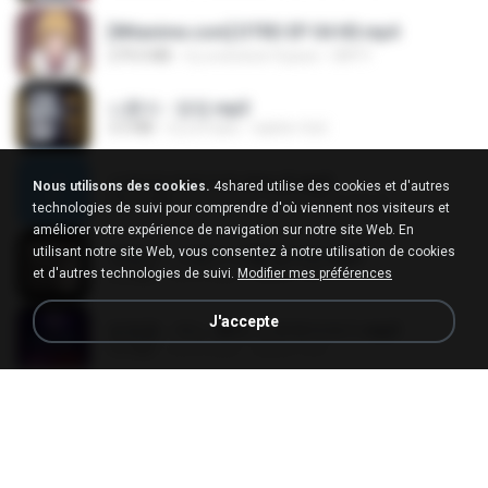
[Witanime.com] DTRD EP 04 HD.mp4
279.0 MB
il y a environ 9 jours
DRTY
나훈아 - 영영.mp3
3.5 MB
il y a 4 ans
castor-trot
신유리) 유두자위 A to Z.mp3
Nous utilisons des cookies.
4shared utilise des cookies et d'autres
256.6 MB
il y a 2 ans
좀비고4인커플 좀.
technologies de suivi pour comprendre d'où viennent nos visiteurs et
améliorer votre expérience de navigation sur notre site Web. En
utilisant notre site Web, vous consentez à notre utilisation de cookies
배금성 - 사랑이 비를 맞아요.mp3
et d'autres technologies de suivi.
Modifier mes préférences
3.5 MB
il y a 4 ans
castor-trot
J'accepte
임영웅 - 어느 60대 노부부이야기.mp3
4.6 MB
il y a 4 ans
castor-trot
Air Hostess S01 E01.mp4
174.4 MB
il y a environ 3 mois
민호 이.
진성 - 천년을 빌려준다면.mp3