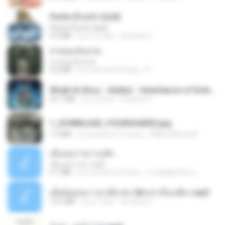
Pyrite (Fool's Gold)
Pyrite (Fool's Gold)
3.4 MB
il y a 12 ans
princess Y.
สายลมเจ็บปวด
สายลมเจ็บปวด
4.0 MB
il y a environ 8 mois
D
Wrath & Glory - Aeldari - Inheritance of Embers.pdf
53.7 MB
il y a 2 ans
federico f
1_DOWNLOAD_FOURSHARED.jpg
1.9 MB
il y a environ 12 mois
Wtlprodthree A.
เอิ้นเธอว่าความฮัก
เอิ้นเธอว่าความฮัก
4.1 MB
il y a environ 2 mois
ถามพ่อ&#39;พ ม.
เมียน้อยเหงา พาเสียวค่ะ18+เล่าเรื่องเสียว.mp3
14.2 MB
il y a 7 ans
อมรพันธ์ จ.