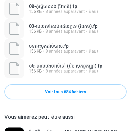
08-កុំធ្វើបាបបង (ពែកមី).fp
156 KB
8 années auparavant
น้อย เ.
03-មើលទៅរស់មិនដល់ភ្ជុំទេ (ពែកមី).fp
156 KB
8 années auparavant
น้อย เ.
បទនេះបុកដាច់បាស់.fp
156 KB
8 années auparavant
น้อย เ.
០៤-ពេលបងចាស់ទៅ (ឳប សុគន្ធកញ្ញា).fp
156 KB
8 années auparavant
น้อย เ.
Voir tous 684 fichiers
Vous aimerez peut-être aussi