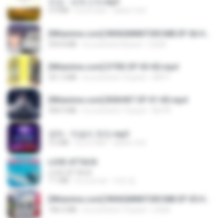
진성 - 보릿고개.mp3
3.4 MB
il y a 4 ans
castor-trot
[Witanime.com] RKNGMNNTSRCMB EP 06 HD.mp4
294.8 MB
il y a environ 8 jours
LOLKI
[Witanime.com] DTRD EP 03 HD.mp4
321.3 MB
il y a environ 16 jours
DRTY
[Witanime.com] BSKHKT EP 01 HD.mp4
408.9 MB
il y a environ 13 jours
BLITR
영탁 - 막걸리 한잔.mp3
3.2 MB
il y a 3 ans
castor-trot
LOVE ATTACK
LOVE ATTACK
7.1 MB
il y a un an
지빈 임.
[Witanime.com] RKNGMNNTSRCMB EP 05 HD.mp4
186.0 MB
il y a environ 15 jours
LOLKI