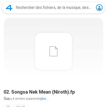
02. Songsa Nek Mean (Niroth).fp
น้อย เ.
8 années auparavant
plus...