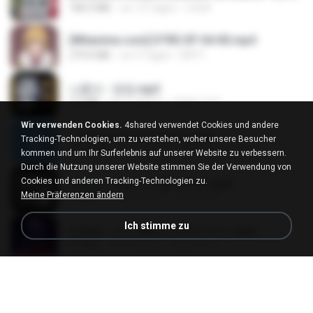
186.0 MB
vor 15 Tagen
LOLKI
[Witanime.com] DTRD EP 04 HD.mp4
279.0 MB
vor 9 Tagen
DRTY
나훈아 - 영영.mp3
3.5 MB
vor 4 Jahren
castor-trot
Wir verwenden Cookies.
4shared verwendet Cookies und andere
신유리) 유두자위 A to Z.mp3
Tracking-Technologien, um zu verstehen, woher unsere Besucher
256.6 MB
vor 2 Jahren
좀비고4인커플 좀.
kommen und um Ihr Surferlebnis auf unserer Website zu verbessern.
Durch die Nutzung unserer Website stimmen Sie der Verwendung von
Cookies und anderen Tracking-Technologien zu.
배금성 - 사랑이 비를 맞아요.mp3
Meine Präferenzen ändern
3.5 MB
vor 4 Jahren
castor-trot
Ich stimme zu
임영웅 - 어느 60대 노부부이야기.mp3
4.6 MB
vor 4 Jahren
castor-trot
Air Hostess S01 E01.mp4
174.4 MB
vor 3 Monaten
민호 이.