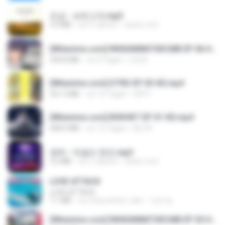
진성 - 보릿고개.mp3
3.4 MB
vor 4 Jahren
castor-trot
[Witanime.com] RKNGMNNTSRCMB EP 06 HD.mp4
294.8 MB
vor 8 Tagen
LOLKI
[Witanime.com] DTRD EP 03 HD.mp4
321.3 MB
vor 16 Tagen
DRTY
[Witanime.com] BSKHKT EP 01 HD.mp4
408.9 MB
vor 13 Tagen
BLITR
영탁 - 막걸리 한잔.mp3
3.2 MB
vor 3 Jahren
castor-trot
LOVE ATTACK
LOVE ATTACK
7.1 MB
vor etwa einem Jahr
지빈 임.
[Witanime.com] RKNGMNNTSRCMB EP 05 HD.mp4