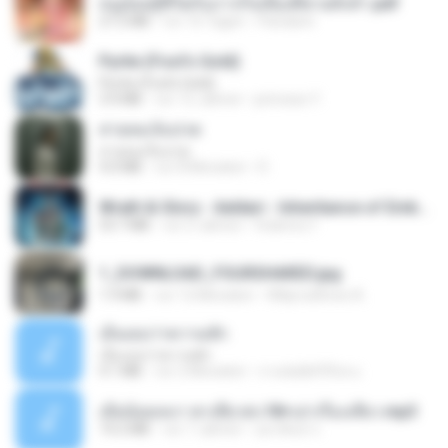
หนูน้อยสู้ชีวิตกับภารกิจเลี้ยงพี่ชายทั้งห้า.pdf
27.2 MB
vor 16 Tagen
Pandarin
Pyrite (Fool's Gold)
Pyrite (Fool's Gold)
3.4 MB
vor 12 Jahren
princess Y.
สายลมเจ็บปวด
สายลมเจ็บปวด
4.0 MB
vor 8 Monaten
D
Wrath & Glory - Aeldari - Inheritance of Embers.pdf
53.7 MB
vor 2 Jahren
federico f
1_DOWNLOAD_FOURSHARED.jpg
1.9 MB
vor 12 Monaten
Wtlprodthree A.
เอิ้นเธอว่าความฮัก
เอิ้นเธอว่าความฮัก
4.1 MB
vor 2 Monaten
ถามพ่อ&#39;พ ม.
เมียน้อยเหงา พาเสียวค่ะ18+เล่าเรื่องเสียว.mp3
14.2 MB
vor 7 Jahren
อมรพันธ์ จ.