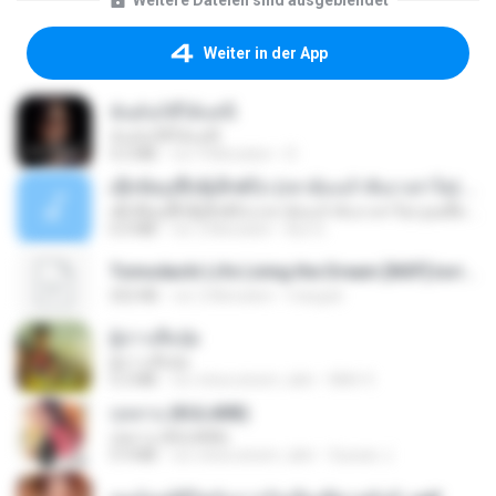
Weitere Dateien sind ausgeblendet
Weiter in der App
ฉันมันก็ดีได้แค่นี้
ฉันมันก็ดีได้แค่นี้
4.2 MB
vor 9 Monaten
D
ເຊົາຮ້ອງເຖົ້າຊິເອົາທໍ່ໃດ (เซาฮ้องเถ้าสิเอาเท่าใด) ບຸນເກີດ ຫນູຫ່ວງ ft. ໂສພາ ຈຸນທະລາ
ເຊົາຮ້ອງເຖົ້າຊິເອົາທໍ່ໃດ (เซาฮ้องเถ้าสิเอาเท่าใด) ບຸນເກີດ ຫນູຫ່ວງ ft. ໂສພາ ຈຸນທະລາ
6.0 MB
vor 2 Monaten
But G.
Tomodachi Life Living the Dream [NSP].torrent
252 KB
vor 2 Monaten
margob
ผู้บ่าวเสื้อปุ๋ย
ผู้บ่าวเสื้อปุ๋ย
5.2 MB
vor etwa einem Jahr
Mith 9.
กุหลาบ (KULARB)
กุหลาบ (KULARB)
5.9 MB
vor etwa einem Jahr
Suwan J.