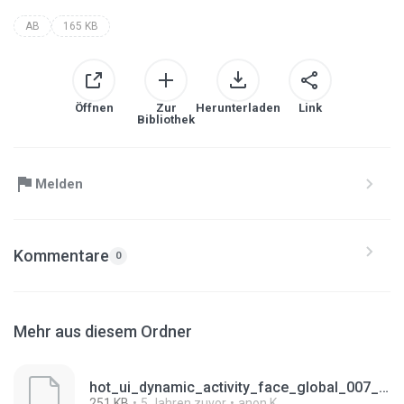
AB
165 KB
Öffnen
Zur
Herunterladen
Link
Bibliothek
Melden
Kommentare
0
Mehr aus diesem Ordner
hot_ui_dynamic_activity_face_global_007_french.ab
251 KB
5 Jahren zuvor
anon K.