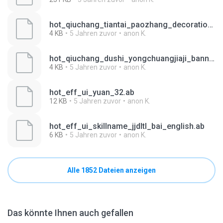
hot_qiuchang_tiantai_paozhang_decoration_01_night.ab
4 KB
5 Jahren zuvor
anon K.
hot_qiuchang_dushi_yongchuangjiaji_banner_01.ab
4 KB
5 Jahren zuvor
anon K.
hot_eff_ui_yuan_32.ab
12 KB
5 Jahren zuvor
anon K.
hot_eff_ui_skillname_jjdltl_bai_english.ab
6 KB
5 Jahren zuvor
anon K.
Alle 1852 Dateien anzeigen
Das könnte Ihnen auch gefallen