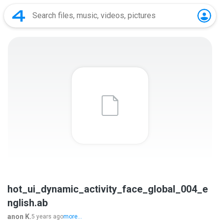
hot_ui_dynamic_activity_face_global_004_e
nglish.ab
anon K.
5 years ago
more...