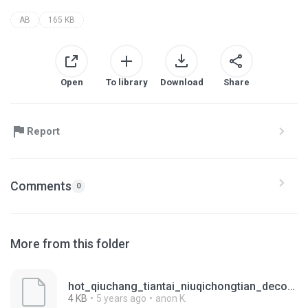
AB
165 KB
Open
To library
Download
Share
Report
Comments
0
More from this folder
hot_qiuchang_tiantai_niuqichongtian_decoration_03_day.ab
4 KB
5 years ago
anon K.