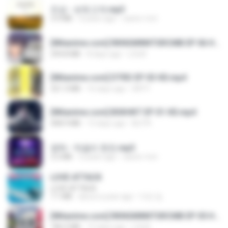
진성 - 보릿고개.mp3
3.4 MB
4 years ago
castor-trot
[Witanime.com] RKNGMNNTSRCMB EP 06 HD.mp4
294.8 MB
8 days ago
LOLKI
[Witanime.com] DTRD EP 03 HD.mp4
321.3 MB
16 days ago
DRTY
[Witanime.com] BSKHKT EP 01 HD.mp4
408.9 MB
13 days ago
BLITR
영탁 - 막걸리 한잔.mp3
3.2 MB
3 years ago
castor-trot
LOVE ATTACK
LOVE ATTACK
7.1 MB
about a year ago
지빈 임.
[Witanime.com] RKNGMNNTSRCMB EP 05 HD.mp4
186.0 MB
15 days ago
LOLKI