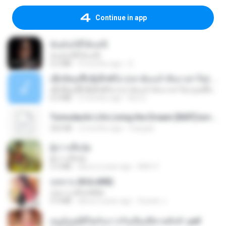
Continue in app
ฉันมันก็ดีได้แค่นี้
ฉันมันก็ดีได้แค่นี้
4.2 MB
9 months ago
D
ເຊົາຮ້ອງເຖົ້າຊິເອົາທໍ່ໃດ (เซาฮ้องเถ้าสิเอาเท่าใด) ບຸນເກີດ ຫນູຫ່ວງ ft. ໂສພາ ຈຸນທະລາ
ເຊົາຮ້ອງເຖົ້າຊິເອົາທໍ່ໃດ (เซาฮ้องเถ้าสิเอาเท่าใด) ບຸນເກີດ ຫນູຫ່ວງ ft. ໂສພາ ຈຸນທະລາ
6.0 MB
2 months ago
But G.
Tomodachi Life Living the Dream [NSP].torrent
252 KB
2 months ago
margob
ผู้บ่าวเสื้อปุ๋ย
ผู้บ่าวเสื้อปุ๋ย
5.2 MB
about a year ago
Mith 9.
กุหลาบ (KULARB)
กุหลาบ (KULARB)
5.9 MB
about a year ago
Suwan J.
หนูน้อยสู้ชีวิตกับภารกิจเลี้ยงพี่ชายทั้งห้า.pdf