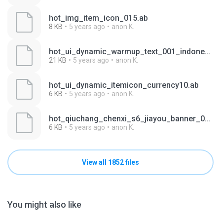
hot_img_item_icon_015.ab
8 KB
5 years ago
anon K.
hot_ui_dynamic_warmup_text_001_indonesian.ab
21 KB
5 years ago
anon K.
hot_ui_dynamic_itemicon_currency10.ab
6 KB
5 years ago
anon K.
hot_qiuchang_chenxi_s6_jiayou_banner_01.ab
6 KB
5 years ago
anon K.
View all 1852 files
You might also like