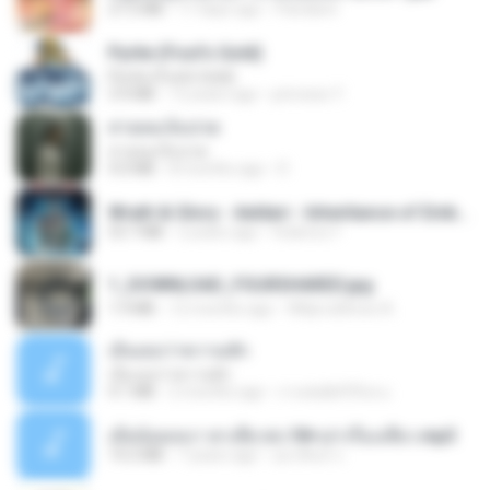
27.2 MB
17 days ago
Pandarin
Pyrite (Fool's Gold)
Pyrite (Fool's Gold)
3.4 MB
12 years ago
princess Y.
สายลมเจ็บปวด
สายลมเจ็บปวด
4.0 MB
8 months ago
D
Wrath & Glory - Aeldari - Inheritance of Embers.pdf
53.7 MB
2 years ago
federico f
1_DOWNLOAD_FOURSHARED.jpg
1.9 MB
12 months ago
Wtlprodthree A.
เอิ้นเธอว่าความฮัก
เอิ้นเธอว่าความฮัก
4.1 MB
2 months ago
ถามพ่อ&#39;พ ม.
เมียน้อยเหงา พาเสียวค่ะ18+เล่าเรื่องเสียว.mp3
14.2 MB
7 years ago
อมรพันธ์ จ.