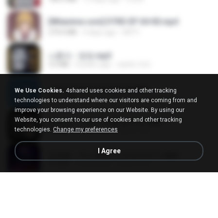
[Witanime.com] DTRD EP 04 HD.mp4
279.0 MB
9 days ago
DRTY
나훈아 - 영영.mp3
3.5 MB
4 years ago
castor-trot
신유리) 유두자위 A to Z.mp3
We Use Cookies.
4shared uses cookies and other tracking
256.6 MB
2 years ago
좀비고4인커플 좀.
technologies to understand where our visitors are coming from and
improve your browsing experience on our Website. By using our
Website, you consent to our use of cookies and other tracking
배금성 - 사랑이 비를 맞아요.mp3
technologies.
Change my preferences
3.5 MB
4 years ago
castor-trot
I Agree
임영웅 - 어느 60대 노부부이야기.mp3
4.6 MB
4 years ago
castor-trot
Air Hostess S01 E01.mp4
174.4 MB
3 months ago
민호 이.