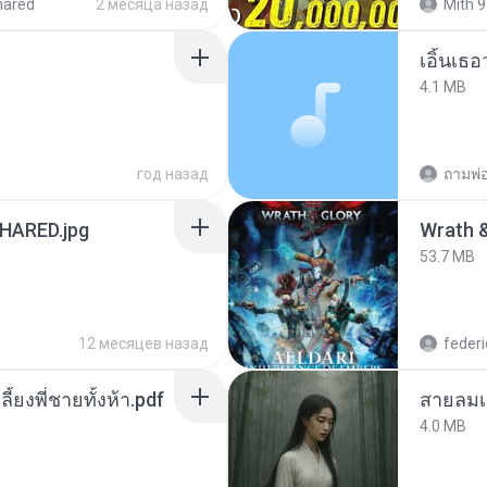
hared
2 месяца назад
Mith 9
เอิ้นเธ
4.1 MB
год назад
ถามพ่
ARED.jpg
53.7 MB
12 месяцев назад
federi
ลี้ยงพี่ชายทั้งห้า.pdf
สายลมเ
4.0 MB