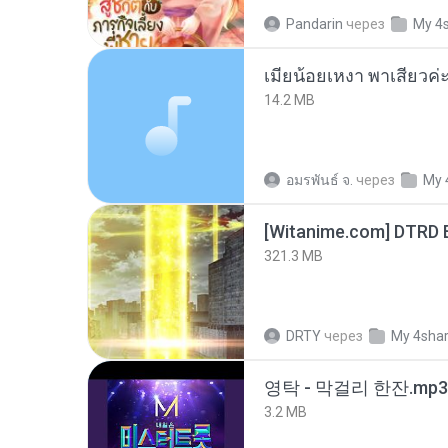
Pandarin
через
My 4
14.2 MB
อมรพันธ์ จ.
через
My 
[Witanime.com] DTRD 
321.3 MB
DRTY
через
My 4sha
영탁 - 막걸리 한잔.mp3
3.2 MB