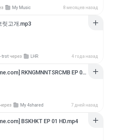
ез
My Music
8 месяцев назад
 보릿고개.mp3
-trot
через
LHR
4 года назад
[Witanime.com] RKNGMNNTSRCMB EP 06 HD.mp4
через
My 4shared
7 дней назад
ime.com] BSKHKT EP 01 HD.mp4