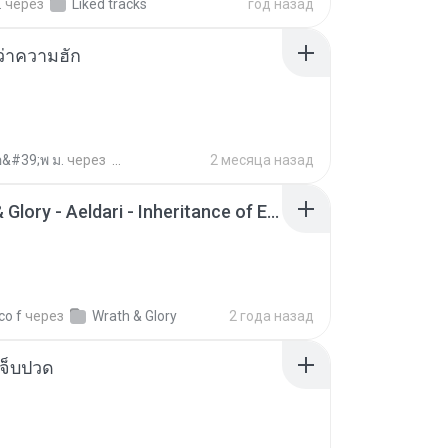
.
через
Liked tracks
год назад
อว่าความฮัก
อ&#39;พ ม.
через
2 месяца назад
Wrath & Glory - Aeldari - Inheritance of Embers.pdf
co f
через
Wrath & Glory
2 года назад
จ็บปวด