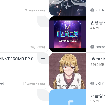
R
3 года назад
BLITR
임영웅 
4.6 MB
год назад
castor
[Witanime.com] RKNGMNNTSRCMB EP 05 HD.mp4
[Witan
279.0 MB
red
14 дней назад
DRTY
배금성 
3.5 MB