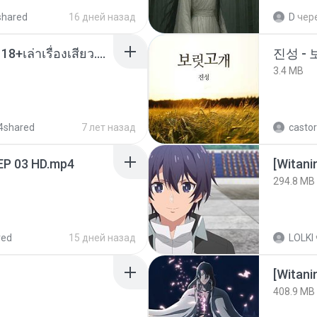
shared
16 дней назад
D
чер
เมียน้อยเหงา พาเสียวค่ะ18+เล่าเรื่องเสียว.mp3
진성 -
3.4 MB
4shared
7 лет назад
castor
EP 03 HD.mp4
294.8 MB
red
15 дней назад
LOLKI
[Witan
408.9 MB