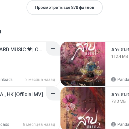
Просмотреть все 870 файлов
я
ไม่มีใครรู้ตัวเรา– UNHEARD MUSIC 🖤| Official Lyric Video | เพลงสู้ชีวิต
สาปสมร
112.4 MB
nloads
3 месяца назад
Panda
/A , HK [Official MV]
สาปสมร
78.3 MB
loads
8 месяцев назад
Panda