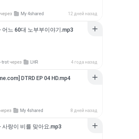
через
My 4shared
12 дней назад
- 어느 60대 노부부이야기.mp3
-trot
через
LHR
4 года назад
ime.com] DTRD EP 04 HD.mp4
через
My 4shared
8 дней назад
- 사랑이 비를 맞아요.mp3