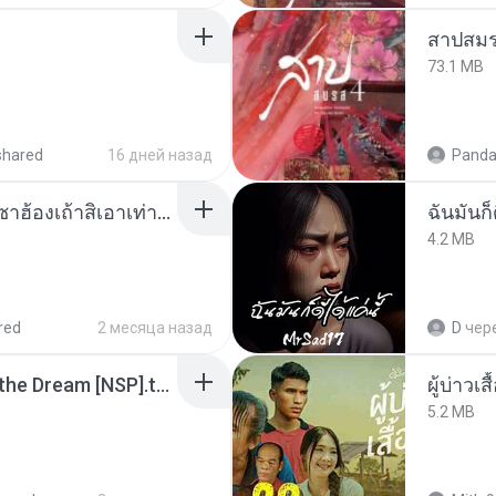
สาปสมร
73.1 MB
shared
16 дней назад
Panda
ເຊົາຮ້ອງເຖົ້າຊິເອົາທໍ່ໃດ (เซาฮ้องเถ้าสิเอาเท่าใด) ບຸນເກີດ ຫນູຫ່ວງ ft. ໂສພາ ຈຸນທະລາ
ฉันมันก็ด
4.2 MB
red
2 месяца назад
D
чер
Tomodachi Life Living the Dream [NSP].torrent
ผู้บ่าวเสื
5.2 MB