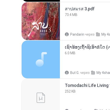
สาปสมรส 3.pdf
73.4 MB
Pandarin
через
My 4
6.0 MB
But G.
через
My 4sha
252 KB