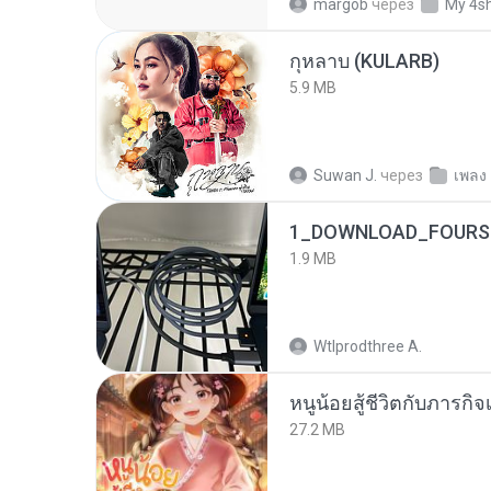
margob
через
My 4s
กุหลาบ (KULARB)
5.9 MB
Suwan J.
через
เพลง
1_DOWNLOAD_FOURSH
1.9 MB
Wtlprodthree A.
หนูน้อยสู้ชีวิตกับภารกิจเ
27.2 MB