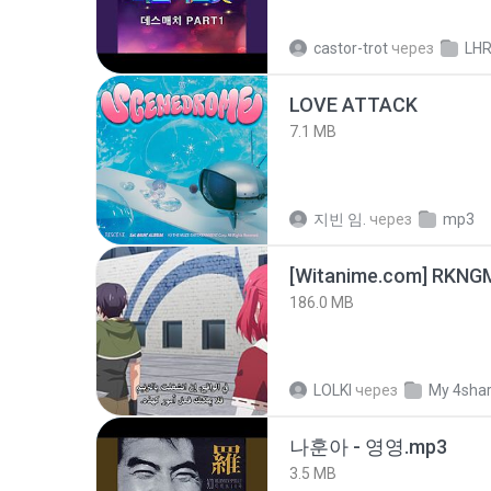
castor-trot
через
LH
LOVE ATTACK
7.1 MB
지빈 임.
через
mp3
186.0 MB
LOLKI
через
My 4sha
나훈아 - 영영.mp3
3.5 MB