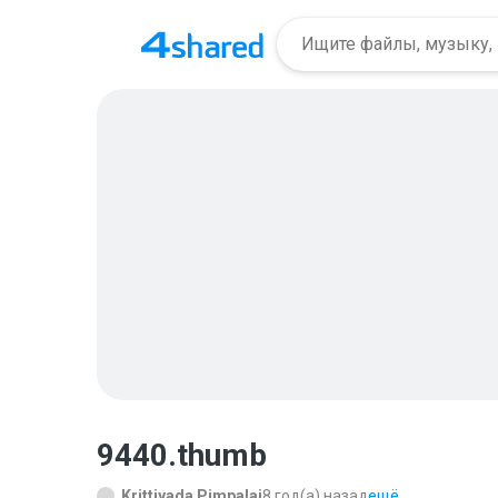
9440.thumb
Krittiyada Pimpalai
8 год(а) назад
ещё...