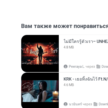
Вам также может понравитьс
4.8 MB
Peeraya L.
через
Dow
KRK - เธอทิ้งฉันไว้ Ft.N
4.6 MB
นวมินทร์
через
Down