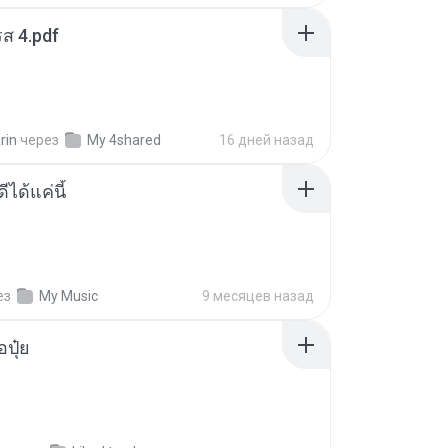
ส 4.pdf
rin
через
My 4shared
16 дней назад
ีได้แค่นี้
ез
My Music
9 месяцев назад
้อปุ๋ย