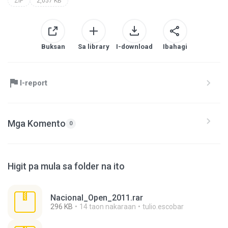
ZIP
2,057 KB
Buksan
Sa library
I-download
Ibahagi
I-report
Mga Komento
0
Higit pa mula sa folder na ito
Nacional_Open_2011.rar
296 KB
14 taon nakaraan
tulio.escobar