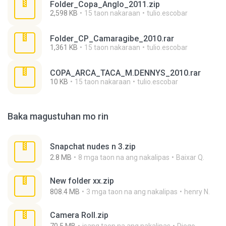
Folder_Copa_Anglo_2011.zip
2,598 KB
15 taon nakaraan
tulio.escobar
Folder_CP_Camaragibe_2010.rar
1,361 KB
15 taon nakaraan
tulio.escobar
COPA_ARCA_TACA_M.DENNYS_2010.rar
10 KB
15 taon nakaraan
tulio.escobar
Baka magustuhan mo rin
Snapchat nudes n 3.zip
2.8 MB
8 mga taon na ang nakalipas
Baixar Q.
New folder xx.zip
808.4 MB
3 mga taon na ang nakalipas
henry N.
Camera Roll.zip