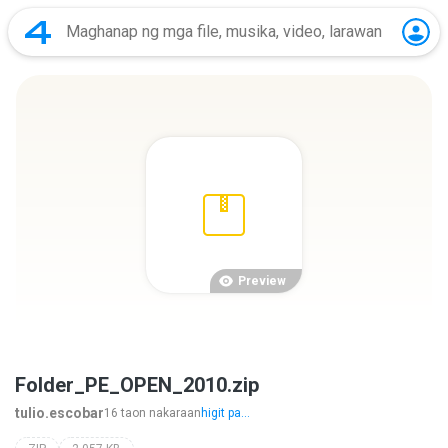
Preview
Folder_PE_OPEN_2010.zip
tulio.escobar
16 taon nakaraan
higit pa...