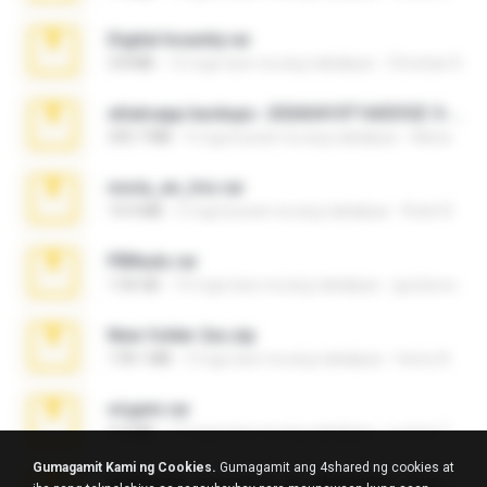
Digital Insanity.rar
3.8 MB
12 mga taon na ang nakalipas
Christian D.
whatsapp backups -20260410T160335Z-3-001.zip
335.7 MB
4 mga buwan na ang nakalipas
Maria
novia_en_trio.rar
14.9 MB
5 mga buwan na ang nakalipas
Rodri R.
PBNuds.rar
1.04 GB
10 mga taon na ang nakalipas
gustavocs64
New folder 2xx.zip
178.1 MB
3 mga taon na ang nakalipas
henry N.
virgem.rar
4.4 MB
17 mga taon na ang nakalipas
Lucinei 7.
Gumagamit Kami ng Cookies.
Gumagamit ang 4shared ng cookies at
65536533_Conversa_do_WhatsApp_com_Meu_Esposo.zip