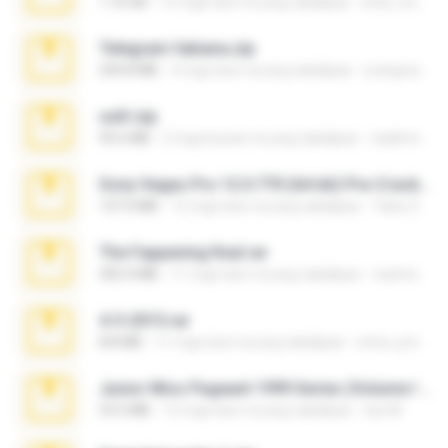
1.16 GB
12 mga taon na ang nakalipas
erick_lover4
Telegram fabiana.zip
244.8 MB
4 mga taon na ang nakalipas
yrangravanatal
ouh!.zip
95.6 MB
2 mga buwan na ang nakalipas
vladimir M.
Sony Vegas Pro 12.0.770 (64-bit) Pre-Cracked.zip
137.0 MB
12 mga taon na ang nakalipas
Tales S.
The Fappening final.rar
302.4 MB
11 mga taon na ang nakalipas
raulmedinax
4-5-2015.rar
8.8 MB
11 mga taon na ang nakalipas
extra_precautions
Junior Miss Pageant 1999 Series (Volume I Part I NC 6).7z
53.5 MB
12 mga taon na ang nakalipas
luis M.