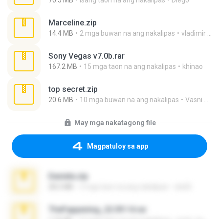
70.5 MB
isang taon na ang nakalipas
Diego
Marceline.zip
14.4 MB
2 mga buwan na ang nakalipas
vladimir M.
Sony Vegas v7.0b.rar
167.2 MB
15 mga taon na ang nakalipas
khinao
top secret.zip
20.6 MB
10 mga buwan na ang nakalipas
Vasni Vhuo
May mga nakatagong file
Magpatuloy sa app
Daniela.zip
28.2 MB
3 mga taon na ang nakalipas
ela26
TheFappening_22.09.14.rar