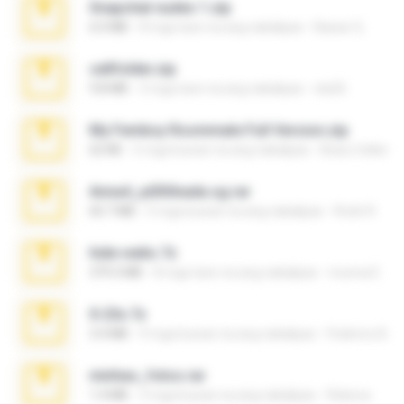
Snapchat nudes 1.zip
6.0 MB
8 mga taon na ang nakalipas
Baixar Q.
cellfolder.zip
9.8 MB
3 mga taon na ang nakalipas
ela26
My Femboy Roommate Full Version.zip
62 KB
5 mga buwan na ang nakalipas
Beau Collier
Anna4_yd3t0nada.sg.rar
60.7 MB
5 mga buwan na ang nakalipas
Rodri R.
hide vedio.7z
379.3 MB
8 mga taon na ang nakalipas
munna E.
X-23x.7z
3.4 MB
9 mga buwan na ang nakalipas
Federico B.
minhas_fotos.rar
1.4 MB
3 mga buwan na ang nakalipas
Rebeca