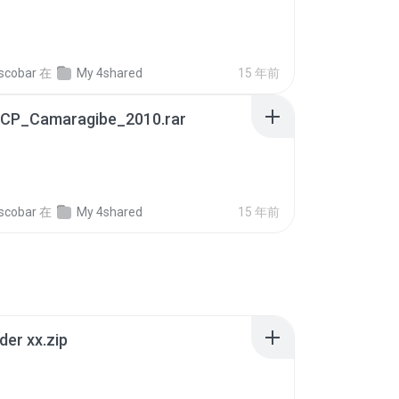
escobar
在
My 4shared
15 年前
_CP_Camaragibe_2010.rar
escobar
在
My 4shared
15 年前
der xx.zip