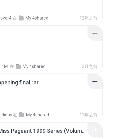
lover4
在
My 4shared
12年之前
p
ir M.
在
My 4shared
2月之前
pening final.rar
edinax
在
My 4shared
11年之前
Junior Miss Pageant 1999 Series (Volume I Part I NC 6).7z