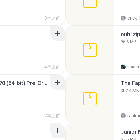
3年之前
erick_
ouh!.zi
95.6 MB
4年之前
vladim
Sony Vegas Pro 12.0.770 (64-bit) Pre-Cracked.zip
The Fap
302.4 MB
12年之前
raulm
53.5 MB