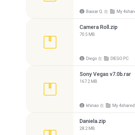
Baixar Q.
在
My 4shar
Camera Roll.zip
70.5 MB
Diego
在
DIEGO PC
Sony Vegas v7.0b.rar
167.2 MB
khinao
在
My 4shared
Daniela.zip
28.2 MB