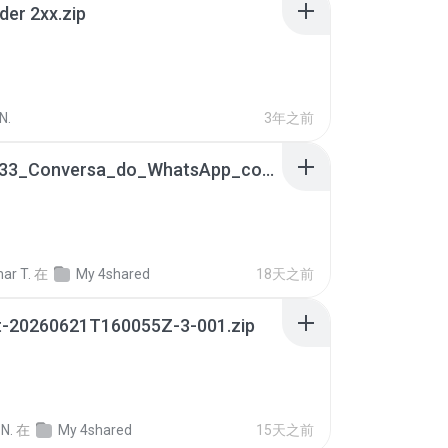
der 2xx.zip
N.
3年之前
65536533_Conversa_do_WhatsApp_com_Meu_Esposo.zip
ar T.
在
My 4shared
18天之前
t-20260621T160055Z-3-001.zip
N.
在
My 4shared
15天之前