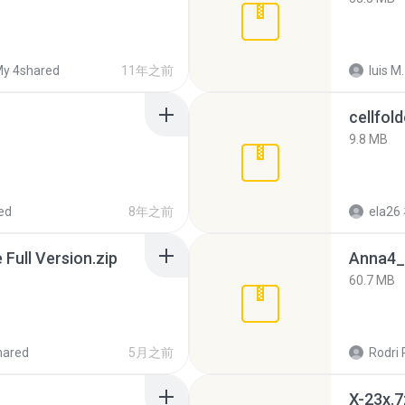
y 4shared
11年之前
luis M.
cellfold
9.8 MB
ed
8年之前
ela26
ull Version.zip
Anna4_
60.7 MB
hared
5月之前
Rodri 
X-23x.7