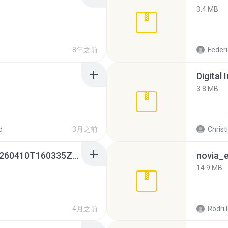
3.4 MB
8年之前
Federi
Digital 
3.8 MB
d
3月之前
Christ
whatsapp backups -20260410T160335Z-3-001.zip
novia_e
14.9 MB
4月之前
Rodri 