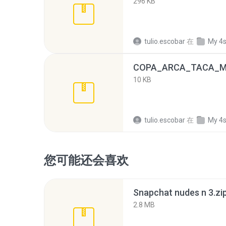
296 KB
tulio.escobar
在
My 4
COPA_ARCA_TACA_M.
10 KB
tulio.escobar
在
My 4
您可能还会喜欢
Snapchat nudes n 3.zi
2.8 MB