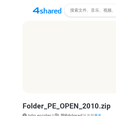
Folder_PE_OPEN_2010.zip
tulio.escobar
在
我的4shared
16 年前
更多...