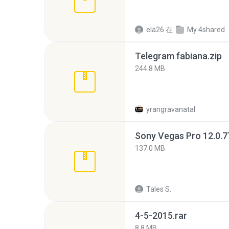
ela26
在
My 4shared
Telegram fabiana.zip
244.8 MB
yrangravanatal
137.0 MB
Tales S.
4-5-2015.rar
8.8 MB