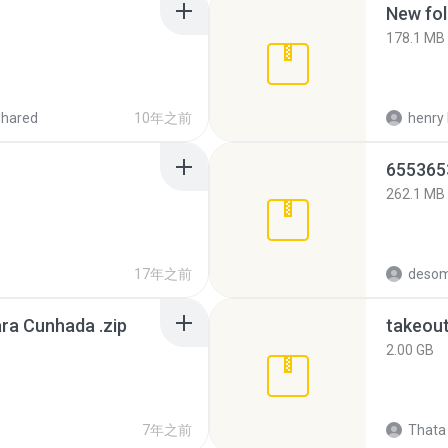
New fol
178.1 MB
shared
10年之前
henry 
262.1 MB
17年之前
desom
ra Cunhada .zip
takeou
2.00 GB
7年之前
Thata 