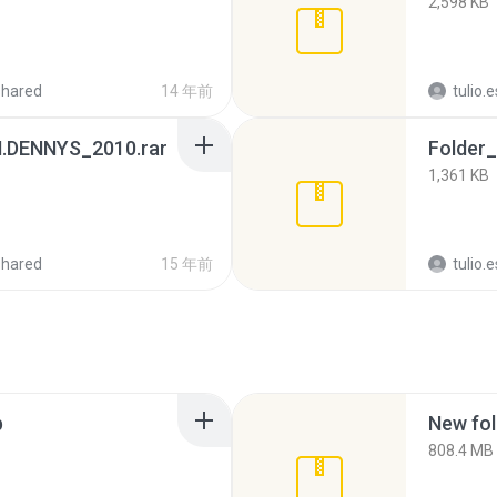
2,598 KB
shared
14 年前
tulio.
DENNYS_2010.rar
Folder
1,361 KB
shared
15 年前
tulio.
p
New fol
808.4 MB