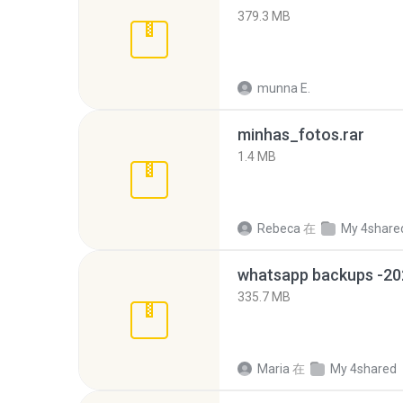
379.3 MB
munna E.
minhas_fotos.rar
1.4 MB
Rebeca
在
My 4share
335.7 MB
Maria
在
My 4shared