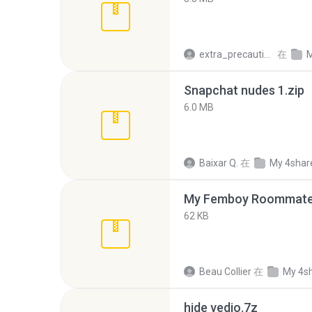
extra_precautions
在
M
Snapchat nudes 1.zip
6.0 MB
Baixar Q.
在
My 4shar
My Femboy Roommate F
62 KB
Beau Collier
在
My 4s
hide vedio.7z