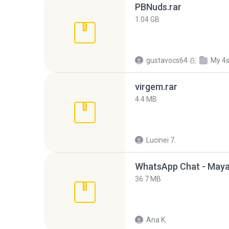
PBNuds.rar
1.04 GB
gustavocs64
在
My 4
virgem.rar
4.4 MB
Lucinei 7.
WhatsApp Chat - Maya
36.7 MB
Ana K.