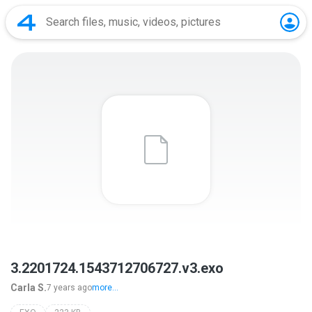
3.2201724.1543712706727.v3.exo
Carla S.
7 years ago
more...