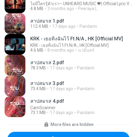
ไม่มีใครรู้ตัวเรา– UNHEARD MUSIC 🖤| Official Lyric Video | เพลงสู้ชีวิต
4.8 MB
3 months ago
Peeraya L.
สาปสมรส 1.pdf
112.4 MB
17 days ago
Pandarin
KRK - เธอทิ้งฉันไว้ Ft.N/A , HK [Official MV]
KRK - เธอทิ้งฉันไว้ Ft.N/A , HK [Official MV]
4.6 MB
8 months ago
นวมินทร์
สาปสมรส 2.pdf
78.3 MB
17 days ago
Pandarin
สาปสมรส 3.pdf
73.4 MB
17 days ago
Pandarin
สาปสมรส 4.pdf
CamScanner
73.1 MB
17 days ago
Pandarin
More files are hidden