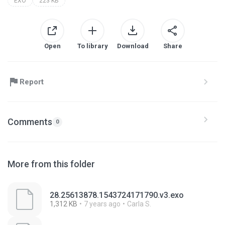
EXO
223 KB
Open
To library
Download
Share
Report
Comments
0
More from this folder
28.25613878.1543724171790.v3.exo
1,312 KB
7 years ago
Carla S.