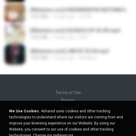
[Witanime.com] KWONMSNITIK1NGTDNN EP 04 HD.mp4
192.0 MB
15 days ago
JUVIA
[Witanime.com] SDONATA EP 03 HD.mp4
140.6 MB
19 days ago
GRET
[Witanime.com] LNM EP 05 HD.mp4
218.6 MB
16 days ago
MUrabito
Terms of Use
Privacy
Support
We Use Cookies.
4shared uses cookies and other tracking
Do not sell my personal information
technologies to understand where our visitors are coming from and
Do not share my personal information
improve your browsing experience on our Website. By using our
Website, you consent to our use of cookies and other tracking
technologies.
Change my preferences