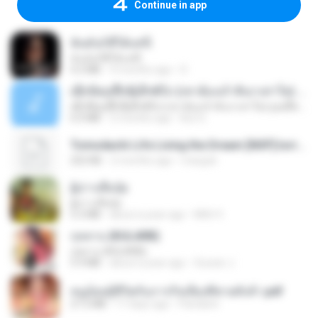
Continue in app
ฉันมันก็ดีได้แค่นี้
ฉันมันก็ดีได้แค่นี้
4.2 MB
9 months ago
D
ເຊົາຮ້ອງເຖົ້າຊິເອົາທໍ່ໃດ (เซาฮ้องเถ้าสิเอาเท่าใด) ບຸນເກີດ ຫນູຫ່ວງ ft. ໂສພາ ຈຸນທະລາ
ເຊົາຮ້ອງເຖົ້າຊິເອົາທໍ່ໃດ (เซาฮ้องเถ้าสิเอาเท่าใด) ບຸນເກີດ ຫນູຫ່ວງ ft. ໂສພາ ຈຸນທະລາ
6.0 MB
2 months ago
But G.
Tomodachi Life Living the Dream [NSP].torrent
252 KB
2 months ago
margob
ผู้บ่าวเสื้อปุ๋ย
ผู้บ่าวเสื้อปุ๋ย
5.2 MB
about a year ago
Mith 9.
กุหลาบ (KULARB)
กุหลาบ (KULARB)
5.9 MB
about a year ago
Suwan J.
หนูน้อยสู้ชีวิตกับภารกิจเลี้ยงพี่ชายทั้งห้า.pdf
27.2 MB
17 days ago
Pandarin