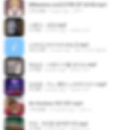
[Witanime.com] DTRD EP 04 HD.mp4
279.0 MB
9 days ago
DRTY
나훈아 - 영영.mp3
3.5 MB
4 years ago
castor-trot
신유리) 유두자위 A to Z.mp3
256.6 MB
2 years ago
좀비고4인커플 좀.
배금성 - 사랑이 비를 맞아요.mp3
3.5 MB
4 years ago
castor-trot
임영웅 - 어느 60대 노부부이야기.mp3
4.6 MB
4 years ago
castor-trot
Air Hostess S01 E01.mp4
174.4 MB
3 months ago
민호 이.
진성 - 천년을 빌려준다면.mp3
3.4 MB
4 years ago
castor-trot