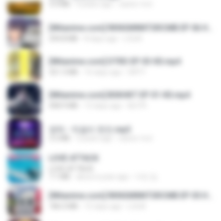
3.4 MB
4 years ago
castor-trot
[Witanime.com] RKNGMNNTSRCMB EP 06 HD.mp4
294.8 MB
8 days ago
LOLKI
[Witanime.com] DTRD EP 03 HD.mp4
321.3 MB
16 days ago
DRTY
[Witanime.com] BSKHKT EP 01 HD.mp4
408.9 MB
13 days ago
BLITR
영탁 - 막걸리 한잔.mp3
3.2 MB
3 years ago
castor-trot
LOVE ATTACK
LOVE ATTACK
7.1 MB
about a year ago
지빈 임.
[Witanime.com] RKNGMNNTSRCMB EP 05 HD.mp4
186.0 MB
15 days ago
LOLKI