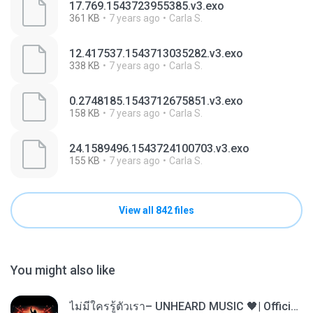
17.769.1543723955385.v3.exo
361 KB
7 years ago
Carla S.
12.417537.1543713035282.v3.exo
338 KB
7 years ago
Carla S.
0.2748185.1543712675851.v3.exo
158 KB
7 years ago
Carla S.
24.1589496.1543724100703.v3.exo
155 KB
7 years ago
Carla S.
View all 842 files
You might also like
ไม่มีใครรู้ตัวเรา– UNHEARD MUSIC 🖤| Official Lyric Video | เพลงสู้ชีวิต