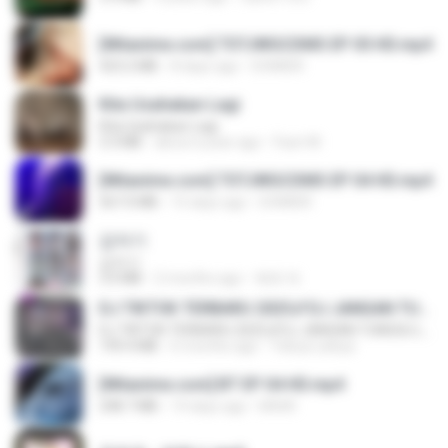
[Witanime.com] TSTJWGCDMS EP 05 HD.mp4
423.2 MB
8 days ago
DOMISR
Kita Usahakan Lagi
Kita Usahakan Lagi
3.3 MB
about a year ago
Fazri M.
[Witanime.com] TSTJWGCDMS EP 04 HD.mp4
567.0 MB
15 days ago
DOMISR
갑자기
갑자기
3.0 MB
2 months ago
복희 박.
DJ TIKTOK TERBARU 2025🎵DJ JANGAN TUNGGU LAMA LAMA NANTI LAMA LAMA 🎵DJ SEDIA AKU SEBELUM HUJAN
DJ TIKTOK TERBARU 2025🎵DJ JANGAN TUNGGU LAMA LAMA NANTI LAMA LAMA 🎵DJ SEDIA AKU SEBELUM HUJAN
199.4 MB
6 months ago
Yahya Lahiya
[Witanime.com] BT EP 04 HD.mp4
248.7 MB
14 days ago
BAXK