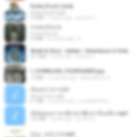
Pyrite (Fool's Gold)
Pyrite (Fool's Gold)
3.4 MB
12 years ago
princess Y.
สายลมเจ็บปวด
สายลมเจ็บปวด
4.0 MB
8 months ago
D
Wrath & Glory - Aeldari - Inheritance of Embers.pdf
53.7 MB
2 years ago
federico f
1_DOWNLOAD_FOURSHARED.jpg
1.9 MB
12 months ago
Wtlprodthree A.
เอิ้นเธอว่าความฮัก
เอิ้นเธอว่าความฮัก
4.1 MB
2 months ago
ถามพ่อ&#39;พ ม.
เมียน้อยเหงา พาเสียวค่ะ18+เล่าเรื่องเสียว.mp3
14.2 MB
7 years ago
อมรพันธ์ จ.
진성 - 보릿고개.mp3