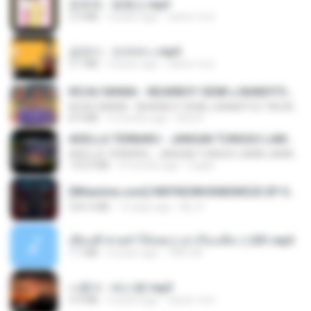
문희옥 - 평행선.mp3
2.9 MB
4 years ago
castor-trot
금잔디 - 오라버니.mp3
3.1 MB
4 years ago
castor-trot
KICAU MANIA - NDARBOY GENK x BANDITOZ YAOW 86 (OFFICIAL LYRIC VIDEO) GAS POL NDANGAK
KICAU MANIA - NDARBOY GENK x BANDITOZ YAOW 86 (OFFICIAL LYRIC VIDEO) GAS POL NDANGAK
8.9 MB
3 months ago
Rina P.
ADELLA TERBARU - JANGAN TUNGGU LAMA LAMA - GELAS RETAK - OM ADELLA FULL ALBUM TERBARU 2026
ADELLA TERBARU - JANGAN TUNGGU LAMA LAMA - GELAS RETAK - OM ADELLA FULL ALBUM TERBARU 2026
133.0 MB
4 months ago
Cuplis
[Witanime.com] HMYNGWHSNIDMS2S EP 04 HD.mp4
235.5 MB
14 days ago
KILJY
เพื่อนพี่ ช่วยทำให้เสด ( เล่าเรื่องเสียว ) 201.mp3
7.1 MB
6 years ago
TNP2 M.
나훈아 - 테스형!.mp3
4.4 MB
4 years ago
castor-trot