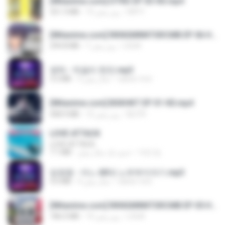
[Witanime.com] DTRD EP 03 HD.mp4
DRTY
15 روز پیش
321.3 MB
[Witanime.com] RKNGMNNTSRCMB EP 06 HD.mp4
LOLKI
7 روز پیش
294.8 MB
영탁 - 막걸리 한잔.mp3
castor-trot
3 سال پیش
3.2 MB
[Witanime.com] BSKHKT EP 01 HD.mp4
BLITR
12 روز پیش
408.9 MB
LOVE ATTACK
LOVE ATTACK
지빈 임.
حدود یک سال پیش
7.1 MB
임영웅 - 어느 60대 노부부이야기.mp3
castor-trot
4 سال پیش
4.6 MB
[Witanime.com] RKNGMNNTSRCMB EP 05 HD.mp4
LOLKI
14 روز پیش
186.0 MB