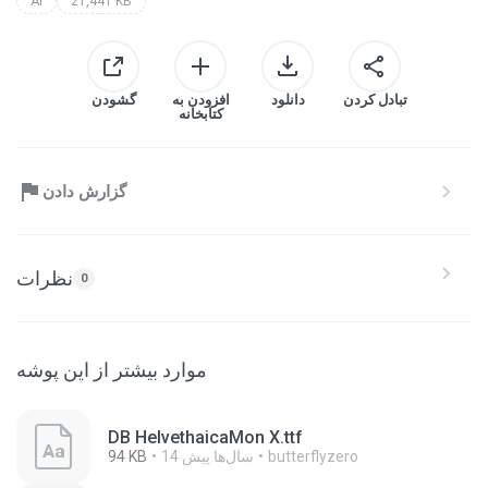
AI
21,441 KB
تبادل کردن
دانلود
افزودن به
گشودن
کتابخانه
گزارش دادن
نظرات
0
موارد بیشتر از این پوشه
DB HelvethaicaMon X.ttf
butterflyzero
14 سال‌ها پیش
94 KB