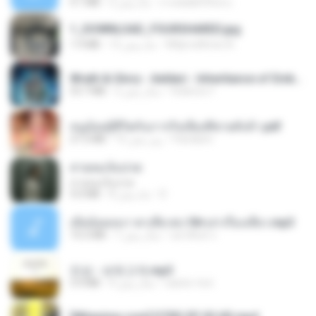
ถามพ่อ&#39;พ ม.
2 ماه پیش
4.1 MB
1_DOWNLOAD_FOURSHARED.jpg
Wtlprodthree A.
12 ماه پیش
1.9 MB
Wrath & Glory - Aeldari - Inheritance of Embers.pdf
federico f
2 سال پیش
53.7 MB
หนูน้อยสู้ชีวิตกับภารกิจเลี้ยงพี่ชายทั้งห้า.pdf
Pandarin
15 روز پیش
27.2 MB
สายลมเจ็บปวด
สายลมเจ็บปวด
D
8 ماه پیش
4.0 MB
เมียน้อยเหงา พาเสียวค่ะ18+เล่าเรื่องเสียว.mp3
อมรพันธ์ จ.
7 سال پیش
14.2 MB
진성 - 보릿고개.mp3
castor-trot
4 سال پیش
3.4 MB