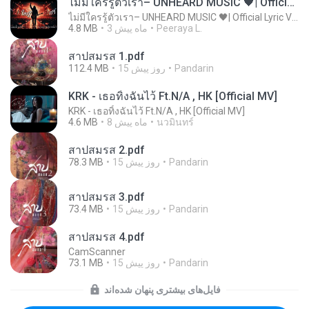
ไม่มีใครรู้ตัวเรา– UNHEARD MUSIC 🖤| Official Lyric Video | เพลงสู้ชีวิต
ไม่มีใครรู้ตัวเรา– UNHEARD MUSIC 🖤| Official Lyric Video | เพลงสู้ชีวิต
Peeraya L.
3 ماه پیش
4.8 MB
สาปสมรส 1.pdf
Pandarin
15 روز پیش
112.4 MB
KRK - เธอทิ้งฉันไว้ Ft.N/A , HK [Official MV]
KRK - เธอทิ้งฉันไว้ Ft.N/A , HK [Official MV]
นวมินทร์
8 ماه پیش
4.6 MB
สาปสมรส 2.pdf
Pandarin
15 روز پیش
78.3 MB
สาปสมรส 3.pdf
Pandarin
15 روز پیش
73.4 MB
สาปสมรส 4.pdf
CamScanner
Pandarin
15 روز پیش
73.1 MB
فایل‌های بیشتری پنهان شده‌اند