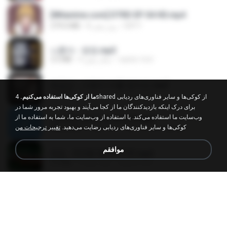
[Witanime.com] DTRD EP 04 HD.mp4
DRTY
8 روز پیش
279.0 MB
나훈아 - 영영.mp3
castor-trot
4 سال پیش
3.5 MB
배금성 - 사랑이 비를 맞아요.mp3
castor-trot
3 سال پیش
3.5 MB
ما از کوکی‌ها استفاده می‌کنیم.
4shared از کوکی‌ها و سایر فناوری‌های ردیابی
برای درک اینکه بازدیدکنندگان ما از کجا می‌آیند و بهبود تجربه مرور شما در
وب‌سایت ما استفاده می‌کند. با استفاده از وب‌سایت ما، شما به استفاده ما از
신유리) 유두자위 A to Z.mp3
کوکی‌ها و سایر فناوری‌های ردیابی رضایت می‌دهید.
تغییر ترجیحات من
좀비고4인커플 좀.
2 سال پیش
256.6 MB
موافقم
진성 - 천년을 빌려준다면.mp3
castor-trot
4 سال پیش
3.4 MB
Kita Usahakan Lagi
Kita Usahakan Lagi
Fazri M.
حدود یک سال پیش
3.3 MB
DJ TIKTOK TERBARU 2025🎵DJ JANGAN TUNGGU LAMA LAMA NANTI LAMA LAMA 🎵DJ SEDIA AKU SEBELUM HUJAN