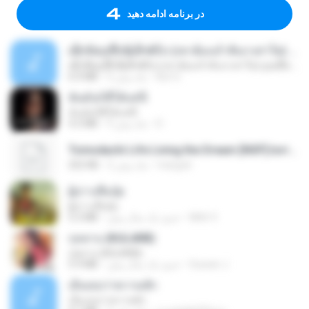
در برنامه ادامه دهید
ເຊົາຮ້ອງເຖົ້າຊິເອົາທໍ່ໃດ (เซาฮ้องเถ้าสิเอาเท่าใด) ບຸນເກີດ ຫນູຫ່ວງ ft. ໂສພາ ຈຸນທະລາ
ເຊົາຮ້ອງເຖົ້າຊິເອົາທໍ່ໃດ (เซาฮ้องเถ้าสิเอาเท่าใด) ບຸນເກີດ ຫນູຫ່ວງ ft. ໂສພາ ຈຸນທະລາ
But G.
2 ماه پیش
6.0 MB
ฉันมันก็ดีได้แค่นี้
ฉันมันก็ดีได้แค่นี้
D
9 ماه پیش
4.2 MB
Tomodachi Life Living the Dream [NSP].torrent
margob
2 ماه پیش
252 KB
ผู้บ่าวเสื้อปุ๋ย
ผู้บ่าวเสื้อปุ๋ย
Mith 9.
حدود یک سال پیش
5.2 MB
กุหลาบ (KULARB)
กุหลาบ (KULARB)
Suwan J.
حدود یک سال پیش
5.9 MB
เอิ้นเธอว่าความฮัก
เอิ้นเธอว่าความฮัก