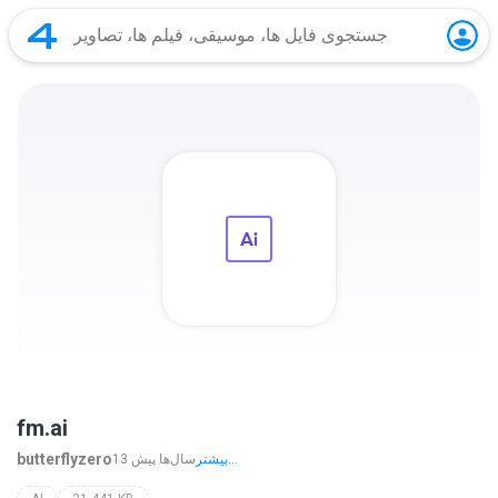
fm.ai
butterflyzero
بیشتر...
13 سال‌ها پیش