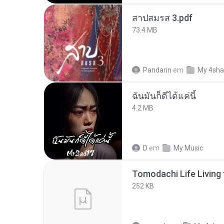
สาปสมรส 3.pdf
73.4 MB
Pandarin
em
My 4sha
ฉันมันก็ดีได้แค่นี้
4.2 MB
D
em
My Music
252 KB