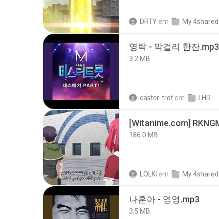
DRTY
em
My 4shared
영탁 - 막걸리 한잔.mp3
3.2 MB
castor-trot
em
LHR
186.0 MB
LOLKI
em
My 4shared
나훈아 - 영영.mp3
3.5 MB