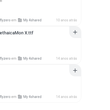
KB
flyzero
em
My 4shared
10 anos atrás
ethaicaMon X.ttf
flyzero
em
My 4shared
14 anos atrás
B
flyzero
em
My 4shared
14 anos atrás