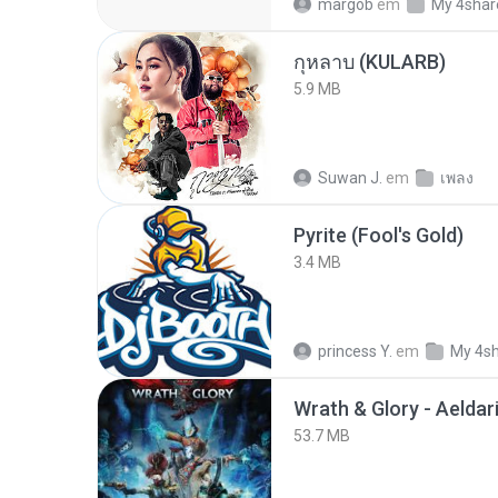
margob
em
My 4shar
กุหลาบ (KULARB)
5.9 MB
Suwan J.
em
เพลง
Pyrite (Fool's Gold)
3.4 MB
princess Y.
em
My 4s
53.7 MB