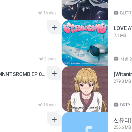
há 16 dias
BLITR
LOVE 
7.1 MB
há 3 anos
지빈 임
[Witanime.com] RKNGMNNTSRCMB EP 05 HD.mp4
[Witan
279.0 MB
há 15 dias
DRTY
신유리) 
256.6 MB