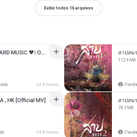
Exibir todos 16 arquivos
ไม่มีใครรู้ตัวเรา– UNHEARD MUSIC 🖤| Official Lyric Video | เพลงสู้ชีวิต
สาปสมร
112.4 MB
oads
há 3 meses
Panda
/A , HK [Official MV]
สาปสมร
78.3 MB
ds
há 8 meses
Panda