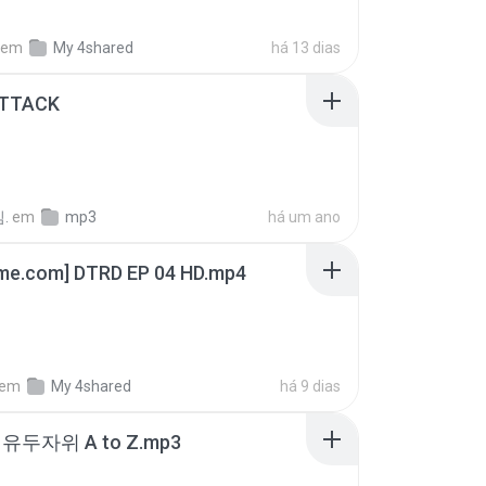
em
My 4shared
há 13 dias
ATTACK
.
em
mp3
há um ano
ime.com] DTRD EP 04 HD.mp4
em
My 4shared
há 9 dias
유두자위 A to Z.mp3