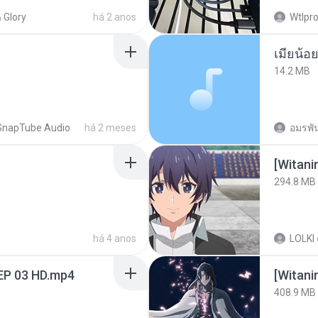
 Glory
há 2 anos
Wtlpro
14.2 MB
SnapTube Audio
há 2 meses
อมรพัน
294.8 MB
há 4 anos
LOLKI
EP 03 HD.mp4
[Witan
408.9 MB