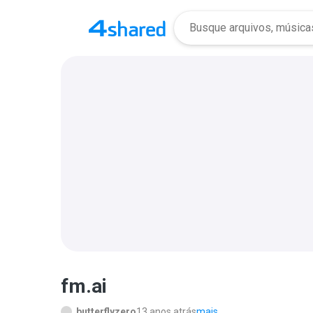
fm.ai
butterflyzero
13 anos atrás
mais...