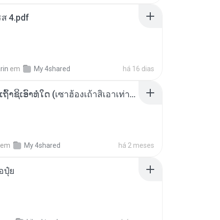
ส 4.pdf
rin
em
My 4shared
há 16 dias
ເຊົາຮ້ອງເຖົ້າຊິເອົາທໍ່ໃດ (เซาฮ้องเถ้าสิเอาเท่าใด) ບຸນເກີດ ຫນູຫ່ວງ ft. ໂສພາ ຈຸນທະລາ
em
My 4shared
há 2 meses
้อปุ๋ย