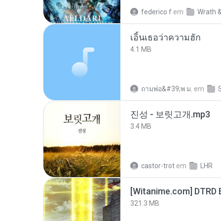
federico f
em
Wrath &
เอิ้นเธอว่าความฮัก
4.1 MB
ถามพ่อ&#39;พ ม.
em
진성 - 보릿고개.mp3
3.4 MB
castor-trot
em
LHR
[Witanime.com] DTRD 
321.3 MB