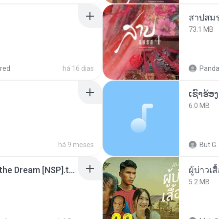
สาปสมร
73.1 MB
red
há 16 dias
Panda
6.0 MB
há 9 meses
But G.
Tomodachi Life Living the Dream [NSP].torrent
ผู้บ่าวเสื
5.2 MB