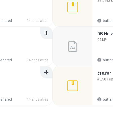
274,192 
4shared
14 anos atrás
butter
DB Helv
94 KB
4shared
14 anos atrás
butter
cre.rar
43,501 K
4shared
14 anos atrás
butter