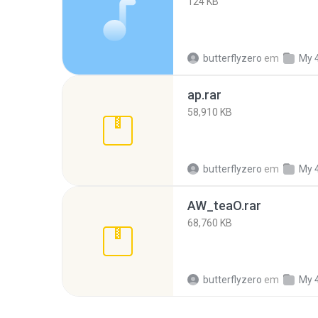
124 KB
butterflyzero
em
My 
ap.rar
58,910 KB
butterflyzero
em
My 
AW_teaO.rar
68,760 KB
butterflyzero
em
My 