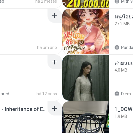
ed
há 2 meses
Mith 9
หนูน้อยส
27.2 MB
há um ano
Panda
สายลมเ
4.0 MB
hared
há 12 anos
D
em
Wrath & Glory - Aeldari - Inheritance of Embers.pdf
1_DOW
1.9 MB