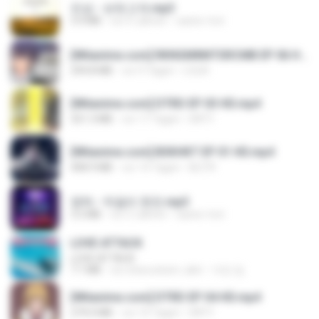
진성 - 보릿고개.mp3
3.4 MB
vor 4 Jahren
castor-trot
[Witanime.com] RKNGMNNTSRCMB EP 06 HD.mp4
294.8 MB
vor 9 Tagen
LOLKI
[Witanime.com] DTRD EP 03 HD.mp4
321.3 MB
vor 17 Tagen
DRTY
[Witanime.com] BSKHKT EP 01 HD.mp4
408.9 MB
vor 14 Tagen
BLITR
영탁 - 막걸리 한잔.mp3
3.2 MB
vor 3 Jahren
castor-trot
LOVE ATTACK
LOVE ATTACK
7.1 MB
vor etwa einem Jahr
지빈 임.
[Witanime.com] DTRD EP 04 HD.mp4
279.0 MB
vor 10 Tagen
DRTY