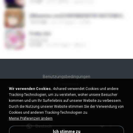
3.5 MB
vor 4 Jahren
castor-trot
[Witanime.com] KWONMSNITIK1NGTDNN EP 04 HD.mp4
192.0 MB
vor 15 Tagen
JUVIA
Pretty Girl
Pretty Girl
8.8 MB
vor 24 Tagen
황영지
Benutzungsbedingungen
Privatsphäre
Wir verwenden Cookies.
4shared verwendet Cookies und andere
Support
Tracking-Technologien, um zu verstehen, woher unsere Besucher
Meine persönlichen Daten nicht verkaufen
kommen und um Ihr Surferlebnis auf unserer Website zu verbessern.
Meine persönlichen Daten nicht weitergeben
Durch die Nutzung unserer Website stimmen Sie der Verwendung von
Cookies und anderen Tracking-Technologien zu.
Meine Präferenzen ändern
Deutsch
Ich stimme zu