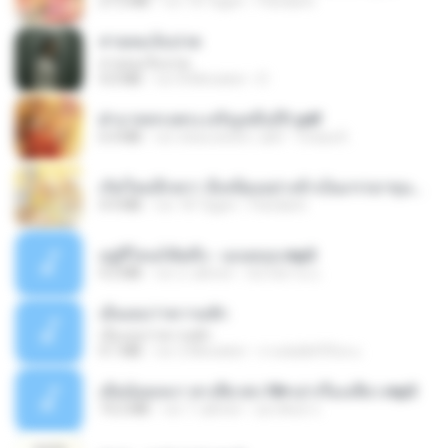
27.2 MB
vor 18 Tagen
Pandarin
สายลมเจ็บปวด
สายลมเจ็บปวด
4.0 MB
vor 8 Monaten
D
ฝ่าบาททรงพระเจริญหมื่นปี1.pdf
6.4 MB
vor etwa einem Jahr
Orasa K.
เกิดใหม่อีกครา อี๋เหนียงอย่างข้าเป็นภรรยาขุนนาง 1_ST.pdf
4.9 MB
vor 18 Tagen
Pandarin
อยู่ที่ไหนก็คิดถึง - เมนทอล.mp3
4.2 MB
vor 2 Jahren
มันไม้สาย ม.
เอิ้นเธอว่าความฮัก
เอิ้นเธอว่าความฮัก
4.1 MB
vor 2 Monaten
ถามพ่อ&#39;พ ม.
เมียน้อยเหงา พาเสียวค่ะ18+เล่าเรื่องเสียว.mp3
14.2 MB
vor 7 Jahren
อมรพันธ์ จ.