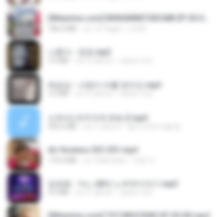
[Witanime.com] RKNGMNNTSRCMB EP 05 HD.mp4
186.0 MB
vor 16 Tagen
LOLKI
나훈아 - 영영.mp3
3.5 MB
vor 4 Jahren
castor-trot
배금성 - 사랑이 비를 맞아요.mp3
3.5 MB
vor 4 Jahren
castor-trot
신유리) 유두자위 A to Z.mp3
256.6 MB
vor 2 Jahren
좀비고4인커플 좀.
Air Hostess S01 E01.mp4
174.4 MB
vor 3 Monaten
민호 이.
임영웅 - 어느 60대 노부부이야기.mp3
4.6 MB
vor 4 Jahren
castor-trot
[Witanime.com] TSTJWGCDMS EP 05 HD.mp4