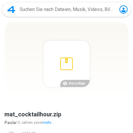
Vorschau
mat_cocktailhour.zip
Paola
15 Jahren zuvor
mehr...