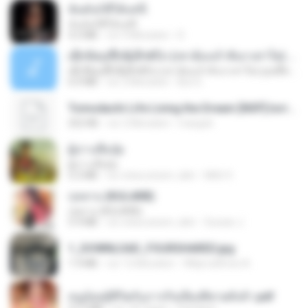
ฉันมันก็ดีได้แค่นี้
ฉันมันก็ดีได้แค่นี้
4.2 MB
vor 9 Monaten
D
ເຊົາຮ້ອງເຖົ້າຊິເອົາທໍ່ໃດ (เซาฮ้องเถ้าสิเอาเท่าใด) ບຸນເກີດ ຫນູຫ່ວງ ft. ໂສພາ ຈຸນທະລາ
ເຊົາຮ້ອງເຖົ້າຊິເອົາທໍ່ໃດ (เซาฮ้องเถ้าสิเอาเท่าใด) ບຸນເກີດ ຫນູຫ່ວງ ft. ໂສພາ ຈຸນທະລາ
6.0 MB
vor 2 Monaten
But G.
Tomodachi Life Living the Dream [NSP].torrent
252 KB
vor 2 Monaten
margob
ผู้บ่าวเสื้อปุ๋ย
ผู้บ่าวเสื้อปุ๋ย
5.2 MB
vor etwa einem Jahr
Mith 9.
กุหลาบ (KULARB)
กุหลาบ (KULARB)
5.9 MB
vor etwa einem Jahr
Suwan J.
1_DOWNLOAD_FOURSHARED.jpg
1.9 MB
vor 12 Monaten
Wtlprodthree A.
หนูน้อยสู้ชีวิตกับภารกิจเลี้ยงพี่ชายทั้งห้า.pdf