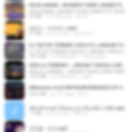
KICAU MANIA - NDARBOY GENK x BANDITOZ YAOW 86 (OFFICIAL LYRIC VIDEO) GAS POL NDANGAK
KICAU MANIA - NDARBOY GENK x BANDITOZ YAOW 86 (OFFICIAL LYRIC VIDEO) GAS POL NDANGAK
8.9 MB
vor 3 Monaten
Rina P.
금잔디 - 오라버니.mp3
3.1 MB
vor 4 Jahren
castor-trot
DJ TIKTOK TERBARU 2025🎵DJ JANGAN TUNGGU LAMA LAMA NANTI LAMA LAMA 🎵DJ SEDIA AKU SEBELUM HUJAN
DJ TIKTOK TERBARU 2025🎵DJ JANGAN TUNGGU LAMA LAMA NANTI LAMA LAMA 🎵DJ SEDIA AKU SEBELUM HUJAN
199.4 MB
vor 6 Monaten
Yahya Lahiya
ADELLA TERBARU - JANGAN TUNGGU LAMA LAMA - GELAS RETAK - OM ADELLA FULL ALBUM TERBARU 2026
ADELLA TERBARU - JANGAN TUNGGU LAMA LAMA - GELAS RETAK - OM ADELLA FULL ALBUM TERBARU 2026
133.0 MB
vor 4 Monaten
Cuplis
[Witanime.com] HMYNGWHSNIDMS2S EP 04 HD.mp4
235.5 MB
vor 15 Tagen
KILJY
เพื่อนพี่ ช่วยทำให้เสด ( เล่าเรื่องเสียว ) 201.mp3
7.1 MB
vor 6 Jahren
TNP2 M.
박우철 - 연모.mp3