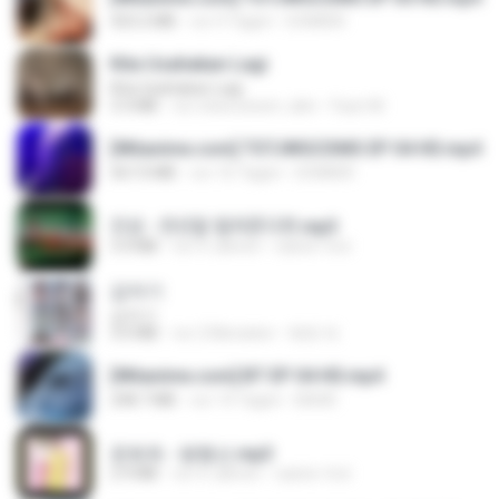
423.2 MB
vor 9 Tagen
DOMISR
Kita Usahakan Lagi
Kita Usahakan Lagi
3.3 MB
vor etwa einem Jahr
Fazri M.
[Witanime.com] TSTJWGCDMS EP 04 HD.mp4
567.0 MB
vor 16 Tagen
DOMISR
진성 - 천년을 빌려준다면.mp3
3.4 MB
vor 4 Jahren
castor-trot
갑자기
갑자기
3.0 MB
vor 2 Monaten
복희 박.
[Witanime.com] BT EP 04 HD.mp4
248.7 MB
vor 14 Tagen
BAXK
문희옥 - 평행선.mp3
2.9 MB
vor 4 Jahren
castor-trot