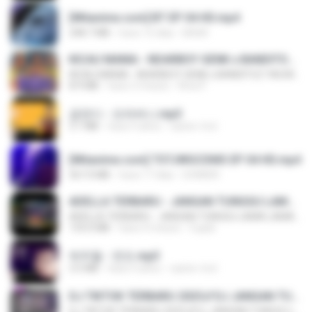
[Witanime.com] BT EP 04 HD.mp4
248.7 MB
hace 15 días
BAXK
KICAU MANIA - NDARBOY GENK x BANDITOZ YAOW 86 (OFFICIAL LYRIC VIDEO) GAS POL NDANGAK
KICAU MANIA - NDARBOY GENK x BANDITOZ YAOW 86 (OFFICIAL LYRIC VIDEO) GAS POL NDANGAK
8.9 MB
hace 3 meses
Rina P.
금잔디 - 오라버니.mp3
3.1 MB
hace 4 años
castor-trot
[Witanime.com] TSTJWGCDMS EP 04 HD.mp4
567.0 MB
hace 17 días
DOMISR
ADELLA TERBARU - JANGAN TUNGGU LAMA LAMA - GELAS RETAK - OM ADELLA FULL ALBUM TERBARU 2026
ADELLA TERBARU - JANGAN TUNGGU LAMA LAMA - GELAS RETAK - OM ADELLA FULL ALBUM TERBARU 2026
133.0 MB
hace 4 meses
Cuplis
박우철 - 연모.mp3
3.5 MB
hace 4 años
castor-trot
DJ TIKTOK TERBARU 2025🎵DJ JANGAN TUNGGU LAMA LAMA NANTI LAMA LAMA 🎵DJ SEDIA AKU SEBELUM HUJAN
DJ TIKTOK TERBARU 2025🎵DJ JANGAN TUNGGU LAMA LAMA NANTI LAMA LAMA 🎵DJ SEDIA AKU SEBELUM HUJAN