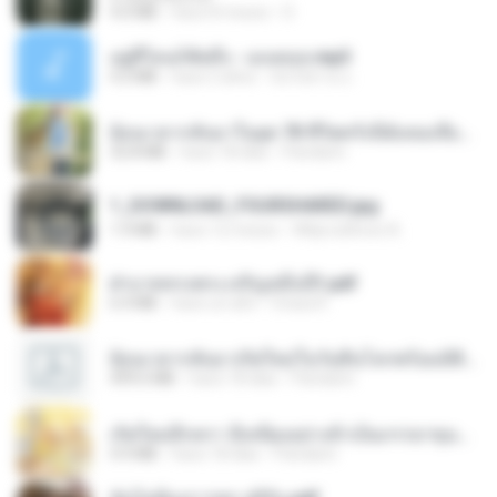
4.0 MB
hace 8 meses
D
อยู่ที่ไหนก็คิดถึง - เมนทอล.mp3
4.2 MB
hace 2 años
มันไม้สาย ม.
ย้อนเวลากลับมาในยุค 70 ชีวิตครั้งนี้ฉันขอเลือกเอง จบ.pdf
32.8 MB
hace 18 días
Pandarin
1_DOWNLOAD_FOURSHARED.jpg
1.9 MB
hace 12 meses
Wtlprodthree A.
ฝ่าบาททรงพระเจริญหมื่นปี1.pdf
6.4 MB
hace un año
Orasa K.
ย้อนเวลากลับมาเกิดใหม่ในวันสิ้นโลกพร้อมมิติส่วนตัว 1-443 [จบ] - 揍趴长颈鹿.pdf
499.6 MB
hace 18 días
Pandarin
เกิดใหม่อีกครา อี๋เหนียงอย่างข้าเป็นภรรยาขุนนาง 1_ST.pdf
4.9 MB
hace 18 días
Pandarin