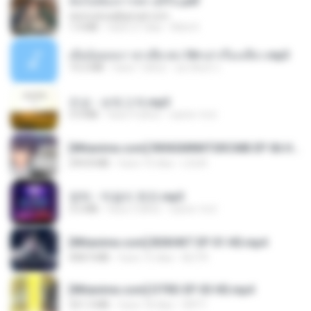
ฉันไม่ต้องการพร สุจิรัน.pdf
tanmobza@gmail.com
1.4 MB
hace 27 días
Mob K.
เมียน้อยเหงา พาเสียวค่ะ18+เล่าเรื่องเสียว.mp3
14.2 MB
hace 7 años
อมรพันธ์ จ.
진성 - 보릿고개.mp3
3.4 MB
hace 4 años
castor-trot
[Witanime.com] RKNGMNNTSRCMB EP 06 HD.mp4
294.8 MB
hace 10 días
LOLKI
영탁 - 막걸리 한잔.mp3
3.2 MB
hace 3 años
castor-trot
[Witanime.com] BSKHKT EP 01 HD.mp4
408.9 MB
hace 15 días
BLITR
[Witanime.com] DTRD EP 03 HD.mp4
321.3 MB
hace 18 días
DRTY