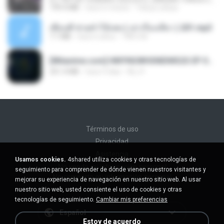
199.4 MB
hace 6 meses
Yahya Lahiya
เพื่อนพี่ ช่วยทำให้เสด ( เล่าเรื่องเสียว ) 201.mp3
7.1 MB
hace 6 años
TNP2 M.
[Witanime.com] HMYNGWHSNIDMS2S EP 05 HD.mp4
251.4 MB
hace 9 días
KILJY
Términos de uso
Privacidad
Asistencia
Usamos cookies.
4shared utiliza cookies y otras tecnologías de
No venda mi información personal
seguimiento para comprender de dónde vienen nuestros visitantes y
No comparta mi información personal
mejorar su experiencia de navegación en nuestro sitio web. Al usar
nuestro sitio web, usted consiente el uso de cookies y otras
tecnologías de seguimiento.
Cambiar mis preferencias
Español
Estoy de acuerdo