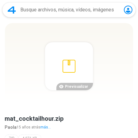
Previsualizar
mat_cocktailhour.zip
Paola
15 años atrás
más...