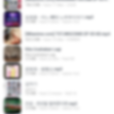
186.0 MB
hace 17 días
LOLKI
임영웅 - 어느 60대 노부부이야기.mp3
4.6 MB
hace 4 años
castor-trot
[Witanime.com] TSTJWGCDMS EP 05 HD.mp4
423.2 MB
hace 10 días
DOMISR
Kita Usahakan Lagi
Kita Usahakan Lagi
3.3 MB
hace un año
Fazri M.
문희옥 - 평행선.mp3
2.9 MB
hace 4 años
castor-trot
갑자기
갑자기
3.0 MB
hace 2 meses
복희 박.
진성 - 천년을 빌려준다면.mp3
3.4 MB
hace 4 años
castor-trot