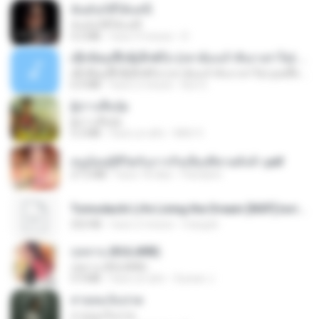
ฉันมันก็ดีได้แค่นี้
ฉันมันก็ดีได้แค่นี้
4.2 MB
hace 9 meses
D
ເຊົາຮ້ອງເຖົ້າຊິເອົາທໍ່ໃດ (เซาฮ้องเถ้าสิเอาเท่าใด) ບຸນເກີດ ຫນູຫ່ວງ ft. ໂສພາ ຈຸນທະລາ
ເຊົາຮ້ອງເຖົ້າຊິເອົາທໍ່ໃດ (เซาฮ้องเถ้าสิเอาเท่าใด) ບຸນເກີດ ຫນູຫ່ວງ ft. ໂສພາ ຈຸນທະລາ
6.0 MB
hace 2 meses
But G.
ผู้บ่าวเสื้อปุ๋ย
ผู้บ่าวเสื้อปุ๋ย
5.2 MB
hace un año
Mith 9.
หนูน้อยสู้ชีวิตกับภารกิจเลี้ยงพี่ชายทั้งห้า.pdf
27.2 MB
hace 18 días
Pandarin
Tomodachi Life Living the Dream [NSP].torrent
252 KB
hace 2 meses
margob
กุหลาบ (KULARB)
กุหลาบ (KULARB)
5.9 MB
hace un año
Suwan J.
สายลมเจ็บปวด
สายลมเจ็บปวด