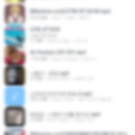
[Witanime.com] DTRD EP 04 HD.mp4
279.0 MB
hace 11 días
DRTY
LOVE ATTACK
LOVE ATTACK
7.1 MB
hace un año
지빈 임.
Air Hostess S01 E01.mp4
174.4 MB
hace 3 meses
민호 이.
나훈아 - 영영.mp3
3.5 MB
hace 4 años
castor-trot
신유리) 유두자위 A to Z.mp3
256.6 MB
hace 2 años
좀비고4인커플 좀.
배금성 - 사랑이 비를 맞아요.mp3
3.5 MB
hace 4 años
castor-trot
[Witanime.com] RKNGMNNTSRCMB EP 05 HD.mp4