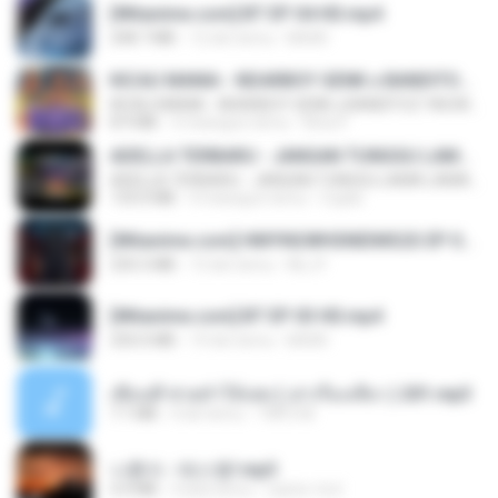
[Witanime.com] BT EP 04 HD.mp4
248.7 MB
12 dni temu
BAXK
KICAU MANIA - NDARBOY GENK x BANDITOZ YAOW 86 (OFFICIAL LYRIC VIDEO) GAS POL NDANGAK
KICAU MANIA - NDARBOY GENK x BANDITOZ YAOW 86 (OFFICIAL LYRIC VIDEO) GAS POL NDANGAK
8.9 MB
3 miesiące temu
Rina P.
ADELLA TERBARU - JANGAN TUNGGU LAMA LAMA - GELAS RETAK - OM ADELLA FULL ALBUM TERBARU 2026
ADELLA TERBARU - JANGAN TUNGGU LAMA LAMA - GELAS RETAK - OM ADELLA FULL ALBUM TERBARU 2026
133.0 MB
4 miesiące temu
Cuplis
[Witanime.com] HMYNGWHSNIDMS2S EP 04 HD.mp4
235.5 MB
13 dni temu
KILJY
[Witanime.com] BT EP 03 HD.mp4
250.0 MB
19 dni temu
BAXK
เพื่อนพี่ ช่วยทำให้เสด ( เล่าเรื่องเสียว ) 201.mp3
7.1 MB
6 lat temu
TNP2 M.
나훈아 - 테스형!.mp3
4.4 MB
4 lata temu
castor-trot