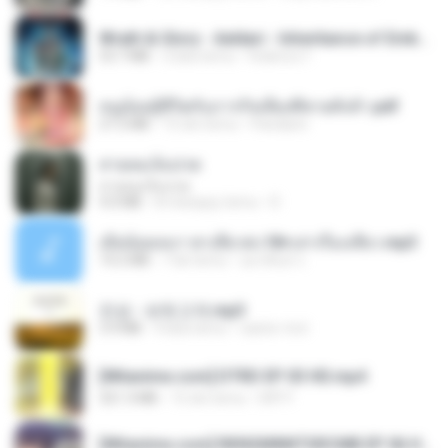
Wrath & Glory - Aeldari - Inheritance of Embers.pdf
53.7 MB
2 lata temu
federico f
หนูน้อยสู้ชีวิตกับภารกิจเลี้ยงพี่ชายทั้งห้า.pdf
27.2 MB
15 dni temu
Pandarin
สายลมเจ็บปวด
สายลมเจ็บปวด
4.0 MB
8 miesięcy temu
D
เมียน้อยเหงา พาเสียวค่ะ18+เล่าเรื่องเสียว.mp3
14.2 MB
7 lat temu
อมรพันธ์ จ.
진성 - 보릿고개.mp3
3.4 MB
4 lata temu
castor-trot
[Witanime.com] DTRD EP 03 HD.mp4
321.3 MB
15 dni temu
DRTY
[Witanime.com] RKNGMNNTSRCMB EP 06 HD.mp4