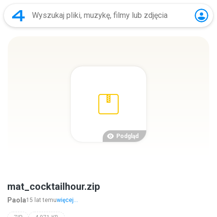
Podgląd
mat_cocktailhour.zip
Paola
15 lat temu
więcej...