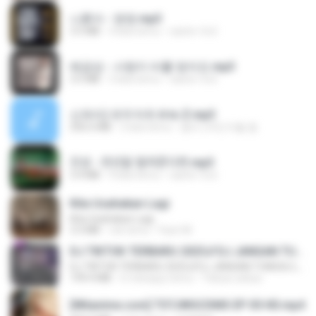
나훈아 - 영영.mp3
3.5 MB
4 lata temu
castor-trot
배금성 - 사랑이 비를 맞아요.mp3
3.5 MB
3 lata temu
castor-trot
신유리) 유두자위 A to Z.mp3
256.6 MB
2 lata temu
좀비고4인커플 좀.
진성 - 천년을 빌려준다면.mp3
3.4 MB
4 lata temu
castor-trot
Kita Usahakan Lagi
Kita Usahakan Lagi
3.3 MB
rok temu
Fazri M.
DJ TIKTOK TERBARU 2025🎵DJ JANGAN TUNGGU LAMA LAMA NANTI LAMA LAMA 🎵DJ SEDIA AKU SEBELUM HUJAN
DJ TIKTOK TERBARU 2025🎵DJ JANGAN TUNGGU LAMA LAMA NANTI LAMA LAMA 🎵DJ SEDIA AKU SEBELUM HUJAN
199.4 MB
6 miesięcy temu
Yahya Lahiya
[Witanime.com] TSTJWGCDMS EP 05 HD.mp4