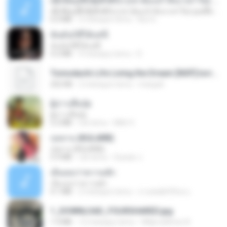
ເຊົາຮ້ອງເຖົ້າຊິເອົາທໍ່ໃດ (เซาฮ้องเถ้าสิเอาเท่าใด) ບຸນເກີດ ຫນູຫ່ວງ ft. ໂສພາ ຈຸນທະລາ
ເຊົາຮ້ອງເຖົ້າຊິເອົາທໍ່ໃດ (เซาฮ้องเถ้าสิเอาเท่าใด) ບຸນເກີດ ຫນູຫ່ວງ ft. ໂສພາ ຈຸນທະລາ
6.0 MB
2 miesiące temu
But G.
ฉันมันก็ดีได้แค่นี้
ฉันมันก็ดีได้แค่นี้
4.2 MB
9 miesięcy temu
D
Tomodachi Life Living the Dream [NSP].torrent
252 KB
2 miesiące temu
margob
ผู้บ่าวเสื้อปุ๋ย
ผู้บ่าวเสื้อปุ๋ย
5.2 MB
rok temu
Mith 9.
กุหลาบ (KULARB)
กุหลาบ (KULARB)
5.9 MB
rok temu
Suwan J.
เอิ้นเธอว่าความฮัก
เอิ้นเธอว่าความฮัก
4.1 MB
2 miesiące temu
ถามพ่อ&#39;พ ม.
1_DOWNLOAD_FOURSHARED.jpg
1.9 MB
12 miesięcy temu
Wtlprodthree A.