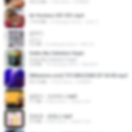
423.2 MB
7 dni temu
DOMISR
Air Hostess S01 E01.mp4
174.4 MB
3 miesiące temu
민호 이.
갑자기
갑자기
3.0 MB
2 miesiące temu
복희 박.
Sedia Aku Sebelum Hujan
Sedia Aku Sebelum Hujan
3.8 MB
10 miesięcy temu
Hamdi U.
[Witanime.com] TSTJWGCDMS EP 04 HD.mp4
567.0 MB
14 dni temu
DOMISR
금잔디 - 오라버니.mp3
3.1 MB
4 lata temu
castor-trot
문희옥 - 평행선.mp3
2.9 MB
4 lata temu
castor-trot