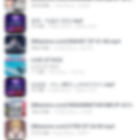
294.8 MB
7 dni temu
LOLKI
영탁 - 막걸리 한잔.mp3
3.2 MB
3 lata temu
castor-trot
[Witanime.com] BSKHKT EP 01 HD.mp4
408.9 MB
12 dni temu
BLITR
LOVE ATTACK
LOVE ATTACK
7.1 MB
rok temu
지빈 임.
임영웅 - 어느 60대 노부부이야기.mp3
4.6 MB
4 lata temu
castor-trot
[Witanime.com] RKNGMNNTSRCMB EP 05 HD.mp4
186.0 MB
14 dni temu
LOLKI
[Witanime.com] DTRD EP 04 HD.mp4
279.0 MB
8 dni temu
DRTY