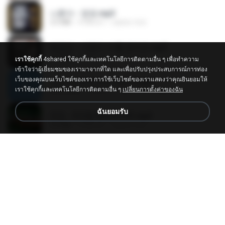
나훈아 - 영영.mp3
3.5 MB
4 ปีที่แล้ว
castor-trot
배금성 - 사랑이 비를 맞아요.mp3
3.5 MB
4 ปีที่แล้ว
castor-trot
เราใช้คุกกี้
4shared ใช้คุกกี้และเทคโนโลยีการติดตามอื่น ๆ เพื่อทำความ
เข้าใจว่าผู้เยี่ยมชมของเรามาจากที่ใด และเพื่อปรับปรุงประสบการณ์การท่อง
เว็บของคุณบนเว็บไซต์ของเรา การใช้เว็บไซต์ของเราแสดงว่าคุณยินยอมให้
신유리) 유두자위 A to Z.mp3
เราใช้คุกกี้และเทคโนโลยีการติดตามอื่น ๆ
เปลี่ยนการตั้งค่าของฉัน
256.6 MB
2 ปีที่แล้ว
좀비고4인커플 좀.
ฉันยอมรับ
진성 - 천년을 빌려준다면.mp3
3.4 MB
4 ปีที่แล้ว
castor-trot
Kita Usahakan Lagi
Kita Usahakan Lagi
3.3 MB
ประมาณหนึ่งปีที่แล้ว
Fazri M.
DJ TIKTOK TERBARU 2025🎵DJ JANGAN TUNGGU LAMA LAMA NANTI LAMA LAMA 🎵DJ SEDIA AKU SEBELUM HUJAN
DJ TIKTOK TERBARU 2025🎵DJ JANGAN TUNGGU LAMA LAMA NANTI LAMA LAMA 🎵DJ SEDIA AKU SEBELUM HUJAN
199.4 MB
6 เดือนที่แล้ว
Yahya Lahiya
[Witanime.com] TSTJWGCDMS EP 05 HD.mp4