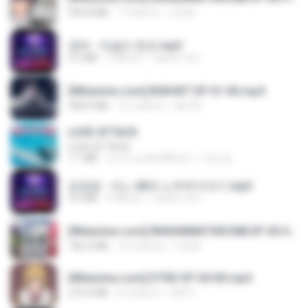
294.8 MB
7 วันที่แล้ว
LOLKI
영탁 - 막걸리 한잔.mp3
3.2 MB
3 ปีที่แล้ว
castor-trot
[Witanime.com] BSKHKT EP 01 HD.mp4
408.9 MB
12 วันที่แล้ว
BLITR
LOVE ATTACK
LOVE ATTACK
7.1 MB
ประมาณหนึ่งปีที่แล้ว
지빈 임.
임영웅 - 어느 60대 노부부이야기.mp3
4.6 MB
4 ปีที่แล้ว
castor-trot
[Witanime.com] RKNGMNNTSRCMB EP 05 HD.mp4
186.0 MB
14 วันที่แล้ว
LOLKI
[Witanime.com] DTRD EP 04 HD.mp4
279.0 MB
8 วันที่แล้ว
DRTY