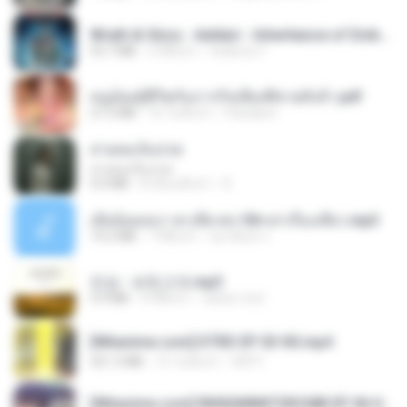
Wrath & Glory - Aeldari - Inheritance of Embers.pdf
53.7 MB
2 ปีที่แล้ว
federico f
หนูน้อยสู้ชีวิตกับภารกิจเลี้ยงพี่ชายทั้งห้า.pdf
27.2 MB
16 วันที่แล้ว
Pandarin
สายลมเจ็บปวด
สายลมเจ็บปวด
4.0 MB
8 เดือนที่แล้ว
D
เมียน้อยเหงา พาเสียวค่ะ18+เล่าเรื่องเสียว.mp3
14.2 MB
7 ปีที่แล้ว
อมรพันธ์ จ.
진성 - 보릿고개.mp3
3.4 MB
4 ปีที่แล้ว
castor-trot
[Witanime.com] DTRD EP 03 HD.mp4
321.3 MB
15 วันที่แล้ว
DRTY
[Witanime.com] RKNGMNNTSRCMB EP 06 HD.mp4