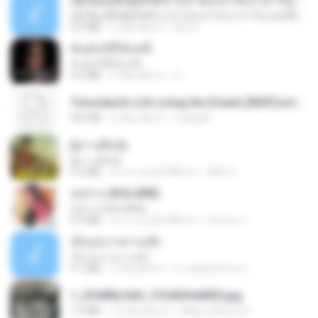
ເຊົາຮ້ອງເຖົ້າຊິເອົາທໍ່ໃດ (เซาฮ้องเถ้าสิเอาเท่าใด) ບຸນເກີດ ຫນູຫ່ວງ ft. ໂສພາ ຈຸນທະລາ
ເຊົາຮ້ອງເຖົ້າຊິເອົາທໍ່ໃດ (เซาฮ้องเถ้าสิเอาเท่าใด) ບຸນເກີດ ຫນູຫ່ວງ ft. ໂສພາ ຈຸນທະລາ
6.0 MB
2 เดือนที่แล้ว
But G.
ฉันมันก็ดีได้แค่นี้
ฉันมันก็ดีได้แค่นี้
4.2 MB
9 เดือนที่แล้ว
D
Tomodachi Life Living the Dream [NSP].torrent
252 KB
2 เดือนที่แล้ว
margob
ผู้บ่าวเสื้อปุ๋ย
ผู้บ่าวเสื้อปุ๋ย
5.2 MB
ประมาณหนึ่งปีที่แล้ว
Mith 9.
กุหลาบ (KULARB)
กุหลาบ (KULARB)
5.9 MB
ประมาณหนึ่งปีที่แล้ว
Suwan J.
เอิ้นเธอว่าความฮัก
เอิ้นเธอว่าความฮัก
4.1 MB
2 เดือนที่แล้ว
ถามพ่อ&#39;พ ม.
1_DOWNLOAD_FOURSHARED.jpg
1.9 MB
12 เดือนที่แล้ว
Wtlprodthree A.