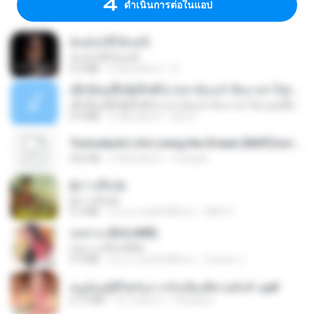
ดำเนินการต่อในแอป
ฉันมันก็ดีได้แค่นี้
ฉันมันก็ดีได้แค่นี้
4.2 MB
9 เดือนที่แล้ว
D
ເຊົາຮ້ອງເຖົ້າຊິເອົາທໍ່ໃດ (เซาฮ้องเถ้าสิเอาเท่าใด) ບຸນເກີດ ຫນູຫ່ວງ ft. ໂສພາ ຈຸນທະລາ
ເຊົາຮ້ອງເຖົ້າຊິເອົາທໍ່ໃດ (เซาฮ้องเถ้าสิเอาเท่าใด) ບຸນເກີດ ຫນູຫ່ວງ ft. ໂສພາ ຈຸນທະລາ
6.0 MB
2 เดือนที่แล้ว
But G.
Tomodachi Life Living the Dream [NSP].torrent
252 KB
2 เดือนที่แล้ว
margob
ผู้บ่าวเสื้อปุ๋ย
ผู้บ่าวเสื้อปุ๋ย
5.2 MB
ประมาณหนึ่งปีที่แล้ว
Mith 9.
กุหลาบ (KULARB)
กุหลาบ (KULARB)
5.9 MB
ประมาณหนึ่งปีที่แล้ว
Suwan J.
หนูน้อยสู้ชีวิตกับภารกิจเลี้ยงพี่ชายทั้งห้า.pdf
27.2 MB
16 วันที่แล้ว
Pandarin