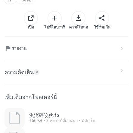
FP
156 KB
เปิด
ไปที่ไลบรารี
ดาวน์โหลด
ใช้ร่วมกัน
รายงาน
ความคิดเห็น
0
เพิ่มเติมจากโฟลเดอร์นี้
淇澎砰咬狄.fp
156 KB
8 หลายปีที่ผ่านมา
พิทักษ์ื แ.