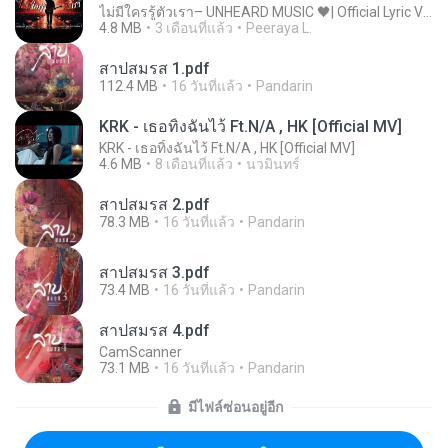
ไม่มีใครรู้ตัวเรา– UNHEARD MUSIC 🖤| Official Lyric Video | เพลงสู้ชีวิต
4.8 MB
3 เดือนที่แล้ว
Peeraya L.
สาปสมรส 1.pdf
112.4 MB
16 วันที่แล้ว
Pandarin
KRK - เธอทิ้งฉันไว้ Ft.N/A , HK [Official MV]
KRK - เธอทิ้งฉันไว้ Ft.N/A , HK [Official MV]
4.6 MB
8 เดือนที่แล้ว
นวมินทร์
สาปสมรส 2.pdf
78.3 MB
16 วันที่แล้ว
Pandarin
สาปสมรส 3.pdf
73.4 MB
16 วันที่แล้ว
Pandarin
สาปสมรส 4.pdf
CamScanner
73.1 MB
16 วันที่แล้ว
Pandarin
มีไฟล์ซ่อนอยู่อีก