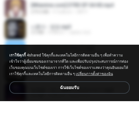
[Witanime.com] DTRD EP 04 HD.mp4
279.0 MB
9 วันที่แล้ว
DRTY
나훈아 - 영영.mp3
3.5 MB
4 ปีที่แล้ว
castor-trot
신유리) 유두자위 A to Z.mp3
256.6 MB
2 ปีที่แล้ว
좀비고4인커플 좀.
เราใช้คุกกี้
4shared ใช้คุกกี้และเทคโนโลยีการติดตามอื่น ๆ เพื่อทำความ
เข้าใจว่าผู้เยี่ยมชมของเรามาจากที่ใด และเพื่อปรับปรุงประสบการณ์การท่อง
เว็บของคุณบนเว็บไซต์ของเรา การใช้เว็บไซต์ของเราแสดงว่าคุณยินยอมให้
배금성 - 사랑이 비를 맞아요.mp3
เราใช้คุกกี้และเทคโนโลยีการติดตามอื่น ๆ
เปลี่ยนการตั้งค่าของฉัน
3.5 MB
4 ปีที่แล้ว
castor-trot
ฉันยอมรับ
임영웅 - 어느 60대 노부부이야기.mp3
4.6 MB
4 ปีที่แล้ว
castor-trot
Air Hostess S01 E01.mp4
174.4 MB
3 เดือนที่แล้ว
민호 이.
진성 - 천년을 빌려준다면.mp3
3.4 MB
4 ปีที่แล้ว
castor-trot