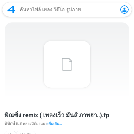
พิณซิ่ง remix ( เพลงเร็ว มันส์ ภาพฮา..).fp
พิทักษ์ื แ.
8 หลายปีที่ผ่านมา
เพิ่มเติม...