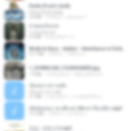
Pyrite (Fool's Gold)
Pyrite (Fool's Gold)
3.4 MB
12 ปีที่แล้ว
princess Y.
สายลมเจ็บปวด
สายลมเจ็บปวด
4.0 MB
8 เดือนที่แล้ว
D
Wrath & Glory - Aeldari - Inheritance of Embers.pdf
53.7 MB
2 ปีที่แล้ว
federico f
1_DOWNLOAD_FOURSHARED.jpg
1.9 MB
12 เดือนที่แล้ว
Wtlprodthree A.
เอิ้นเธอว่าความฮัก
เอิ้นเธอว่าความฮัก
4.1 MB
2 เดือนที่แล้ว
ถามพ่อ&#39;พ ม.
เมียน้อยเหงา พาเสียวค่ะ18+เล่าเรื่องเสียว.mp3
14.2 MB
7 ปีที่แล้ว
อมรพันธ์ จ.
진성 - 보릿고개.mp3