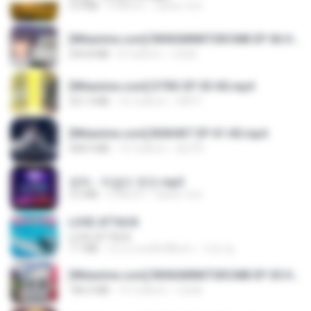
3.4 MB
4 ปีที่แล้ว
castor-trot
[Witanime.com] RKNGMNNTSRCMB EP 06 HD.mp4
294.8 MB
8 วันที่แล้ว
LOLKI
[Witanime.com] DTRD EP 03 HD.mp4
321.3 MB
16 วันที่แล้ว
DRTY
[Witanime.com] BSKHKT EP 01 HD.mp4
408.9 MB
13 วันที่แล้ว
BLITR
영탁 - 막걸리 한잔.mp3
3.2 MB
3 ปีที่แล้ว
castor-trot
LOVE ATTACK
LOVE ATTACK
7.1 MB
ประมาณหนึ่งปีที่แล้ว
지빈 임.
[Witanime.com] RKNGMNNTSRCMB EP 05 HD.mp4
186.0 MB
15 วันที่แล้ว
LOLKI