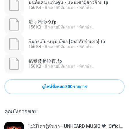
มนต์แคน แก่นคูน - แฟนเขาผู้สาวอ้าย.fp
156 KB
8 หลายปีที่ผ่านมา
พิทักษ์ื แ.
艇ㄑ狗渺 9.fp
156 KB
8 หลายปีที่ผ่านมา
พิทักษ์ื แ.
อีนางเอ้ย-หนุ่ม มีซอ [Ost.ฮักจ้ำแจ่ว].fp
156 KB
8 หลายปีที่ผ่านมา
พิทักษ์ื แ.
貉堑倭貉呛夜.fp
156 KB
8 หลายปีที่ผ่านมา
พิทักษ์ื แ.
ดูไฟล์ทั้งหมด 300 รายการ
คุณยังอาจชอบ
ไม่มีใครรู้ตัวเรา– UNHEARD MUSIC 🖤| Official Lyric Video | เพลงสู้ชีวิต