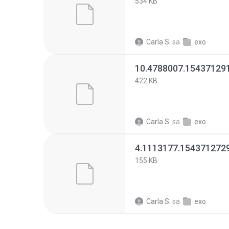
534 KB
Carla S.
sa
exo
10.4788007.154371291
422 KB
Carla S.
sa
exo
4.1113177.1543712729
155 KB
Carla S.
sa
exo