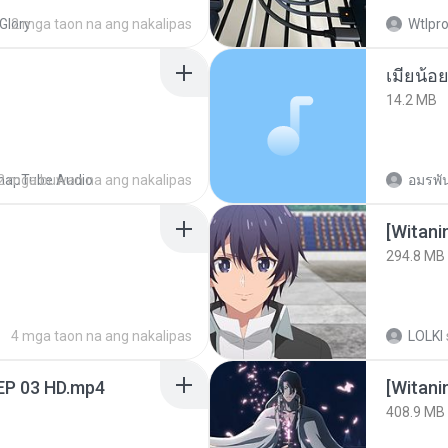
Glory
2 mga taon na ang nakalipas
Wtlpro
14.2 MB
napTube Audio
2 mga buwan na ang nakalipas
อมรพัน
294.8 MB
4 mga taon na ang nakalipas
LOLKI
EP 03 HD.mp4
[Witan
408.9 MB