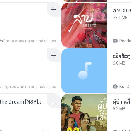
สาปสมร
73.1 MB
red
17 mga araw na ang nakalipas
Panda
6.0 MB
9 mga buwan na ang nakalipas
But G.
Tomodachi Life Living the Dream [NSP].torrent
ผู้บ่าวเสื
5.2 MB