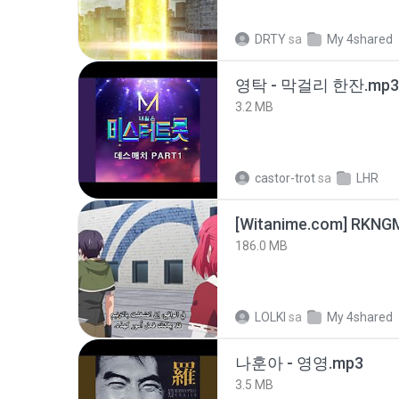
DRTY
sa
My 4shared
영탁 - 막걸리 한잔.mp3
3.2 MB
castor-trot
sa
LHR
186.0 MB
LOLKI
sa
My 4shared
나훈아 - 영영.mp3
3.5 MB