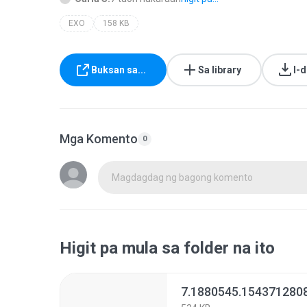
EXO
158 KB
Buksan sa...
Sa library
I-
Mga Komento
0
Magdagdag ng bagong komento
Higit pa mula sa folder na ito
7.1880545.1543712808