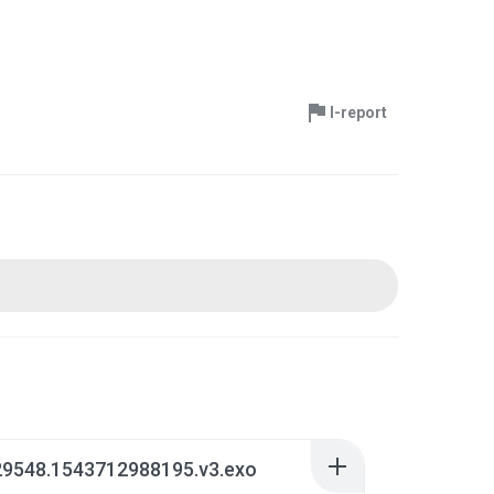
I-report
29548.1543712988195.v3.exo