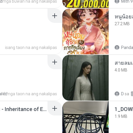
ed
2 mga buwan na ang nakalipas
Mith 9
หนูน้อยส
27.2 MB
isang taon na ang nakalipas
Panda
สายลมเ
4.0 MB
ared
12 mga taon na ang nakalipas
D
sa
Wrath & Glory - Aeldari - Inheritance of Embers.pdf
1_DOW
1.9 MB