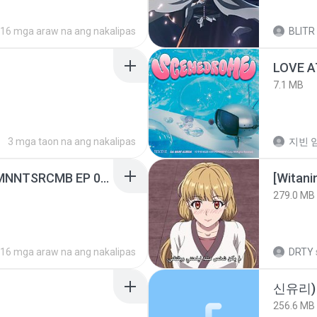
16 mga araw na ang nakalipas
BLITR
LOVE 
7.1 MB
3 mga taon na ang nakalipas
지빈 임
[Witanime.com] RKNGMNNTSRCMB EP 05 HD.mp4
[Witan
279.0 MB
16 mga araw na ang nakalipas
DRTY
신유리) 
256.6 MB