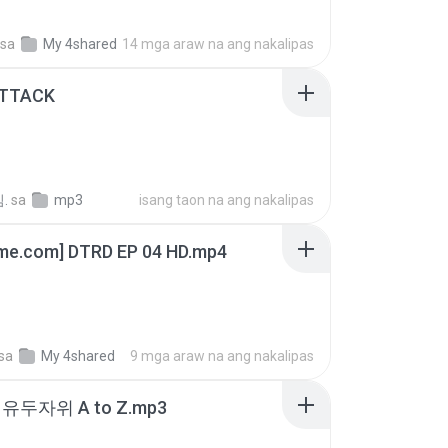
sa
My 4shared
14 mga araw na ang nakalipas
ATTACK
.
sa
mp3
isang taon na ang nakalipas
ime.com] DTRD EP 04 HD.mp4
sa
My 4shared
9 mga araw na ang nakalipas
유두자위 A to Z.mp3