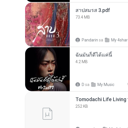
สาปสมรส 3.pdf
73.4 MB
Pandarin
sa
My 4sha
ฉันมันก็ดีได้แค่นี้
4.2 MB
D
sa
My Music
252 KB