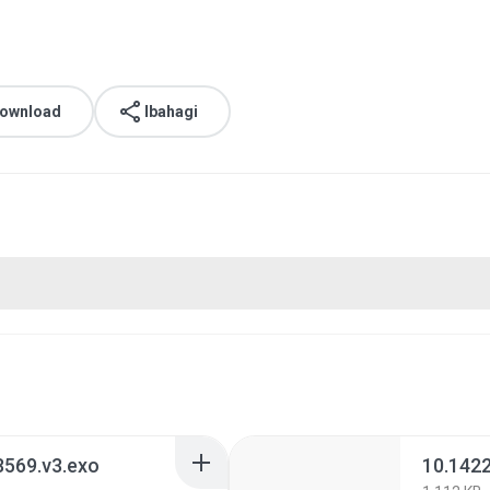
download
Ibahagi
569.v3.exo
10.142