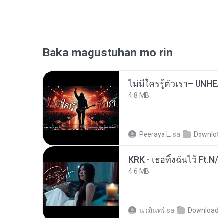
Baka magustuhan mo rin
4.8 MB
Peeraya L.
sa
Downlo
KRK - เธอทิ้งฉันไว้ Ft.N
4.6 MB
นวมินทร์
sa
Downloa