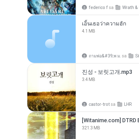
federico f
sa
Wrath & 
เอิ้นเธอว่าความฮัก
4.1 MB
ถามพ่อ&#39;พ ม.
sa
S
진성 - 보릿고개.mp3
3.4 MB
castor-trot
sa
LHR
[Witanime.com] DTRD 
321.3 MB