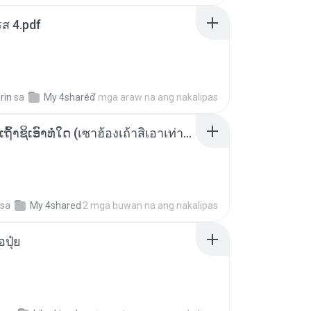
ส 4.pdf
rin
sa
My 4shared
17 mga araw na ang nakalipas
ເຊົາຮ້ອງເຖົ້າຊິເອົາທໍ່ໃດ (เซาฮ้องเถ้าสิเอาเท่าใด) ບຸນເກີດ ຫນູຫ່ວງ ft. ໂສພາ ຈຸນທະລາ
sa
My 4shared
2 mga buwan na ang nakalipas
้อปุ๋ย