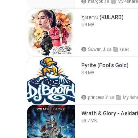
margob
sa
My 4shar
กุหลาบ (KULARB)
5.9 MB
Suwan J.
sa
เพลง
Pyrite (Fool's Gold)
3.4 MB
princess Y.
sa
My 4sh
53.7 MB