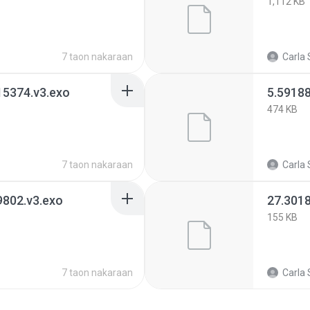
1,112 KB
7 taon nakaraan
Carla 
5374.v3.exo
5.5918
474 KB
7 taon nakaraan
Carla 
802.v3.exo
27.301
155 KB
7 taon nakaraan
Carla 