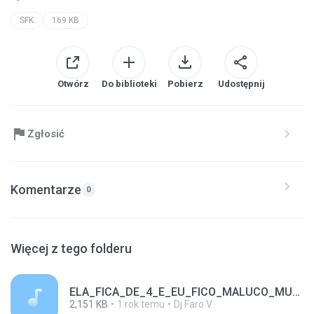
SFK
169 KB
Otwórz
Do biblioteki
Pobierz
Udostępnij
Zgłosić
Komentarze
0
Więcej z tego folderu
ELA_FICA_DE_4_E_EU_FICO_MALUCO_MURINGA_DA_ESCOCIA_O_CARA_DO_TAMBOR_XERECA.mp3
2,151 KB
1 rok temu
Dj Faro V.