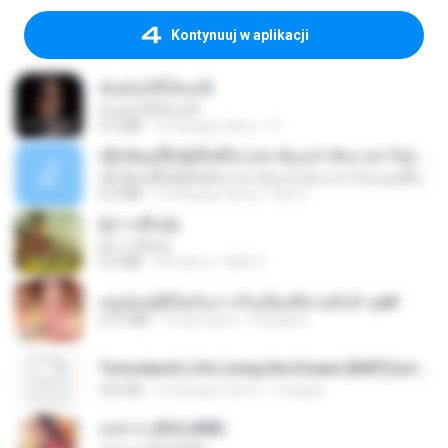
Kontynuuj w aplikacji
ฉันมันก็ดีได้แค่นี้
ฉันมันก็ดีได้แค่นี้
4.2 MB
9 miesięcy temu
D
ເຊົາຮ້ອງເຖົ້າຊິເອົາທໍ່ໃດ (เซาฮ้องเถ้าสิเอาเท่าใด) ບຸນເກີດ ຫນູຫ່ວງ ft. ໂສພາ ຈຸນທະລາ
ເຊົາຮ້ອງເຖົ້າຊິເອົາທໍ່ໃດ (เซาฮ้องเถ้าสิเอาเท่าใด) ບຸນເກີດ ຫນູຫ່ວງ ft. ໂສພາ ຈຸນທະລາ
6.0 MB
2 miesiące temu
But G.
ผู้บ่าวเสื้อปุ๋ย
ผู้บ่าวเสื้อปุ๋ย
5.2 MB
rok temu
Mith 9.
หนูน้อยสู้ชีวิตกับภารกิจเลี้ยงพี่ชายทั้งห้า.pdf
27.2 MB
18 dni temu
Pandarin
Tomodachi Life Living the Dream [NSP].torrent
252 KB
2 miesiące temu
margob
กุหลาบ (KULARB)