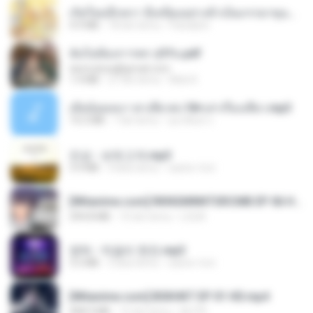
เกิดใหม่อีกครา อี๋เหนียงอย่างข้าเป็นภรรยาขุนนาง 1_ST.pdf
4.9 MB
18 dni temu
Pandarin
ฉันไม่ต้องการพร สุจิรัน.pdf
tanmobza@gmail.com
1.4 MB
27 dni temu
Mob K.
เมียน้อยเหงา พาเสียวค่ะ18+เล่าเรื่องเสียว.mp3
14.2 MB
7 lat temu
อมรพันธ์ จ.
진성 - 보릿고개.mp3
3.4 MB
4 lata temu
castor-trot
[Witanime.com] RKNGMNNTSRCMB EP 06 HD.mp4
294.8 MB
10 dni temu
LOLKI
영탁 - 막걸리 한잔.mp3
3.2 MB
3 lata temu
castor-trot
[Witanime.com] BSKHKT EP 01 HD.mp4
408.9 MB
15 dni temu
BLITR