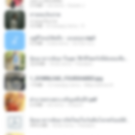
กุหลาบ (KULARB)
5.9 MB
rok temu
Suwan J.
สายลมเจ็บปวด
สายลมเจ็บปวด
4.0 MB
8 miesięcy temu
D
อยู่ที่ไหนก็คิดถึง - เมนทอล.mp3
4.2 MB
2 lata temu
มันไม้สาย ม.
ย้อนเวลากลับมาในยุค 70 ชีวิตครั้งนี้ฉันขอเลือกเอง จบ.pdf
32.8 MB
18 dni temu
Pandarin
1_DOWNLOAD_FOURSHARED.jpg
1.9 MB
12 miesięcy temu
Wtlprodthree A.
ฝ่าบาททรงพระเจริญหมื่นปี1.pdf
6.4 MB
rok temu
Orasa K.
ย้อนเวลากลับมาเกิดใหม่ในวันสิ้นโลกพร้อมมิติส่วนตัว 1-443 [จบ] - 揍趴长颈鹿.pdf
499.6 MB
18 dni temu
Pandarin