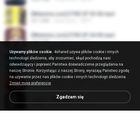
[Witanime.com] DTRD EP 03 HD.mp4
321.3 MB
18 dni temu
DRTY
[Witanime.com] DTRD EP 04 HD.mp4
279.0 MB
11 dni temu
DRTY
Używamy plików cookie.
4shared używa plików cookie i innych
LOVE ATTACK
technologii śledzenia, aby zrozumieć, skąd pochodzą nasi
LOVE ATTACK
odwiedzający i poprawić Państwa doświadczenie przeglądania na
7.1 MB
rok temu
지빈 임.
naszej Stronie. Korzystając z naszej Strony, wyrażają Państwo zgodę
na używanie przez nas plików cookie i innych technologii śledzenia.
Air Hostess S01 E01.mp4
Zmień moje preferencje
174.4 MB
3 miesiące temu
민호 이.
Zgadzam się
나훈아 - 영영.mp3
3.5 MB
4 lata temu
castor-trot
신유리) 유두자위 A to Z.mp3
256.6 MB
2 lata temu
좀비고4인커플 좀.