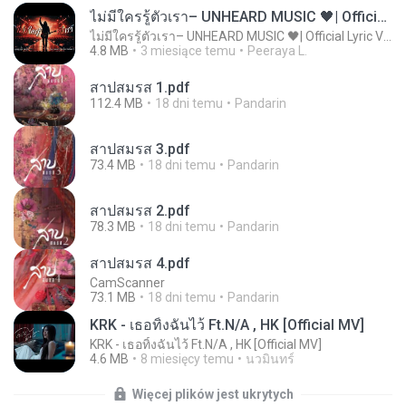
ไม่มีใครรู้ตัวเรา– UNHEARD MUSIC 🖤| Official Lyric Video | เพลงสู้ชีวิต
ไม่มีใครรู้ตัวเรา– UNHEARD MUSIC 🖤| Official Lyric Video | เพลงสู้ชีวิต
4.8 MB
3 miesiące temu
Peeraya L.
สาปสมรส 1.pdf
112.4 MB
18 dni temu
Pandarin
สาปสมรส 3.pdf
73.4 MB
18 dni temu
Pandarin
สาปสมรส 2.pdf
78.3 MB
18 dni temu
Pandarin
สาปสมรส 4.pdf
CamScanner
73.1 MB
18 dni temu
Pandarin
KRK - เธอทิ้งฉันไว้ Ft.N/A , HK [Official MV]
KRK - เธอทิ้งฉันไว้ Ft.N/A , HK [Official MV]
4.6 MB
8 miesięcy temu
นวมินทร์
Więcej plików jest ukrytych