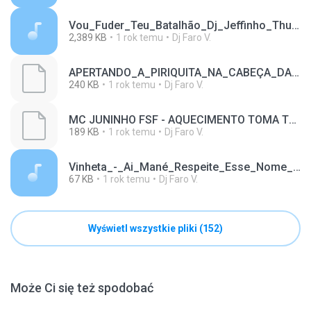
Vou_Fuder_Teu_Batalhão_Dj_Jeffinho_Thug_Mc_Gw_E_Juninho_22_-_AfroLatão.mp3
2,389 KB
1 rok temu
Dj Faro V.
APERTANDO_A_PIRIQUITA_NA_CABEÇA_DA_CHIBATA_-_CABELIN_NEGROSIM_E_BIEL_PDR.mp3.sfk
240 KB
1 rok temu
Dj Faro V.
MC JUNINHO FSF - AQUECIMENTO TOMA TOMA ( Lc22 da Albania X Xande da Colombia ).mp3.sfk
189 KB
1 rok temu
Dj Faro V.
Vinheta_-_Ai_Mané_Respeite_Esse_Nome_Ouviu.mp3
67 KB
1 rok temu
Dj Faro V.
Wyświetl wszystkie pliki (152)
Może Ci się też spodobać