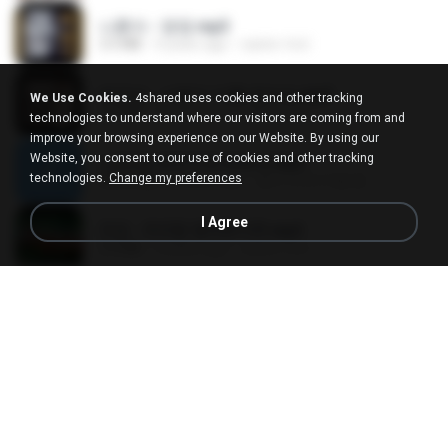
나훈아 - 영영.mp3
3.5 MB
4 years ago
castor-trot
배금성 - 사랑이 비를 맞아요.mp3
We Use Cookies.
4shared uses cookies and other tracking
3.5 MB
3 years ago
castor-trot
technologies to understand where our visitors are coming from and
improve your browsing experience on our Website. By using our
Website, you consent to our use of cookies and other tracking
신유리) 유두자위 A to Z.mp3
technologies.
Change my preferences
256.6 MB
2 years ago
좀비고4인커플 좀.
I Agree
진성 - 천년을 빌려준다면.mp3
3.4 MB
4 years ago
castor-trot
Kita Usahakan Lagi
Kita Usahakan Lagi
3.3 MB
about a year ago
Fazri M.
DJ TIKTOK TERBARU 2025🎵DJ JANGAN TUNGGU LAMA LAMA NANTI LAMA LAMA 🎵DJ SEDIA AKU SEBELUM HUJAN
DJ TIKTOK TERBARU 2025🎵DJ JANGAN TUNGGU LAMA LAMA NANTI LAMA LAMA 🎵DJ SEDIA AKU SEBELUM HUJAN
199.4 MB
6 months ago
Yahya Lahiya
[Witanime.com] TSTJWGCDMS EP 05 HD.mp4