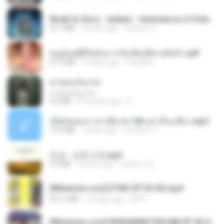
Wrath & Glory - Aeldari - Inheritance of Embers.pdf
53.7 MB
2 years ago
federico f
หนูน้อยสู้ชีวิตกับภารกิจเลี้ยงพี่ชายทั้งห้า.pdf
27.2 MB
15 days ago
Pandarin
สายลมเจ็บปวด
สายลมเจ็บปวด
4.0 MB
8 months ago
D
เมียน้อยเหงา พาเสียวค่ะ18+เล่าเรื่องเสียว.mp3
14.2 MB
7 years ago
อมรพันธ์ จ.
진성 - 보릿고개.mp3
3.4 MB
4 years ago
castor-trot
[Witanime.com] DTRD EP 03 HD.mp4
321.3 MB
15 days ago
DRTY
[Witanime.com] RKNGMNNTSRCMB EP 06 HD.mp4