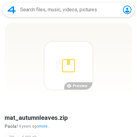
Preview
mat_autumnleaves.zip
Paola
14 years ago
more...