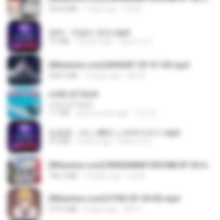
294.8 MB
7 days ago
LOLKI
영탁 - 막걸리 한잔.mp3
3.2 MB
3 years ago
castor-trot
[Witanime.com] BSKHKT EP 01 HD.mp4
408.9 MB
12 days ago
BLITR
LOVE ATTACK
LOVE ATTACK
7.1 MB
about a year ago
지빈 임.
임영웅 - 어느 60대 노부부이야기.mp3
4.6 MB
4 years ago
castor-trot
[Witanime.com] RKNGMNNTSRCMB EP 05 HD.mp4
186.0 MB
14 days ago
LOLKI
[Witanime.com] DTRD EP 04 HD.mp4
279.0 MB
8 days ago
DRTY