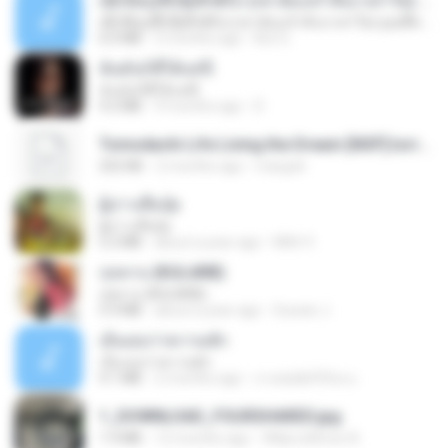
ເຊົາຮ້ອງເຖົ້າຊິເອົາທໍ່ໃດ (เซาฮ้องเถ้าสิเอาเท่าใด) ບຸນເກີດ ຫນູຫ່ວງ ft. ໂສພາ ຈຸນທະລາ
ເຊົາຮ້ອງເຖົ້າຊິເອົາທໍ່ໃດ (เซาฮ้องเถ้าสิเอาเท่าใด) ບຸນເກີດ ຫນູຫ່ວງ ft. ໂສພາ ຈຸນທະລາ
6.0 MB
2 months ago
But G.
ฉันมันก็ดีได้แค่นี้
ฉันมันก็ดีได้แค่นี้
4.2 MB
9 months ago
D
Tomodachi Life Living the Dream [NSP].torrent
252 KB
2 months ago
margob
ผู้บ่าวเสื้อปุ๋ย
ผู้บ่าวเสื้อปุ๋ย
5.2 MB
about a year ago
Mith 9.
กุหลาบ (KULARB)
กุหลาบ (KULARB)
5.9 MB
about a year ago
Suwan J.
เอิ้นเธอว่าความฮัก
เอิ้นเธอว่าความฮัก
4.1 MB
2 months ago
ถามพ่อ&#39;พ ม.
1_DOWNLOAD_FOURSHARED.jpg
1.9 MB
12 months ago
Wtlprodthree A.