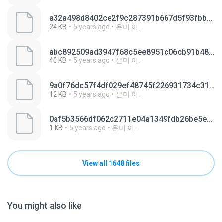
a32a498d8402ce2f9c287391b667d5f93fbb218716018c258e5a84af2d7088e7.0
24 KB
5 years ago
은미 이.
abc892509ad3947f68c5ee8951c06cb91b483a5eaeda94f538708370d891dbda.0
40 KB
5 years ago
은미 이.
9a0f76dc57f4df029ef48745f226931734c3194bae10a51c72eebb5441d0447d.0
12 KB
5 years ago
은미 이.
0af5b3566df062c2711e04a1349fdb26be5e7616323eec0e11a9d2c1edfa4722.0
1 KB
5 years ago
은미 이.
View all 1648 files
You might also like