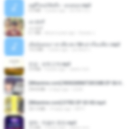
อยู่ที่ไหนก็คิดถึง - เมนทอล.mp3
4.2 MB
2 years ago
มันไม้สาย ม.
เขามัทรี
เขามัทรี
6.1 MB
about a year ago
Suwan J.
เมียน้อยเหงา พาเสียวค่ะ18+เล่าเรื่องเสียว.mp3
14.2 MB
7 years ago
อมรพันธ์ จ.
진성 - 보릿고개.mp3
3.4 MB
4 years ago
castor-trot
[Witanime.com] RKNGMNNTSRCMB EP 06 HD.mp4
294.8 MB
6 days ago
LOLKI
[Witanime.com] DTRD EP 03 HD.mp4
321.3 MB
14 days ago
DRTY
영탁 - 막걸리 한잔.mp3
3.2 MB
3 years ago
castor-trot