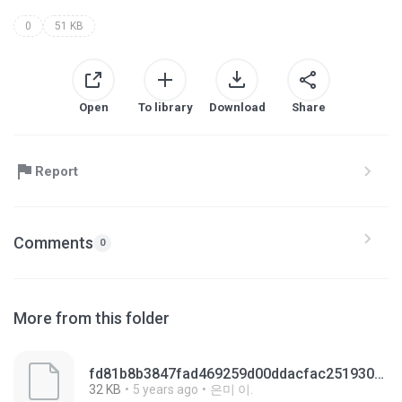
0
51 KB
Open
To library
Download
Share
Report
Comments
0
More from this folder
fd81b8b3847fad469259d00ddacfac251930aa9f224ad3bf780a0cc013fb08e1.0
32 KB
5 years ago
은미 이.