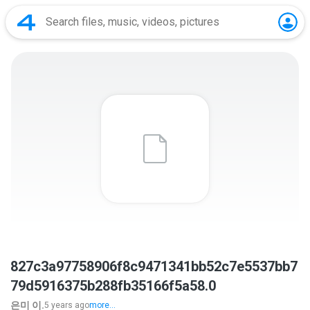
827c3a97758906f8c9471341bb52c7e5537bb7
79d5916375b288fb35166f5a58.0
은미 이.
5 years ago
more...