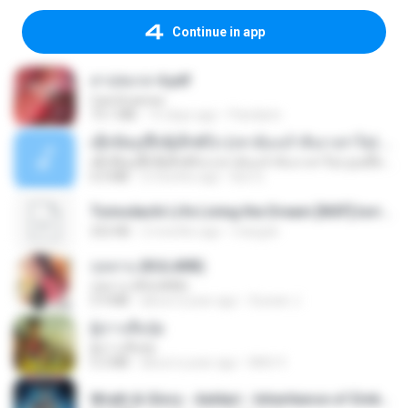
Continue in app
สาปสมรส 4.pdf
CamScanner
73.1 MB
15 days ago
Pandarin
ເຊົາຮ້ອງເຖົ້າຊິເອົາທໍ່ໃດ (เซาฮ้องเถ้าสิเอาเท่าใด) ບຸນເກີດ ຫນູຫ່ວງ ft. ໂສພາ ຈຸນທະລາ
ເຊົາຮ້ອງເຖົ້າຊິເອົາທໍ່ໃດ (เซาฮ้องเถ้าสิเอาเท่าใด) ບຸນເກີດ ຫນູຫ່ວງ ft. ໂສພາ ຈຸນທະລາ
6.0 MB
2 months ago
But G.
Tomodachi Life Living the Dream [NSP].torrent
252 KB
2 months ago
margob
กุหลาบ (KULARB)
กุหลาบ (KULARB)
5.9 MB
about a year ago
Suwan J.
ผู้บ่าวเสื้อปุ๋ย
ผู้บ่าวเสื้อปุ๋ย
5.2 MB
about a year ago
Mith 9.
Wrath & Glory - Aeldari - Inheritance of Embers.pdf