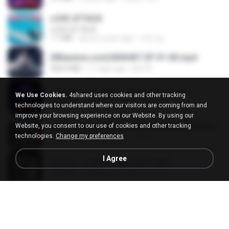
LOVE ATTACK
LOVE ATTACK
7.1 MB
about a year ago
지빈 임.
[Witanime.com] BSKHKT EP 01 HD.mp4
408.9 MB
11 days ago
BLITR
임영웅 - 어느 60대 노부부이야기.mp3
We Use Cookies.
4shared uses cookies and other tracking
4.6 MB
4 years ago
castor-trot
technologies to understand where our visitors are coming from and
improve your browsing experience on our Website. By using our
Website, you consent to our use of cookies and other tracking
[Witanime.com] RKNGMNNTSRCMB EP 05 HD.mp4
technologies.
Change my preferences
186.0 MB
13 days ago
LOLKI
I Agree
배금성 - 사랑이 비를 맞아요.mp3
3.5 MB
3 years ago
castor-trot
진성 - 천년을 빌려준다면.mp3
3.4 MB
4 years ago
castor-trot