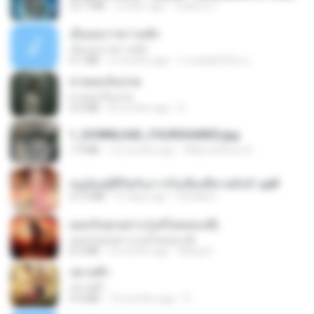
53.7 MB
2 years ago
federico f
เอิ้นเธอว่าความฮัก
เอิ้นเธอว่าความฮัก
4.1 MB
2 months ago
ถามพ่อ&#39;พ ม.
สายลมเจ็บปวด
สายลมเจ็บปวด
4.0 MB
8 months ago
D
1_DOWNLOAD_FOURSHARED.jpg
1.9 MB
12 months ago
Wtlprodthree A.
หนูน้อยสู้ชีวิตกับภารกิจเลี้ยงพี่ชายทั้งห้า.pdf
27.2 MB
15 days ago
Pandarin
ยอมรับทุกอย่าง (แต่ไม่ยอมแพ้)
ยอมรับทุกอย่าง (แต่ไม่ยอมแพ้)
8.2 MB
4 months ago
Wang K.
ปลายฟ้า
ปลายฟ้า
4.4 MB
10 months ago
D