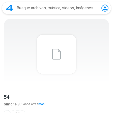
54
Simone B.
6 años atrás
más...