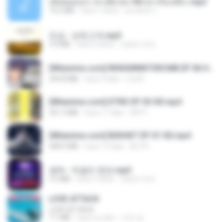
เมียน้อยเหงา พาเสียวค่ะ18+เล่าเรื่องเสียว.mp3
14.2 MB
hace 7 años
อมรพันธ์ จ.
진성 - 보릿고개.mp3
3.4 MB
hace 4 años
castor-trot
[Witanime.com] RKNGMNNTSRCMB EP 06 HD.mp4
294.8 MB
hace 9 días
LOLKI
[Witanime.com] DTRD EP 03 HD.mp4
321.3 MB
hace 17 días
DRTY
[Witanime.com] BSKHKT EP 01 HD.mp4
408.9 MB
hace 14 días
BLITR
영탁 - 막걸리 한잔.mp3
3.2 MB
hace 3 años
castor-trot
LOVE ATTACK
LOVE ATTACK
7.1 MB
hace un año
지빈 임.