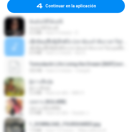
Continuar en la aplicación
ฉันมันก็ดีได้แค่นี้
ฉันมันก็ดีได้แค่นี้
4.2 MB
hace 9 meses
D
ເຊົາຮ້ອງເຖົ້າຊິເອົາທໍ່ໃດ (เซาฮ้องเถ้าสิเอาเท่าใด) ບຸນເກີດ ຫນູຫ່ວງ ft. ໂສພາ ຈຸນທະລາ
ເຊົາຮ້ອງເຖົ້າຊິເອົາທໍ່ໃດ (เซาฮ้องเถ้าสิเอาเท่าใด) ບຸນເກີດ ຫນູຫ່ວງ ft. ໂສພາ ຈຸນທະລາ
6.0 MB
hace 2 meses
But G.
Tomodachi Life Living the Dream [NSP].torrent
252 KB
hace 2 meses
margob
ผู้บ่าวเสื้อปุ๋ย
ผู้บ่าวเสื้อปุ๋ย
5.2 MB
hace un año
Mith 9.
กุหลาบ (KULARB)
กุหลาบ (KULARB)
5.9 MB
hace un año
Suwan J.
1_DOWNLOAD_FOURSHARED.jpg
1.9 MB
hace 12 meses
Wtlprodthree A.