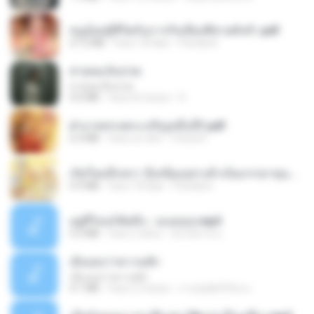
หนูน้อยสู้ชีวิตกับภารกิจเลี้ยงพี่ชายทั้งห้า.pdf
27.2 MB
hace 18 días
Pandarin
สายลมเจ็บปวด
สายลมเจ็บปวด
4.0 MB
hace 8 meses
D
ฝ่าบาททรงพระเจริญหมื่นปี1.pdf
6.4 MB
hace un año
Orasa K.
เกิดใหม่อีกครา อี๋เหนียงอย่างข้าเป็นภรรยาขุนนาง 1_ST.pdf
4.9 MB
hace 18 días
Pandarin
อยู่ที่ไหนก็คิดถึง - เมนทอล.mp3
4.2 MB
hace 2 años
มันไม้สาย ม.
เอิ้นเธอว่าความฮัก
เอิ้นเธอว่าความฮัก
4.1 MB
hace 2 meses
ถามพ่อ&#39;พ ม.