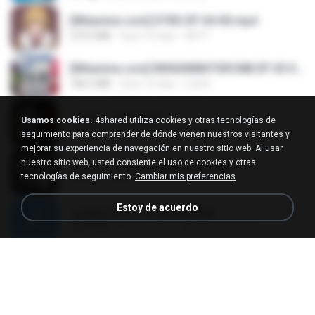
[Witanime.com] DTRD EP 04 HD.mp4
279.0 MB
hace 10 días
DRTY
[Witanime.com] RKNGMNNTSRCMB EP 05 HD.mp4
186.0 MB
hace 16 días
LOLKI
나훈아 - 영영.mp3
Usamos cookies.
4shared utiliza cookies y otras tecnologías de
3.5 MB
hace 4 años
castor-trot
seguimiento para comprender de dónde vienen nuestros visitantes y
mejorar su experiencia de navegación en nuestro sitio web. Al usar
nuestro sitio web, usted consiente el uso de cookies y otras
배금성 - 사랑이 비를 맞아요.mp3
tecnologías de seguimiento.
Cambiar mis preferencias
3.5 MB
hace 4 años
castor-trot
Estoy de acuerdo
신유리) 유두자위 A to Z.mp3
256.6 MB
hace 2 años
좀비고4인커플 좀.
Air Hostess S01 E01.mp4
174.4 MB
hace 3 meses
민호 이.
임영웅 - 어느 60대 노부부이야기.mp3