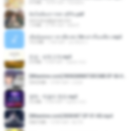
4.9 MB
18 दिन पहले
Pandarin
ฉันไม่ต้องการพร สุจิรัน.pdf
tanmobza@gmail.com
1.4 MB
27 दिन पहले
Mob K.
เมียน้อยเหงา พาเสียวค่ะ18+เล่าเรื่องเสียว.mp3
14.2 MB
7 साल पहले
อมรพันธ์ จ.
진성 - 보릿고개.mp3
3.4 MB
4 साल पहले
castor-trot
[Witanime.com] RKNGMNNTSRCMB EP 06 HD.mp4
294.8 MB
10 दिन पहले
LOLKI
영탁 - 막걸리 한잔.mp3
3.2 MB
3 साल पहले
castor-trot
[Witanime.com] BSKHKT EP 01 HD.mp4
408.9 MB
15 दिन पहले
BLITR