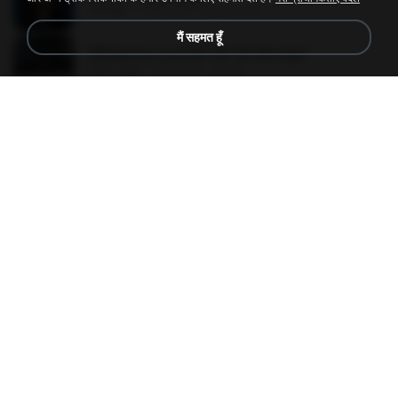
3.6 MB
4 साल पहले
castor-trot
मैं सहमत हूँ
[Witanime.com] BT EP 05 HD.mp4
287.6 MB
8 दिन पहले
BAXK
Tabola Bale
Tabola Bale
4.4 MB
11 महीने पहले
Hamdi U.
[Witanime.com] HMYNGWHSNIDMS2S EP 04 HD.mp4
235.5 MB
16 दिन पहले
KILJY
[Witanime.com] BSKHKT EP 02 HD.mp4
406.1 MB
8 दिन पहले
BLITR
Henrique e Juliano -As Mais Tocadas do Henrique e Juliano 2021 -Top Sertanejo 2021,Cd Completo 2021
Henrique e Juliano -As Mais Tocadas do Henrique e Juliano 2021 -Top Sertanejo 2021,Cd Completo 2021
51.4 MB
2 साल पहले
raquel R.
Apaga Apaga Apaga (Ao Vivo)
Apaga Apaga Apaga (Ao Vivo)
3.0 MB
6 महीने पहले
aandre.rodrigues