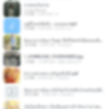
สายลมเจ็บปวด
สายลมเจ็บปวด
4.0 MB
8 महीने पहले
D
อยู่ที่ไหนก็คิดถึง - เมนทอล.mp3
4.2 MB
2 साल पहले
มันไม้สาย ม.
ย้อนเวลากลับมาในยุค 70 ชีวิตครั้งนี้ฉันขอเลือกเอง จบ.pdf
32.8 MB
18 दिन पहले
Pandarin
1_DOWNLOAD_FOURSHARED.jpg
1.9 MB
12 महीने पहले
Wtlprodthree A.
ฝ่าบาททรงพระเจริญหมื่นปี1.pdf
6.4 MB
एक साल पहले
Orasa K.
ย้อนเวลากลับมาเกิดใหม่ในวันสิ้นโลกพร้อมมิติส่วนตัว 1-443 [จบ] - 揍趴长颈鹿.pdf
499.6 MB
18 दिन पहले
Pandarin
เกิดใหม่อีกครา อี๋เหนียงอย่างข้าเป็นภรรยาขุนนาง 1_ST.pdf