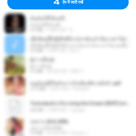
ऐप में जारी रखें
ฉันมันก็ดีได้แค่นี้
ฉันมันก็ดีได้แค่นี้
4.2 MB
9 महीने पहले
D
ເຊົາຮ້ອງເຖົ້າຊິເອົາທໍ່ໃດ (เซาฮ้องเถ้าสิเอาเท่าใด) ບຸນເກີດ ຫນູຫ່ວງ ft. ໂສພາ ຈຸນທະລາ
ເຊົາຮ້ອງເຖົ້າຊິເອົາທໍ່ໃດ (เซาฮ้องเถ้าสิเอาเท่าใด) ບຸນເກີດ ຫນູຫ່ວງ ft. ໂສພາ ຈຸນທະລາ
6.0 MB
2 महीने पहले
But G.
ผู้บ่าวเสื้อปุ๋ย
ผู้บ่าวเสื้อปุ๋ย
5.2 MB
एक साल पहले
Mith 9.
หนูน้อยสู้ชีวิตกับภารกิจเลี้ยงพี่ชายทั้งห้า.pdf
27.2 MB
18 दिन पहले
Pandarin
Tomodachi Life Living the Dream [NSP].torrent
252 KB
2 महीने पहले
margob
กุหลาบ (KULARB)
กุหลาบ (KULARB)
5.9 MB
एक साल पहले
Suwan J.