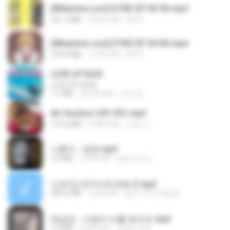
[Witanime.com] DTRD EP 03 HD.mp4
321.3 MB
18 दिन पहले
DRTY
[Witanime.com] DTRD EP 04 HD.mp4
279.0 MB
11 दिन पहले
DRTY
LOVE ATTACK
LOVE ATTACK
7.1 MB
एक साल पहले
지빈 임.
Air Hostess S01 E01.mp4
174.4 MB
3 महीने पहले
민호 이.
나훈아 - 영영.mp3
3.5 MB
4 साल पहले
castor-trot
신유리) 유두자위 A to Z.mp3
256.6 MB
2 साल पहले
좀비고4인커플 좀.
배금성 - 사랑이 비를 맞아요.mp3
3.5 MB
4 साल पहले
castor-trot