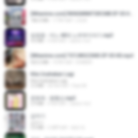
[Witanime.com] RKNGMNNTSRCMB EP 05 HD.mp4
186.0 MB
17 दिन पहले
LOLKI
임영웅 - 어느 60대 노부부이야기.mp3
4.6 MB
4 साल पहले
castor-trot
[Witanime.com] TSTJWGCDMS EP 05 HD.mp4
423.2 MB
10 दिन पहले
DOMISR
Kita Usahakan Lagi
Kita Usahakan Lagi
3.3 MB
एक साल पहले
Fazri M.
문희옥 - 평행선.mp3
2.9 MB
4 साल पहले
castor-trot
갑자기
갑자기
3.0 MB
2 महीने पहले
복희 박.