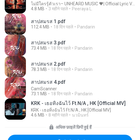
ไม่มีใครรู้ตัวเรา– UNHEARD MUSIC 🖤| Official Lyric Video | เพลงสู้ชีวิต
4.8 MB
3 महीने पहले
Peeraya L.
สาปสมรส 1.pdf
112.4 MB
18 दिन पहले
Pandarin
สาปสมรส 3.pdf
73.4 MB
18 दिन पहले
Pandarin
สาปสมรส 2.pdf
78.3 MB
18 दिन पहले
Pandarin
สาปสมรส 4.pdf
CamScanner
73.1 MB
18 दिन पहले
Pandarin
KRK - เธอทิ้งฉันไว้ Ft.N/A , HK [Official MV]
KRK - เธอทิ้งฉันไว้ Ft.N/A , HK [Official MV]
4.6 MB
8 महीने पहले
นวมินทร์
अधिक फ़ाइलें छिपी हुई हैं