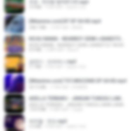
진성 - 천년을 빌려준다면.mp3
3.4 MB
4 साल पहले
castor-trot
[Witanime.com] BT EP 04 HD.mp4
248.7 MB
15 दिन पहले
BAXK
KICAU MANIA - NDARBOY GENK x BANDITOZ YAOW 86 (OFFICIAL LYRIC VIDEO) GAS POL NDANGAK
KICAU MANIA - NDARBOY GENK x BANDITOZ YAOW 86 (OFFICIAL LYRIC VIDEO) GAS POL NDANGAK
8.9 MB
3 महीने पहले
Rina P.
금잔디 - 오라버니.mp3
3.1 MB
4 साल पहले
castor-trot
[Witanime.com] TSTJWGCDMS EP 04 HD.mp4
567.0 MB
17 दिन पहले
DOMISR
ADELLA TERBARU - JANGAN TUNGGU LAMA LAMA - GELAS RETAK - OM ADELLA FULL ALBUM TERBARU 2026
ADELLA TERBARU - JANGAN TUNGGU LAMA LAMA - GELAS RETAK - OM ADELLA FULL ALBUM TERBARU 2026
133.0 MB
4 महीने पहले
Cuplis
박우철 - 연모.mp3
3.5 MB
4 साल पहले
castor-trot