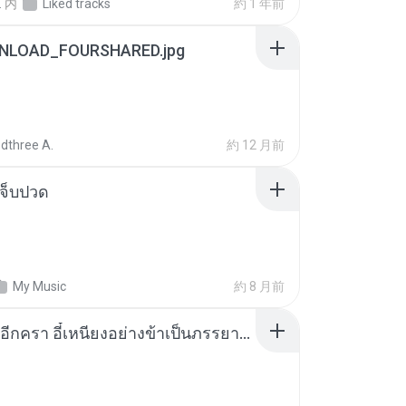
.
内
Liked tracks
約 1 年前
NLOAD_FOURSHARED.jpg
dthree A.
約 12 月前
จ็บปวด
My Music
約 8 月前
เกิดใหม่อีกครา อี๋เหนียงอย่างข้าเป็นภรรยาขุนนาง 1_ST.pdf