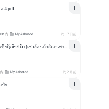
ส 4.pdf
rin
内
My 4shared
約 17 日前
ເຊົາຮ້ອງເຖົ້າຊິເອົາທໍ່ໃດ (เซาฮ้องเถ้าสิเอาเท่าใด) ບຸນເກີດ ຫນູຫ່ວງ ft. ໂສພາ ຈຸນທະລາ
内
My 4shared
約 2 月前
้อปุ๋ย