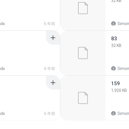
32 KB
ads
6 年前
Simon
83
32 KB
ads
6 年前
Simon
159
1,920 KB
ads
6 年前
Simon