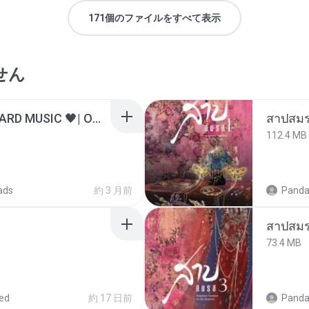
171個のファイルをすべて表示
せん
ไม่มีใครรู้ตัวเรา– UNHEARD MUSIC 🖤| Official Lyric Video | เพลงสู้ชีวิต
สาปสมร
112.4 MB
ads
約 3 月前
Panda
สาปสมร
73.4 MB
ed
約 17 日前
Panda