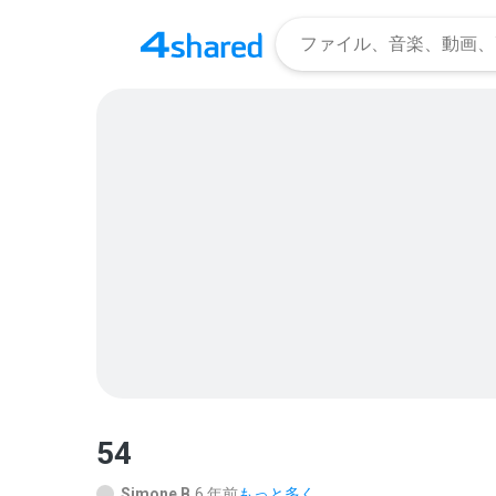
54
Simone B.
6 年前
もっと多く...