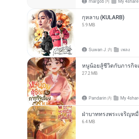
margob
内
My 4share
กุหลาบ (KULARB)
5.9 MB
Suwan J.
内
เพลง
หนูน้อยสู้ชีวิตกับภารกิจเ
27.2 MB
Pandarin
内
My 4shar
ฝ่าบาททรงพระเจริญหมื่
6.4 MB