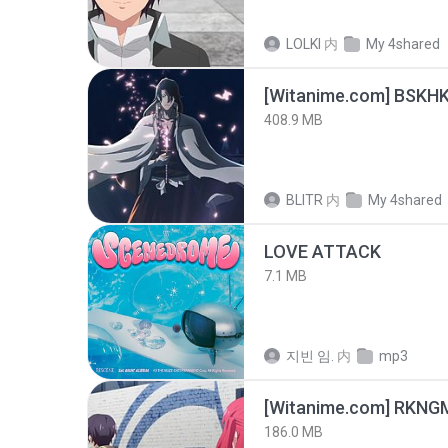
LOLKI
内
My 4shared
[Witanime.com] BSKHK
408.9 MB
BLITR
内
My 4shared
LOVE ATTACK
7.1 MB
지빈 임.
内
mp3
186.0 MB