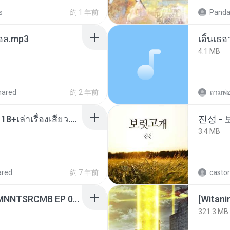
s
約 1 年前
Panda
นทอล.mp3
เอิ้นเธ
4.1 MB
hared
約 2 年前
ถามพ่
เมียน้อยเหงา พาเสียวค่ะ18+เล่าเรื่องเสียว.mp3
진성 -
3.4 MB
ared
約 7 年前
castor
[Witanime.com] RKNGMNNTSRCMB EP 06 HD.mp4
[Witan
321.3 MB