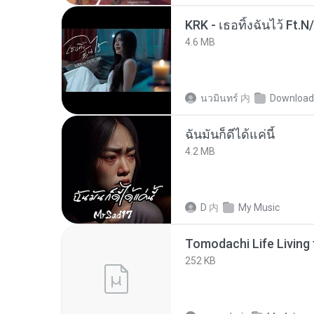
KRK - เธอทิ้งฉันไว้ Ft.N
4.6 MB
นวมินทร์
内
Download
ฉันมันก็ดีได้แค่นี้
4.2 MB
D
内
My Music
252 KB