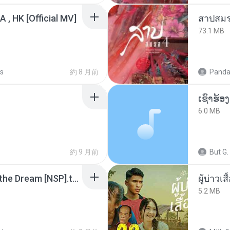
/A , HK [Official MV]
สาปสมร
73.1 MB
s
約 8 月前
Panda
6.0 MB
約 9 月前
But G.
Tomodachi Life Living the Dream [NSP].torrent
ผู้บ่าวเสื
5.2 MB