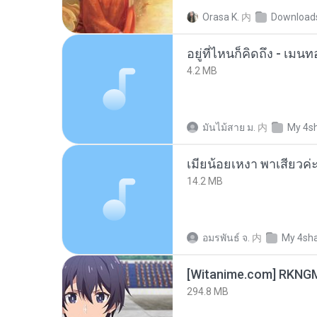
Orasa K.
内
Download
อยู่ที่ไหนก็คิดถึง - เม
4.2 MB
มันไม้สาย ม.
内
My 4s
14.2 MB
อมรพันธ์ จ.
内
My 4sh
294.8 MB