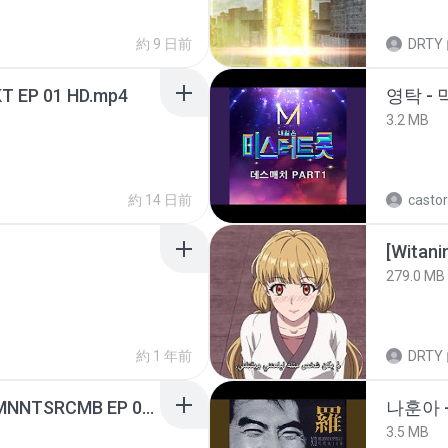
約 9 日前
DRTY
T EP 01 HD.mp4
영탁 - 
3.2 MB
約 14 日前
castor
[Witan
279.0 MB
約 1 年前
DRTY
[Witanime.com] RKNGMNNTSRCMB EP 05 HD.mp4
나훈아 -
3.5 MB