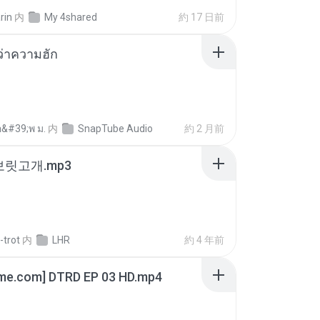
rin
内
My 4shared
約 17 日前
อว่าความฮัก
อ&#39;พ ม.
内
SnapTube Audio
約 2 月前
 보릿고개.mp3
-trot
内
LHR
約 4 年前
ime.com] DTRD EP 03 HD.mp4