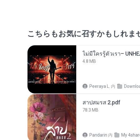
こちらもお気に召すかもしれま
4.8 MB
Peeraya L.
内
Downlo
สาปสมรส 2.pdf
78.3 MB
Pandarin
内
My 4shar