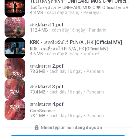
ไม่มีใครรู้ตัวเรา– UNHEARD MUSIC 🖤| Official Lyric Video | เพลงสู้ชีวิต
ไม่มีใครรู้ตัวเรา– UNHEARD MUSIC 🖤| Official Lyric Video | เพลงสู้ชีวิต
4.8 MB
cách đây 3 tháng
Peeraya L.
สาปสมรส 1.pdf
112.4 MB
cách đây 16 ngày
Pandarin
KRK - เธอทิ้งฉันไว้ Ft.N/A , HK [Official MV]
KRK - เธอทิ้งฉันไว้ Ft.N/A , HK [Official MV]
4.6 MB
cách đây 8 tháng
นวมินทร์
สาปสมรส 2.pdf
78.3 MB
cách đây 16 ngày
Pandarin
สาปสมรส 3.pdf
73.4 MB
cách đây 16 ngày
Pandarin
สาปสมรส 4.pdf
CamScanner
73.1 MB
cách đây 16 ngày
Pandarin
Nhiều tệp tin hơn đang được ẩn