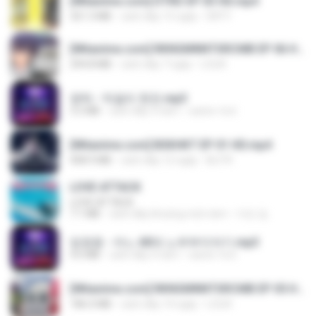
[Witanime.com] DTRD EP 03 HD.mp4
321.3 MB
cách đây 15 ngày
DRTY
[Witanime.com] RKNGMNNTSRCMB EP 06 HD.mp4
294.8 MB
cách đây 7 ngày
LOLKI
영탁 - 막걸리 한잔.mp3
3.2 MB
cách đây 3 năm
castor-trot
[Witanime.com] BSKHKT EP 01 HD.mp4
408.9 MB
cách đây 12 ngày
BLITR
LOVE ATTACK
LOVE ATTACK
7.1 MB
cách đây khoảng một năm
지빈 임.
임영웅 - 어느 60대 노부부이야기.mp3
4.6 MB
cách đây 4 năm
castor-trot
[Witanime.com] RKNGMNNTSRCMB EP 05 HD.mp4
186.0 MB
cách đây 14 ngày
LOLKI