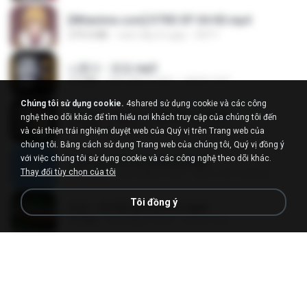
[Witanime.com] DTRD EP 04 HD.mp4
279.0 MB
cách đây 8 ngày
DRTY
나훈아 - 영영.mp3
3.5 MB
cách đây 4 năm
castor-trot
Chúng tôi sử dụng cookie.
4shared sử dụng cookie và các công
배금성 - 사랑이 비를 맞아요.mp3
nghệ theo dõi khác để tìm hiểu nơi khách truy cập của chúng tôi đến
3.5 MB
cách đây 4 năm
castor-trot
và cải thiện trải nghiệm duyệt web của Quý vị trên Trang web của
chúng tôi. Bằng cách sử dụng Trang web của chúng tôi, Quý vị đồng ý
với việc chúng tôi sử dụng cookie và các công nghệ theo dõi khác.
신유리) 유두자위 A to Z.mp3
Thay đổi tùy chọn của tôi
256.6 MB
cách đây 2 năm
좀비고4인커플 좀.
Tôi đồng ý
진성 - 천년을 빌려준다면.mp3
3.4 MB
cách đây 4 năm
castor-trot
Kita Usahakan Lagi
Kita Usahakan Lagi
3.3 MB
cách đây khoảng một năm
Fazri M.
DJ TIKTOK TERBARU 2025🎵DJ JANGAN TUNGGU LAMA LAMA NANTI LAMA LAMA 🎵DJ SEDIA AKU SEBELUM HUJAN