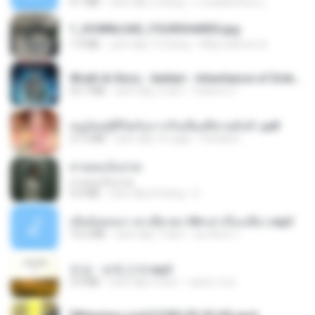
4.1 MB
cách đây 2 tháng
ถามพ่อ&#39;พ ม.
1_DOWNLOAD_FOURSHARED.jpg
1.9 MB
cách đây 12 tháng
Wtlprodthree A.
Wrath & Glory - Aeldari - Inheritance of Embers.pdf
53.7 MB
cách đây 2 năm
federico f
หนูน้อยสู้ชีวิตกับภารกิจเลี้ยงพี่ชายทั้งห้า.pdf
27.2 MB
cách đây 16 ngày
Pandarin
สายลมเจ็บปวด
สายลมเจ็บปวด
4.0 MB
cách đây 8 tháng
D
เมียน้อยเหงา พาเสียวค่ะ18+เล่าเรื่องเสียว.mp3
14.2 MB
cách đây 7 năm
อมรพันธ์ จ.
진성 - 보릿고개.mp3
3.4 MB
cách đây 4 năm
castor-trot