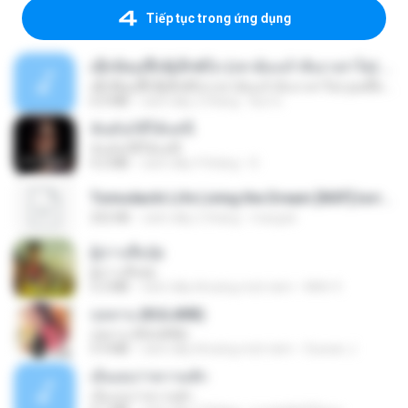
Tiếp tục trong ứng dụng
ເຊົາຮ້ອງເຖົ້າຊິເອົາທໍ່ໃດ (เซาฮ้องเถ้าสิเอาเท่าใด) ບຸນເກີດ ຫນູຫ່ວງ ft. ໂສພາ ຈຸນທະລາ
ເຊົາຮ້ອງເຖົ້າຊິເອົາທໍ່ໃດ (เซาฮ้องเถ้าสิเอาเท่าใด) ບຸນເກີດ ຫນູຫ່ວງ ft. ໂສພາ ຈຸນທະລາ
6.0 MB
cách đây 2 tháng
But G.
ฉันมันก็ดีได้แค่นี้
ฉันมันก็ดีได้แค่นี้
4.2 MB
cách đây 9 tháng
D
Tomodachi Life Living the Dream [NSP].torrent
252 KB
cách đây 2 tháng
margob
ผู้บ่าวเสื้อปุ๋ย
ผู้บ่าวเสื้อปุ๋ย
5.2 MB
cách đây khoảng một năm
Mith 9.
กุหลาบ (KULARB)
กุหลาบ (KULARB)
5.9 MB
cách đây khoảng một năm
Suwan J.
เอิ้นเธอว่าความฮัก
เอิ้นเธอว่าความฮัก