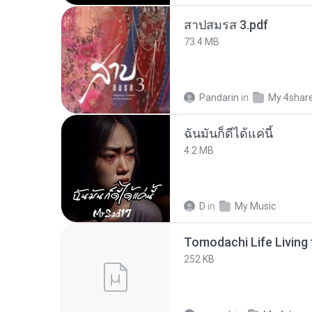
สาปสมรส 3.pdf
73.4 MB
Pandarin
in
My 4shar
ฉันมันก็ดีได้แค่นี้
4.2 MB
D
in
My Music
252 KB