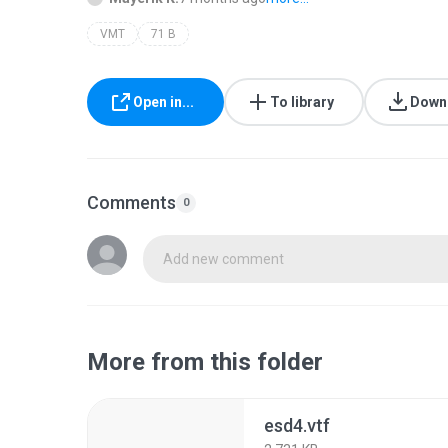
VMT
71 B
Open in...
To library
Down
Comments
0
Add new comment
More from this folder
esd4.vtf