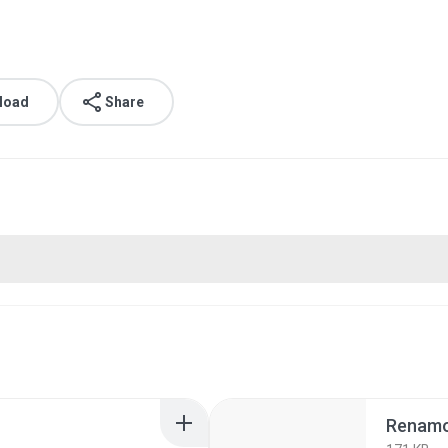
load
Share
Renamo