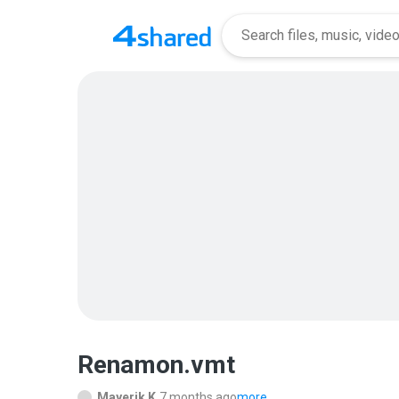
Renamon.vmt
Mayerik K.
7 months ago
more...