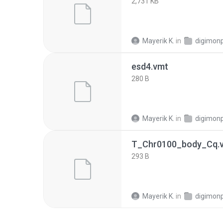
2,731 KB
Mayerik K.
in
digimon
esd4.vmt
280 B
Mayerik K.
in
digimon
T_Chr0100_body_Cq.
293 B
Mayerik K.
in
digimon