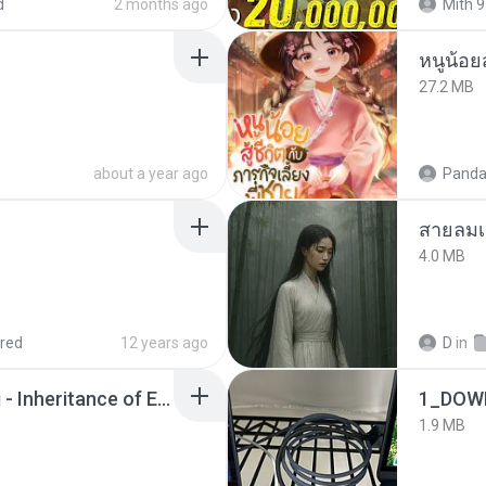
d
2 months ago
Mith 9
หนูน้อยส
27.2 MB
about a year ago
Panda
สายลมเ
4.0 MB
red
12 years ago
D
in
Wrath & Glory - Aeldari - Inheritance of Embers.pdf
1_DOW
1.9 MB