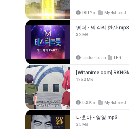
DRTY
in
My 4shared
영탁 - 막걸리 한잔.mp3
3.2 MB
castor-trot
in
LHR
186.0 MB
LOLKI
in
My 4shared
나훈아 - 영영.mp3
3.5 MB