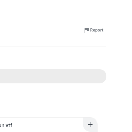
Report
n.vtf