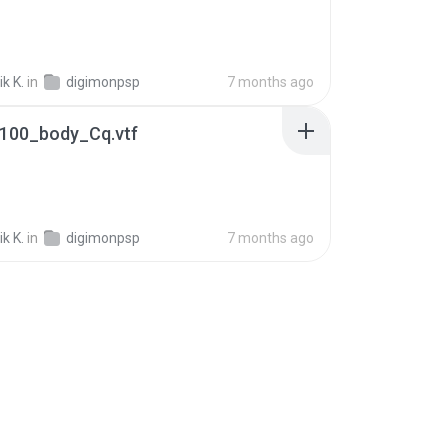
k K.
in
digimonpsp
7 months ago
100_body_Cq.vtf
k K.
in
digimonpsp
7 months ago