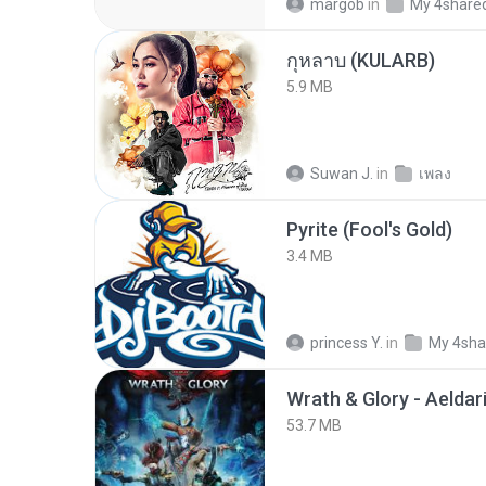
margob
in
My 4share
กุหลาบ (KULARB)
5.9 MB
Suwan J.
in
เพลง
Pyrite (Fool's Gold)
3.4 MB
princess Y.
in
My 4sha
53.7 MB