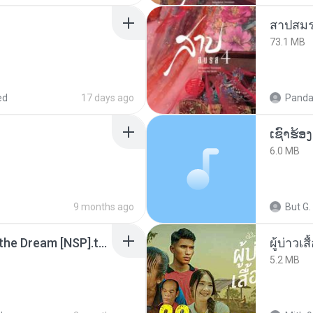
สาปสมร
73.1 MB
ed
17 days ago
Panda
6.0 MB
9 months ago
But G.
Tomodachi Life Living the Dream [NSP].torrent
ผู้บ่าวเสื
5.2 MB