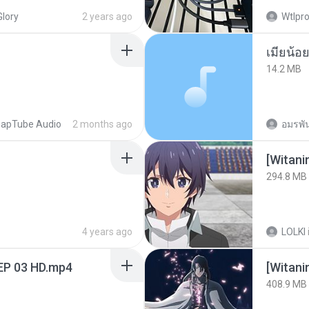
Glory
2 years ago
Wtlpro
14.2 MB
apTube Audio
2 months ago
อมรพัน
294.8 MB
4 years ago
LOLKI
EP 03 HD.mp4
[Witan
408.9 MB