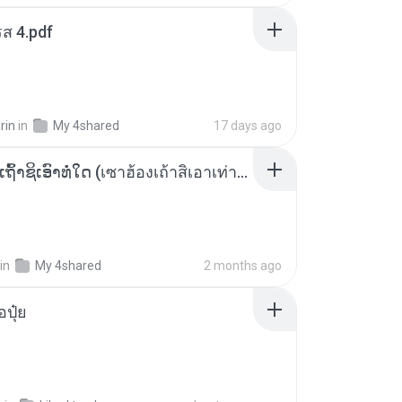
ส 4.pdf
rin
in
My 4shared
17 days ago
ເຊົາຮ້ອງເຖົ້າຊິເອົາທໍ່ໃດ (เซาฮ้องเถ้าสิเอาเท่าใด) ບຸນເກີດ ຫນູຫ່ວງ ft. ໂສພາ ຈຸນທະລາ
in
My 4shared
2 months ago
้อปุ๋ย