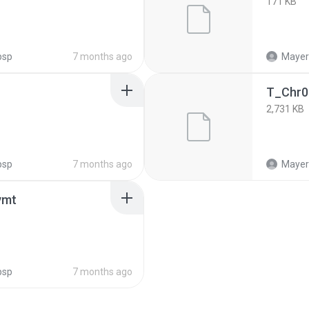
171 KB
psp
7 months ago
Mayeri
T_Chr0
2,731 KB
psp
7 months ago
Mayeri
vmt
psp
7 months ago