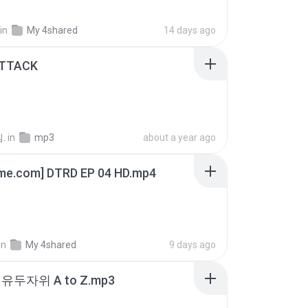
in
My 4shared
14 days ago
ATTACK
.
in
mp3
about a year ago
ime.com] DTRD EP 04 HD.mp4
in
My 4shared
9 days ago
유두자위 A to Z.mp3