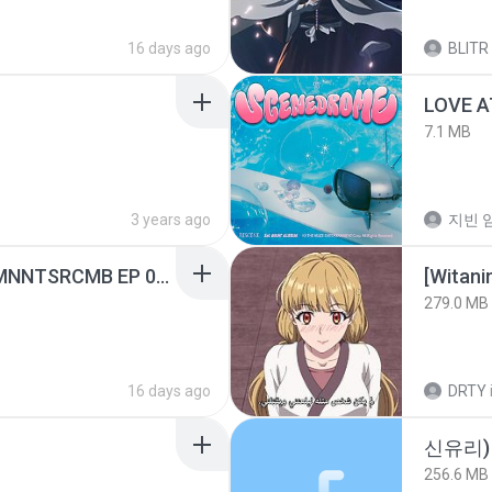
16 days ago
BLITR
LOVE 
7.1 MB
3 years ago
지빈 임
[Witanime.com] RKNGMNNTSRCMB EP 05 HD.mp4
[Witan
279.0 MB
16 days ago
DRTY
신유리) 
256.6 MB