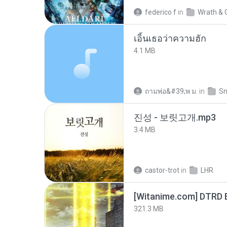
federico f
in
Wrath & 
เอิ้นเธอว่าความฮัก
4.1 MB
ถามพ่อ&#39;พ ม.
in
Sn
진성 - 보릿고개.mp3
3.4 MB
castor-trot
in
LHR
[Witanime.com] DTRD 
321.3 MB