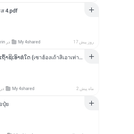
ส 4.pdf
17 روز پیش
My 4shared
در
rin
ເຊົາຮ້ອງເຖົ້າຊິເອົາທໍ່ໃດ (เซาฮ้องเถ้าสิเอาเท่าใด) ບຸນເກີດ ຫນູຫ່ວງ ft. ໂສພາ ຈຸນທະລາ
2 ماه پیش
My 4shared
در
้อปุ๋ย