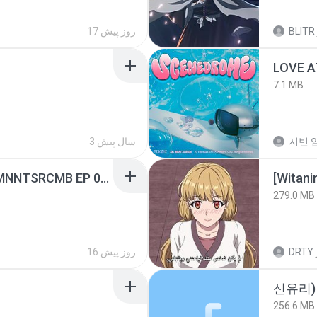
BLITR
17 روز پیش
LOVE 
7.1 MB
지빈 임
3 سال پیش
[Witanime.com] RKNGMNNTSRCMB EP 05 HD.mp4
[Witan
279.0 MB
DRTY
16 روز پیش
신유리) 
256.6 MB