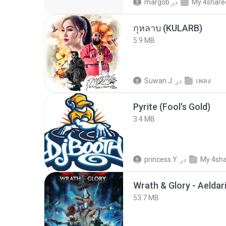
My 4share
در
margob
กุหลาบ (KULARB)
5.9 MB
เพลง
در
Suwan J.
Pyrite (Fool's Gold)
3.4 MB
My 4sh
در
princess Y.
53.7 MB