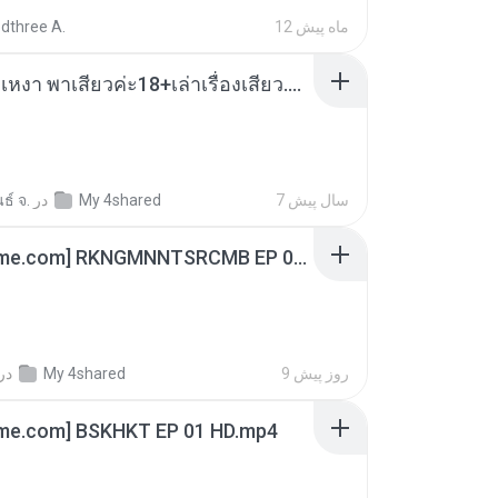
12 ماه پیش
dthree A.
เมียน้อยเหงา พาเสียวค่ะ18+เล่าเรื่องเสียว.mp3
7 سال پیش
My 4shared
در
ธ์ จ.
[Witanime.com] RKNGMNNTSRCMB EP 06 HD.mp4
9 روز پیش
My 4shared
در
ime.com] BSKHKT EP 01 HD.mp4