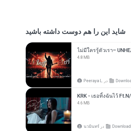
شاید این را هم دوست داشته باشید
4.8 MB
Downlo
در
Peeraya L.
KRK - เธอทิ้งฉันไว้ Ft.N
4.6 MB
Download
در
นวมินทร์