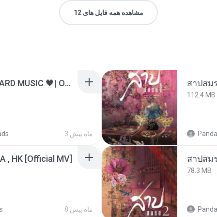
مشاهده همه فایل های 12
ไม่มีใครรู้ตัวเรา– UNHEARD MUSIC 🖤| Official Lyric Video | เพลงสู้ชีวิต
สาปสมร
112.4 MB
Panda
3 ماه پیش
ads
/A , HK [Official MV]
สาปสมร
78.3 MB
Panda
8 ماه پیش
s