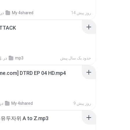
14 روز پیش
My 4shared
در
ATTACK
حدود یک سال پیش
mp3
در
.
ime.com] DTRD EP 04 HD.mp4
9 روز پیش
My 4shared
در
유두자위 A to Z.mp3