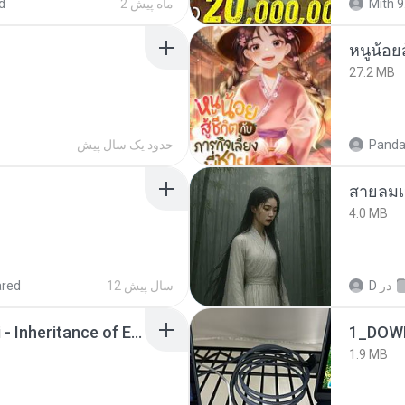
Mith 9
2 ماه پیش
d
หนูน้อยส
27.2 MB
Panda
حدود یک سال پیش
สายลมเ
4.0 MB
در
D
12 سال پیش
ared
Wrath & Glory - Aeldari - Inheritance of Embers.pdf
1_DOW
1.9 MB