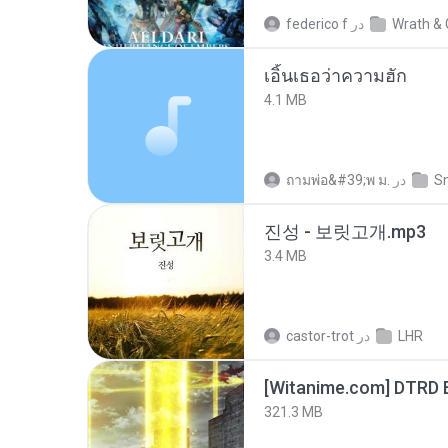
Wrath & 
در
federico f
เอิ้นเธอว่าความฮัก
4.1 MB
S
در
ถามพ่อ&#39;พ ม.
진성 - 보릿고개.mp3
3.4 MB
LHR
در
castor-trot
[Witanime.com] DTRD 
321.3 MB