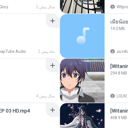
Wtlpro
2 سال پیش
Glory
14.2 MB
อมรพัน
2 ماه پیش
napTube Audio
294.8 MB
LOLKI
4 سال پیش
EP 03 HD.mp4
[Witan
408.9 MB