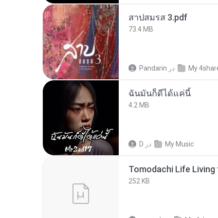
สาปสมรส 3.pdf
73.4 MB
My 4shar
در
Pandarin
ฉันมันก็ดีได้แค่นี้
4.2 MB
My Music
در
D
252 KB