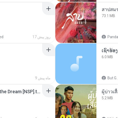
สาปสมร
73.1 MB
Panda
17 روز پیش
ed
6.0 MB
But G.
9 ماه پیش
Tomodachi Life Living the Dream [NSP].torrent
ผู้บ่าวเสื
5.2 MB