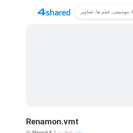
Renamon.vmt
بیشتر...
7 ماه‌ها پیش
Mayerik K.