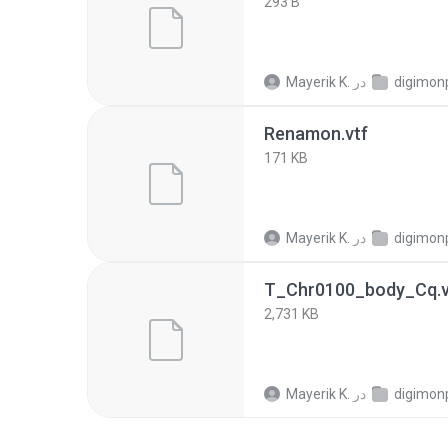
293 B
digimon
در
Mayerik K.
Renamon.vtf
171 KB
digimon
در
Mayerik K.
T_Chr0100_body_Cq.v
2,731 KB
digimon
در
Mayerik K.