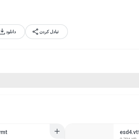
تبادل کردن
دانلود
vmt
esd4.vt