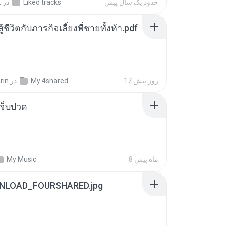
حدود یک سال پیش
Liked tracks
در
.
ู้ชีวิตกับภารกิจเลี้ยงพี่ชายทั้งห้า.pdf
17 روز پیش
My 4shared
در
rin
จ็บปวด
8 ماه پیش
My Music
NLOAD_FOURSHARED.jpg