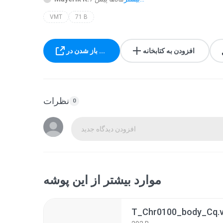
VMT
71 B
افزودن به کتابخانه
باز شدن در ...
نظرات
0
افزودن دیدگاه جدید
موارد بیشتر از این پوشه
T_Chr0100_body_Cq.