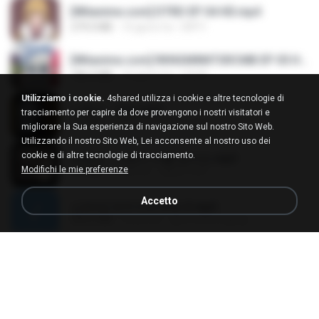
[Witanime.com] DTRD EP 04 HD.mp4
279.0 MB
10 giorni fa
DRTY
[Witanime.com] RKNGMNNTSRCMB EP 05 HD.mp4
186.0 MB
16 giorni fa
LOLKI
Utilizziamo i cookie.
4shared utilizza i cookie e altre tecnologie di
나훈아 - 영영.mp3
tracciamento per capire da dove provengono i nostri visitatori e
3.5 MB
4 anni fa
castor-trot
migliorare la Sua esperienza di navigazione sul nostro Sito Web.
Utilizzando il nostro Sito Web, Lei acconsente al nostro uso dei
cookie e di altre tecnologie di tracciamento.
배금성 - 사랑이 비를 맞아요.mp3
Modifichi le mie preferenze
3.5 MB
4 anni fa
castor-trot
Accetto
신유리) 유두자위 A to Z.mp3
256.6 MB
2 anni fa
좀비고4인커플 좀.
Air Hostess S01 E01.mp4
174.4 MB
3 mesi fa
민호 이.
임영웅 - 어느 60대 노부부이야기.mp3
4.6 MB
4 anni fa
castor-trot