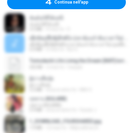
Continua nell'app
ฉันมันก็ดีได้แค่นี้
ฉันมันก็ดีได้แค่นี้
4.2 MB
9 mesi fa
D
ເຊົາຮ້ອງເຖົ້າຊິເອົາທໍ່ໃດ (เซาฮ้องเถ้าสิเอาเท่าใด) ບຸນເກີດ ຫນູຫ່ວງ ft. ໂສພາ ຈຸນທະລາ
ເຊົາຮ້ອງເຖົ້າຊິເອົາທໍ່ໃດ (เซาฮ้องเถ้าสิเอาเท่าใด) ບຸນເກີດ ຫນູຫ່ວງ ft. ໂສພາ ຈຸນທະລາ
6.0 MB
2 mesi fa
But G.
Tomodachi Life Living the Dream [NSP].torrent
252 KB
2 mesi fa
margob
ผู้บ่าวเสื้อปุ๋ย
ผู้บ่าวเสื้อปุ๋ย
5.2 MB
circa un anno fa
Mith 9.
กุหลาบ (KULARB)
กุหลาบ (KULARB)
5.9 MB
circa un anno fa
Suwan J.
1_DOWNLOAD_FOURSHARED.jpg
1.9 MB
12 mesi fa
Wtlprodthree A.