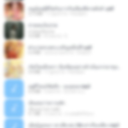
หนูน้อยสู้ชีวิตกับภารกิจเลี้ยงพี่ชายทั้งห้า.pdf
27.2 MB
17 giorni fa
Pandarin
สายลมเจ็บปวด
สายลมเจ็บปวด
4.0 MB
8 mesi fa
D
ฝ่าบาททรงพระเจริญหมื่นปี1.pdf
6.4 MB
circa un anno fa
Orasa K.
เกิดใหม่อีกครา อี๋เหนียงอย่างข้าเป็นภรรยาขุนนาง 1_ST.pdf
4.9 MB
17 giorni fa
Pandarin
อยู่ที่ไหนก็คิดถึง - เมนทอล.mp3
4.2 MB
2 anni fa
มันไม้สาย ม.
เอิ้นเธอว่าความฮัก
เอิ้นเธอว่าความฮัก
4.1 MB
2 mesi fa
ถามพ่อ&#39;พ ม.
เมียน้อยเหงา พาเสียวค่ะ18+เล่าเรื่องเสียว.mp3