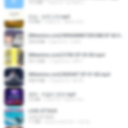
14.2 MB
7 anni fa
อมรพันธ์ จ.
진성 - 보릿고개.mp3
3.4 MB
4 anni fa
castor-trot
[Witanime.com] RKNGMNNTSRCMB EP 06 HD.mp4
294.8 MB
9 giorni fa
LOLKI
[Witanime.com] DTRD EP 03 HD.mp4
321.3 MB
17 giorni fa
DRTY
[Witanime.com] BSKHKT EP 01 HD.mp4
408.9 MB
14 giorni fa
BLITR
영탁 - 막걸리 한잔.mp3
3.2 MB
3 anni fa
castor-trot
LOVE ATTACK
LOVE ATTACK
7.1 MB
circa un anno fa
지빈 임.