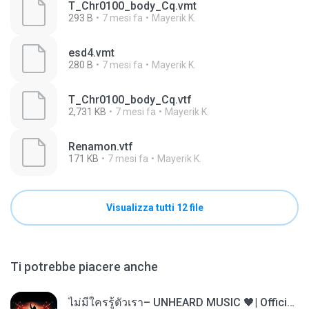
T_Chr0100_body_Cq.vmt
293 B
7 mesi fa
Mayerik K.
esd4.vmt
280 B
7 mesi fa
Mayerik K.
T_Chr0100_body_Cq.vtf
2,731 KB
7 mesi fa
Mayerik K.
Renamon.vtf
171 KB
7 mesi fa
Mayerik K.
Visualizza tutti 12 file
Ti potrebbe piacere anche
ไม่มีใครรู้ตัวเรา– UNHEARD MUSIC 🖤| Official Lyric Video | เพลงสู้ชีวิต