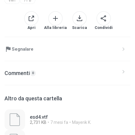
VMT
71 B
Apri
Alla libreria
Scarica
Condividi
Segnalare
Commenti
0
Altro da questa cartella
esd4.vtf
2,731 KB
7 mesi fa
Mayerik K.