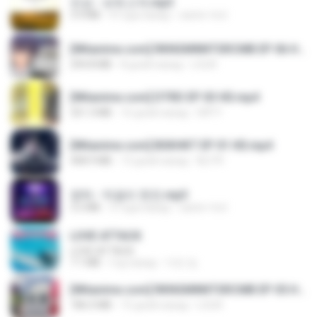
진성 - 보릿고개.mp3
3.4 MB
4 года назад
castor-trot
[Witanime.com] RKNGMNNTSRCMB EP 06 HD.mp4
294.8 MB
8 дней назад
LOLKI
[Witanime.com] DTRD EP 03 HD.mp4
321.3 MB
16 дней назад
DRTY
[Witanime.com] BSKHKT EP 01 HD.mp4
408.9 MB
13 дней назад
BLITR
영탁 - 막걸리 한잔.mp3
3.2 MB
3 года назад
castor-trot
LOVE ATTACK
LOVE ATTACK
7.1 MB
год назад
지빈 임.
[Witanime.com] RKNGMNNTSRCMB EP 05 HD.mp4
186.0 MB
15 дней назад
LOLKI