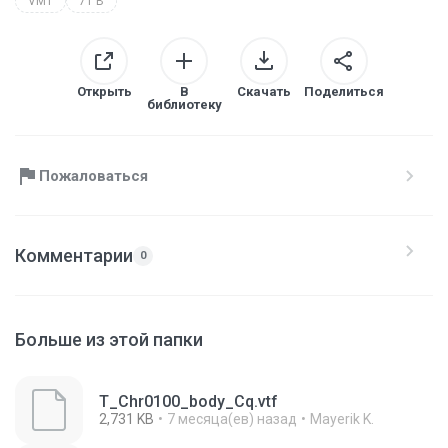
VMT
71 B
Открыть
В
Скачать
Поделиться
библиотеку
Пожаловаться
Комментарии
0
Больше из этой папки
T_Chr0100_body_Cq.vtf
2,731 KB
7 месяца(ев) назад
Mayerik K.