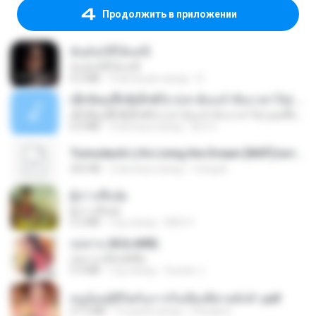
Продолжить в приложении
ฉันมันก็ดีได้แค่นี้
ฉันมันก็ดีได้แค่นี้
4.2 MB
9 месяцев назад
D
ເຊົາຮ້ອງເຖົ້າຊິເອົາທໍ່ໃດ (เซาฮ้องเถ้าสิเอาเท่าใด) ບຸນເກີດ ຫນູຫ່ວງ ft. ໂສພາ ຈຸນທະລາ
ເຊົາຮ້ອງເຖົ້າຊິເອົາທໍ່ໃດ (เซาฮ้องเถ้าสิเอาเท่าใด) ບຸນເກີດ ຫນູຫ່ວງ ft. ໂສພາ ຈຸນທະລາ
6.0 MB
2 месяца назад
But G.
Tomodachi Life Living the Dream [NSP].torrent
252 KB
2 месяца назад
margob
ผู้บ่าวเสื้อปุ๋ย
ผู้บ่าวเสื้อปุ๋ย
5.2 MB
год назад
Mith 9.
กุหลาบ (KULARB)
กุหลาบ (KULARB)
5.9 MB
год назад
Suwan J.
หนูน้อยสู้ชีวิตกับภารกิจเลี้ยงพี่ชายทั้งห้า.pdf
27.2 MB
16 дней назад
Pandarin