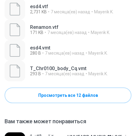
esd4.vtf
2,731 KB
7 месяца(ев) назад
Mayerik K.
Renamon.vtf
171 KB
7 месяца(ев) назад
Mayerik K.
esd4.vmt
280 B
7 месяца(ев) назад
Mayerik K.
T_Chr0100_body_Cq.vmt
293 B
7 месяца(ев) назад
Mayerik K.
Просмотреть все 12 файлов
Вам также может понравиться