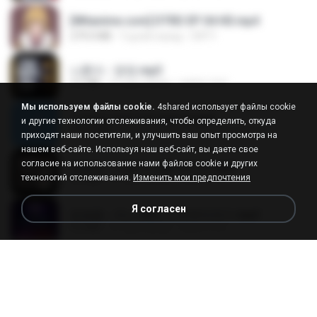
[Witanime.com] DTRD EP 04 HD.mp4
279.0 MB
9 дней назад
DRTY
나훈아 - 영영.mp3
3.5 MB
4 года назад
castor-trot
Мы используем файлы cookie.
4shared использует файлы cookie
신유리) 유두자위 A to Z.mp3
и другие технологии отслеживания, чтобы определить, откуда
256.6 MB
2 года назад
좀비고4인커플 좀.
приходят наши посетители, и улучшить ваш опыт просмотра на
нашем веб-сайте. Используя наш веб-сайт, вы даете свое
согласие на использование нами файлов cookie и других
배금성 - 사랑이 비를 맞아요.mp3
технологий отслеживания.
Изменить мои предпочтения
3.5 MB
4 года назад
castor-trot
Я согласен
임영웅 - 어느 60대 노부부이야기.mp3
4.6 MB
4 года назад
castor-trot
Air Hostess S01 E01.mp4
174.4 MB
3 месяца назад
민호 이.
진성 - 천년을 빌려준다면.mp3