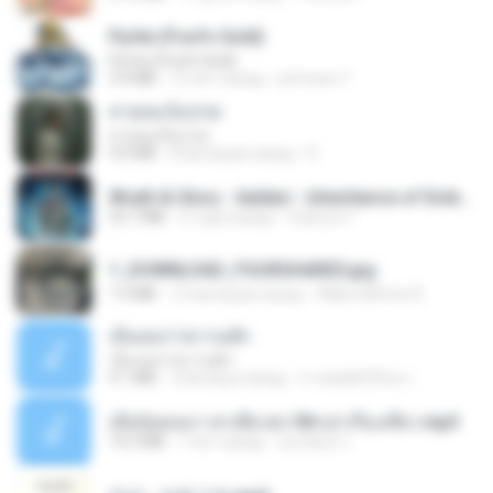
Pyrite (Fool's Gold)
Pyrite (Fool's Gold)
3.4 MB
12 лет назад
princess Y.
สายลมเจ็บปวด
สายลมเจ็บปวด
4.0 MB
8 месяцев назад
D
Wrath & Glory - Aeldari - Inheritance of Embers.pdf
53.7 MB
2 года назад
federico f
1_DOWNLOAD_FOURSHARED.jpg
1.9 MB
12 месяцев назад
Wtlprodthree A.
เอิ้นเธอว่าความฮัก
เอิ้นเธอว่าความฮัก
4.1 MB
2 месяца назад
ถามพ่อ&#39;พ ม.
เมียน้อยเหงา พาเสียวค่ะ18+เล่าเรื่องเสียว.mp3
14.2 MB
7 лет назад
อมรพันธ์ จ.