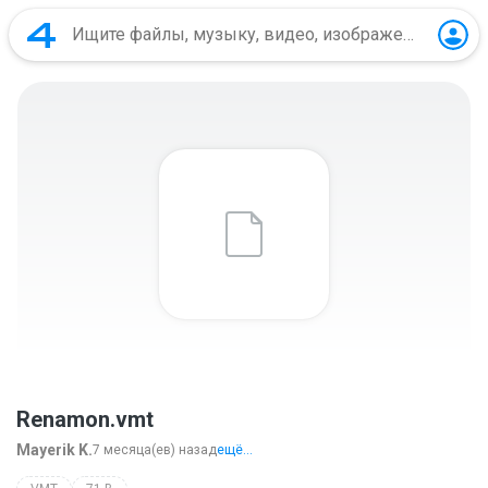
Renamon.vmt
Mayerik K.
7 месяца(ев) назад
ещё...