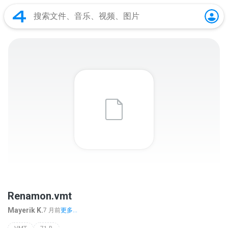
Renamon.vmt
Mayerik K.
7 月前
更多...