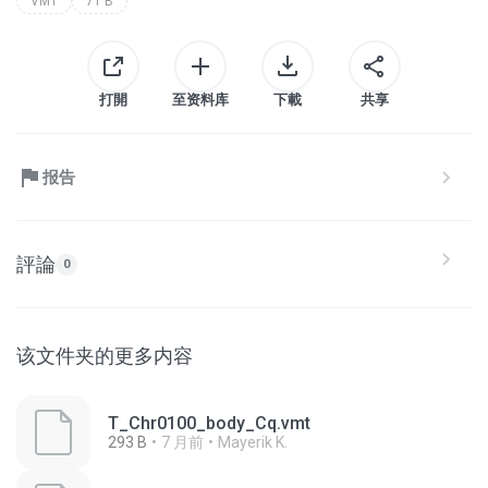
VMT
71 B
打開
至资料库
下載
共享
报告
評論
0
该文件夹的更多内容
T_Chr0100_body_Cq.vmt
293 B
7 月前
Mayerik K.