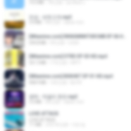
14.2 MB
7年之前
อมรพันธ์ จ.
진성 - 보릿고개.mp3
3.4 MB
4年之前
castor-trot
[Witanime.com] RKNGMNNTSRCMB EP 06 HD.mp4
294.8 MB
9天之前
LOLKI
[Witanime.com] DTRD EP 03 HD.mp4
321.3 MB
17天之前
DRTY
[Witanime.com] BSKHKT EP 01 HD.mp4
408.9 MB
14天之前
BLITR
영탁 - 막걸리 한잔.mp3
3.2 MB
3年之前
castor-trot
LOVE ATTACK
LOVE ATTACK
7.1 MB
大约1年之前
지빈 임.