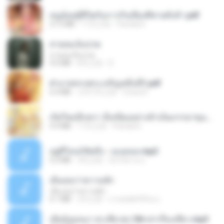
หนูน้อยสู้ชีวิตกับภารกิจเลี้ยงพี่ชายทั้งห้า.pdf
27.2 MB
17天之前
Pandarin
สายลมเจ็บปวด
สายลมเจ็บปวด
4.0 MB
8月之前
D
ฝ่าบาททรงพระเจริญหมื่นปี1.pdf
6.4 MB
大约1年之前
Orasa K.
เกิดใหม่อีกครา อี๋เหนียงอย่างข้าเป็นภรรยาขุนนาง 1_ST.pdf
4.9 MB
17天之前
Pandarin
อยู่ที่ไหนก็คิดถึง - เมนทอล.mp3
4.2 MB
2年之前
มันไม้สาย ม.
เอิ้นเธอว่าความฮัก
เอิ้นเธอว่าความฮัก
4.1 MB
2月之前
ถามพ่อ&#39;พ ม.
เมียน้อยเหงา พาเสียวค่ะ18+เล่าเรื่องเสียว.mp3