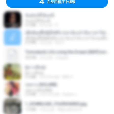
在应用程序中继续
ฉันมันก็ดีได้แค่นี้
ฉันมันก็ดีได้แค่นี้
4.2 MB
9月之前
D
ເຊົາຮ້ອງເຖົ້າຊິເອົາທໍ່ໃດ (เซาฮ้องเถ้าสิเอาเท่าใด) ບຸນເກີດ ຫນູຫ່ວງ ft. ໂສພາ ຈຸນທະລາ
ເຊົາຮ້ອງເຖົ້າຊິເອົາທໍ່ໃດ (เซาฮ้องเถ้าสิเอาเท่าใด) ບຸນເກີດ ຫນູຫ່ວງ ft. ໂສພາ ຈຸນທະລາ
6.0 MB
2月之前
But G.
Tomodachi Life Living the Dream [NSP].torrent
252 KB
2月之前
margob
ผู้บ่าวเสื้อปุ๋ย
ผู้บ่าวเสื้อปุ๋ย
5.2 MB
大约1年之前
Mith 9.
กุหลาบ (KULARB)
กุหลาบ (KULARB)
5.9 MB
大约1年之前
Suwan J.
1_DOWNLOAD_FOURSHARED.jpg
1.9 MB
12月之前
Wtlprodthree A.