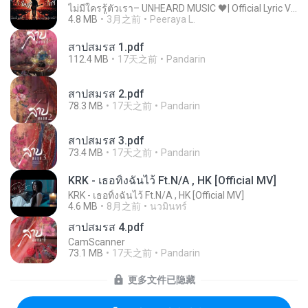
ไม่มีใครรู้ตัวเรา– UNHEARD MUSIC 🖤| Official Lyric Video | เพลงสู้ชีวิต
4.8 MB
3月之前
Peeraya L.
สาปสมรส 1.pdf
112.4 MB
17天之前
Pandarin
สาปสมรส 2.pdf
78.3 MB
17天之前
Pandarin
สาปสมรส 3.pdf
73.4 MB
17天之前
Pandarin
KRK - เธอทิ้งฉันไว้ Ft.N/A , HK [Official MV]
KRK - เธอทิ้งฉันไว้ Ft.N/A , HK [Official MV]
4.6 MB
8月之前
นวมินทร์
สาปสมรส 4.pdf
CamScanner
73.1 MB
17天之前
Pandarin
更多文件已隐藏