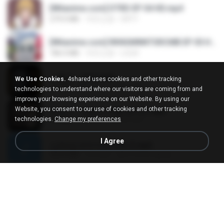
[Witanime.com] DTRD EP 04 HD.mp4
279.0 MB
10天之前
DRTY
[Witanime.com] RKNGMNNTSRCMB EP 05 HD.mp4
186.0 MB
16天之前
LOLKI
나훈아 - 영영.mp3
We Use Cookies.
4shared uses cookies and other tracking
3.5 MB
4年之前
castor-trot
technologies to understand where our visitors are coming from and
improve your browsing experience on our Website. By using our
Website, you consent to our use of cookies and other tracking
배금성 - 사랑이 비를 맞아요.mp3
technologies.
Change my preferences
3.5 MB
4年之前
castor-trot
I Agree
신유리) 유두자위 A to Z.mp3
256.6 MB
2年之前
좀비고4인커플 좀.
Air Hostess S01 E01.mp4
174.4 MB
3月之前
민호 이.
임영웅 - 어느 60대 노부부이야기.mp3
4.6 MB
4年之前
castor-trot