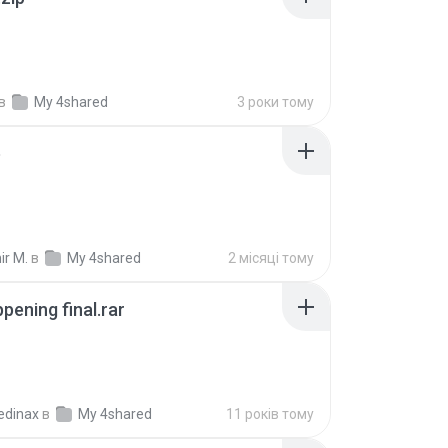
в
My 4shared
3 роки тому
p
ir M.
в
My 4shared
2 місяці тому
pening final.rar
edinax
в
My 4shared
11 років тому