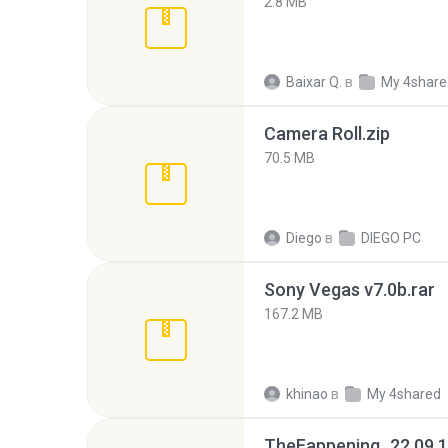
2.8 MB
Baixar Q.
в
My 4share
Camera Roll.zip
70.5 MB
Diego
в
DIEGO PC
Sony Vegas v7.0b.rar
167.2 MB
khinao
в
My 4shared
TheFappening_22.09.1