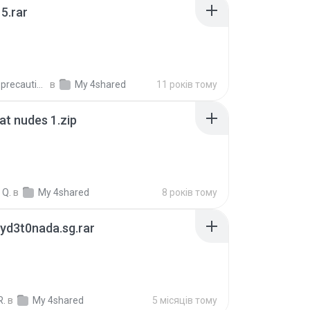
5.rar
extra_precautions
в
My 4shared
11 років тому
t nudes 1.zip
 Q.
в
My 4shared
8 років тому
yd3t0nada.sg.rar
R.
в
My 4shared
5 місяців тому