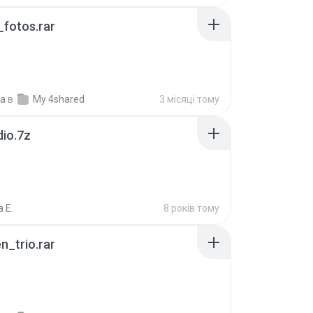
fotos.rar
a
в
My 4shared
3 місяці тому
dio.7z
 E.
8 років тому
n_trio.rar