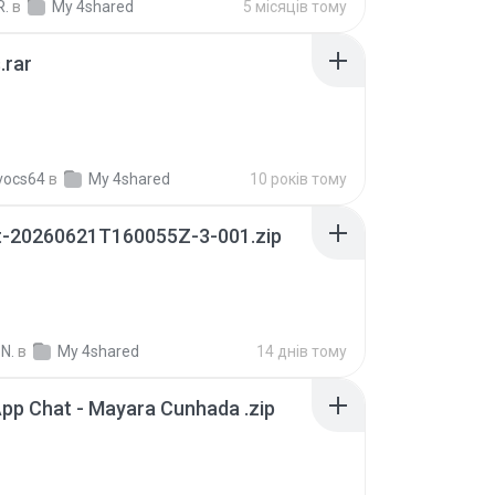
R.
в
My 4shared
5 місяців тому
.rar
vocs64
в
My 4shared
10 років тому
t-20260621T160055Z-3-001.zip
N.
в
My 4shared
14 днів тому
pp Chat - Mayara Cunhada .zip