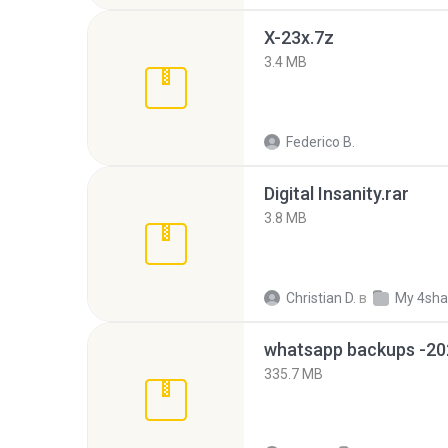
X-23x.7z
3.4 MB
Federico B.
Digital Insanity.rar
3.8 MB
Christian D.
в
My 4sha
335.7 MB