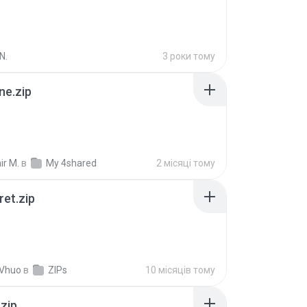
N.
3 роки тому
ne.zip
ir M.
в
My 4shared
2 місяці тому
ret.zip
 Vhuo
в
ZIPs
10 місяців тому
.zip