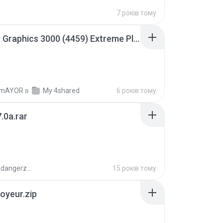
7 років тому
Intel HD Graphics 3000 (4459) Extreme Plus 2.0.zip
TmAYOR
в
My 4shared
6 років тому
.0a.rar
boyisadangerzone
15 років тому
oyeur.zip