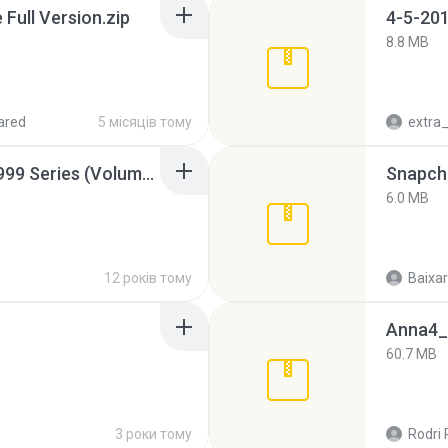
ull Version.zip
4-5-201
8.8 MB
ared
5 місяців тому
Junior Miss Pageant 1999 Series (Volume I Part I NC 6).7z
Snapcha
6.0 MB
12 років тому
Baixar
Anna4_
60.7 MB
3 роки тому
Rodri 