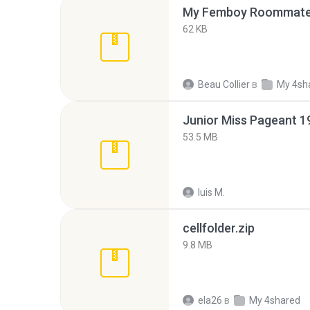
My Femboy Roommate F
62 KB
Beau Collier
в
My 4sh
53.5 MB
luis M.
cellfolder.zip
9.8 MB
ela26
в
My 4shared