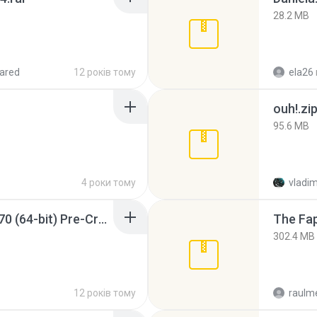
28.2 MB
ared
12 років тому
ela26
ouh!.zi
95.6 MB
4 роки тому
vladim
Sony Vegas Pro 12.0.770 (64-bit) Pre-Cracked.zip
The Fap
302.4 MB
12 років тому
raulm