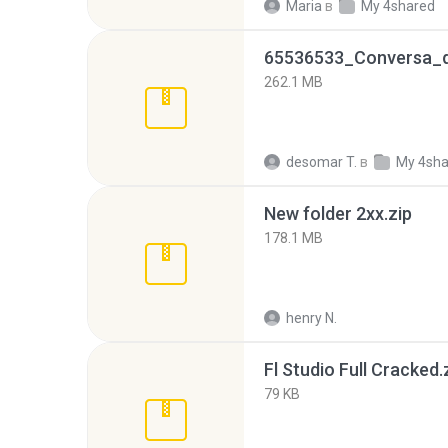
Maria
в
My 4shared
262.1 MB
desomar T.
в
My 4sha
New folder 2xx.zip
178.1 MB
henry N.
Fl Studio Full Cracked.
79 KB