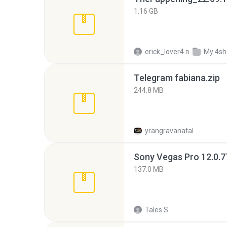
1.16 GB
erick_lover4
в
My 4sh
Telegram fabiana.zip
244.8 MB
yrangravanatal
137.0 MB
Tales S.