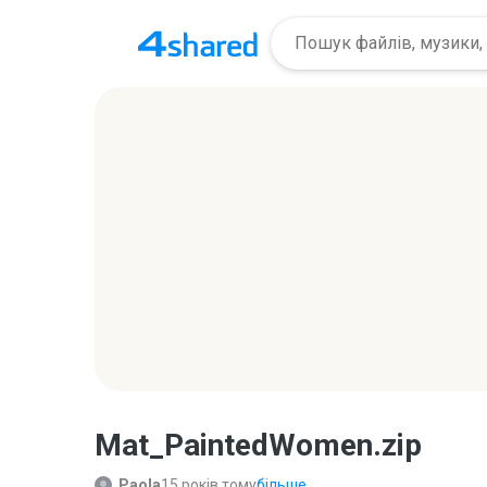
Mat_PaintedWomen.zip
Paola
15 років тому
більше...