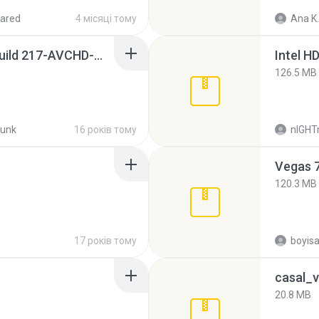
ared
4 місяці тому
Ana K.
Sony Vegas Pro 8.0b Build 217-AVCHD-MPG-AC3 FIXED.7z
126.5 MB
unk
16 років тому
nIGH
Vegas 7
120.3 MB
17 років тому
casal_v
20.8 MB