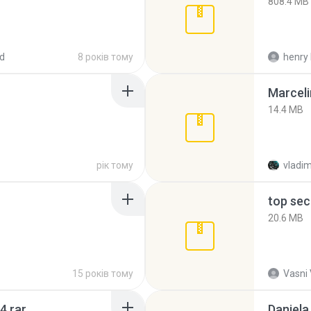
808.4 MB
d
8 років тому
henry 
Marceli
14.4 MB
рік тому
vladim
top sec
20.6 MB
15 років тому
Vasni
4.rar
Daniela