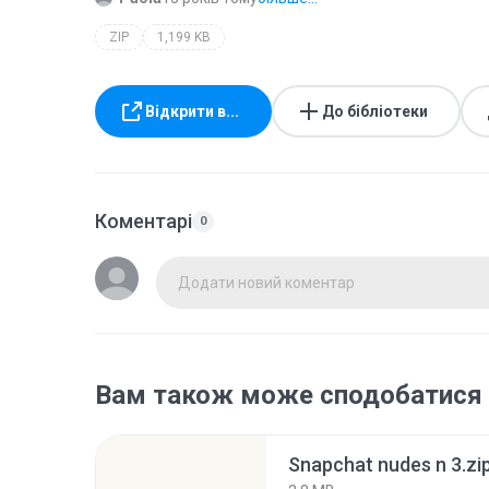
ZIP
1,199 KB
Відкрити в...
До бібліотеки
Коментарі
0
Додати новий коментар
Вам також може сподобатися
Snapchat nudes n 3.zi