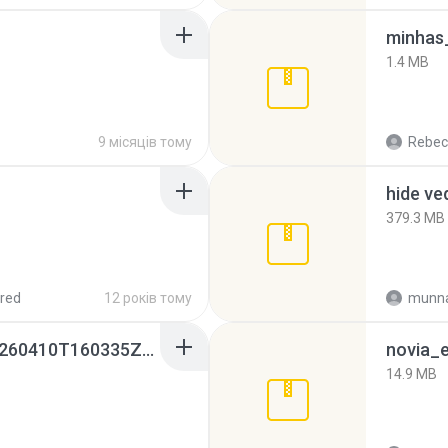
minhas_
1.4 MB
9 місяців тому
Rebec
hide ve
379.3 MB
red
12 років тому
munna
whatsapp backups -20260410T160335Z-3-001.zip
novia_e
14.9 MB