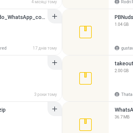
4 місяці тому
Rodri 
65536533_Conversa_do_WhatsApp_com_Meu_Esposo.zip
PBNuds
1.04 GB
red
17 днів тому
gusta
takeou
2.00 GB
3 роки тому
Thata 
zip
WhatsA
36.7 MB