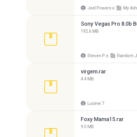
Joel Powers
в
My 4sh
192.6 MB
Steven P.
в
Random J
virgem.rar
4.4 MB
Lucinei 7.
Foxy Mama15.rar
9.5 MB