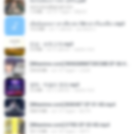
ฉันไม่ต้องการพร สุจิรัน.pdf
tanmobza@gmail.com
1.4 MB
vor 27 Tagen
Mob K.
เมียน้อยเหงา พาเสียวค่ะ18+เล่าเรื่องเสียว.mp3
14.2 MB
vor 7 Jahren
อมรพันธ์ จ.
진성 - 보릿고개.mp3
3.4 MB
vor 4 Jahren
castor-trot
[Witanime.com] RKNGMNNTSRCMB EP 06 HD.mp4
294.8 MB
vor 10 Tagen
LOLKI
영탁 - 막걸리 한잔.mp3
3.2 MB
vor 3 Jahren
castor-trot
[Witanime.com] BSKHKT EP 01 HD.mp4
408.9 MB
vor 15 Tagen
BLITR
[Witanime.com] DTRD EP 03 HD.mp4
321.3 MB
vor 18 Tagen
DRTY