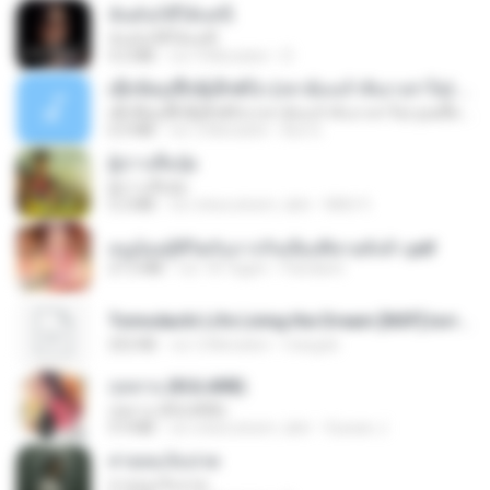
ฉันมันก็ดีได้แค่นี้
ฉันมันก็ดีได้แค่นี้
4.2 MB
vor 9 Monaten
D
ເຊົາຮ້ອງເຖົ້າຊິເອົາທໍ່ໃດ (เซาฮ้องเถ้าสิเอาเท่าใด) ບຸນເກີດ ຫນູຫ່ວງ ft. ໂສພາ ຈຸນທະລາ
ເຊົາຮ້ອງເຖົ້າຊິເອົາທໍ່ໃດ (เซาฮ้องเถ้าสิเอาเท่าใด) ບຸນເກີດ ຫນູຫ່ວງ ft. ໂສພາ ຈຸນທະລາ
6.0 MB
vor 2 Monaten
But G.
ผู้บ่าวเสื้อปุ๋ย
ผู้บ่าวเสื้อปุ๋ย
5.2 MB
vor etwa einem Jahr
Mith 9.
หนูน้อยสู้ชีวิตกับภารกิจเลี้ยงพี่ชายทั้งห้า.pdf
27.2 MB
vor 18 Tagen
Pandarin
Tomodachi Life Living the Dream [NSP].torrent
252 KB
vor 2 Monaten
margob
กุหลาบ (KULARB)
กุหลาบ (KULARB)
5.9 MB
vor etwa einem Jahr
Suwan J.
สายลมเจ็บปวด
สายลมเจ็บปวด