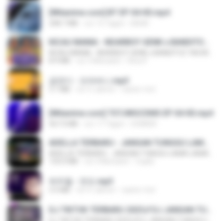
[Witanime.com] BT EP 04 HD.mp4
248.7 MB
vor 15 Tagen
BAXK
KICAU MANIA - NDARBOY GENK x BANDITOZ YAOW 86 (OFFICIAL LYRIC VIDEO) GAS POL NDANGAK
KICAU MANIA - NDARBOY GENK x BANDITOZ YAOW 86 (OFFICIAL LYRIC VIDEO) GAS POL NDANGAK
8.9 MB
vor 3 Monaten
Rina P.
금잔디 - 오라버니.mp3
3.1 MB
vor 4 Jahren
castor-trot
[Witanime.com] TSTJWGCDMS EP 04 HD.mp4
567.0 MB
vor 17 Tagen
DOMISR
ADELLA TERBARU - JANGAN TUNGGU LAMA LAMA - GELAS RETAK - OM ADELLA FULL ALBUM TERBARU 2026
ADELLA TERBARU - JANGAN TUNGGU LAMA LAMA - GELAS RETAK - OM ADELLA FULL ALBUM TERBARU 2026
133.0 MB
vor 4 Monaten
Cuplis
박우철 - 연모.mp3
3.5 MB
vor 4 Jahren
castor-trot
DJ TIKTOK TERBARU 2025🎵DJ JANGAN TUNGGU LAMA LAMA NANTI LAMA LAMA 🎵DJ SEDIA AKU SEBELUM HUJAN
DJ TIKTOK TERBARU 2025🎵DJ JANGAN TUNGGU LAMA LAMA NANTI LAMA LAMA 🎵DJ SEDIA AKU SEBELUM HUJAN