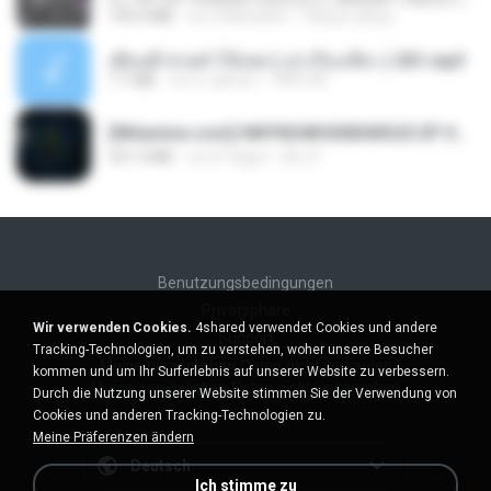
199.4 MB
vor 6 Monaten
Yahya Lahiya
เพื่อนพี่ ช่วยทำให้เสด ( เล่าเรื่องเสียว ) 201.mp3
7.1 MB
vor 6 Jahren
TNP2 M.
[Witanime.com] HMYNGWHSNIDMS2S EP 05 HD.mp4
251.4 MB
vor 8 Tagen
KILJY
Benutzungsbedingungen
Privatsphäre
Wir verwenden Cookies.
4shared verwendet Cookies und andere
Support
Tracking-Technologien, um zu verstehen, woher unsere Besucher
Meine persönlichen Daten nicht verkaufen
kommen und um Ihr Surferlebnis auf unserer Website zu verbessern.
Meine persönlichen Daten nicht weitergeben
Durch die Nutzung unserer Website stimmen Sie der Verwendung von
Cookies und anderen Tracking-Technologien zu.
Meine Präferenzen ändern
Deutsch
Ich stimme zu