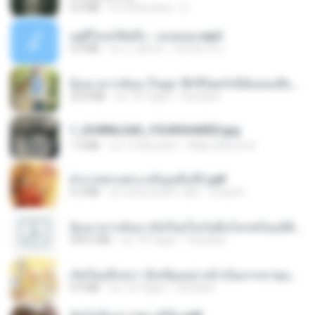
4.0 MB
vor 8 Monaten
D
อยู่ที่ไหนก็คิดถึง - เมนทอล.mp3
4.2 MB
vor 2 Jahren
มันไม้สาย ม.
ย้อนเวลากลับมาในยุค 70 ชีวิตครั้งนี้ฉันขอเลือกเอง จบ.pdf
32.8 MB
vor 18 Tagen
Pandarin
1_DOWNLOAD_FOURSHARED.jpg
1.9 MB
vor 12 Monaten
Wtlprodthree A.
ฝ่าบาททรงพระเจริญหมื่นปี1.pdf
6.4 MB
vor etwa einem Jahr
Orasa K.
ย้อนเวลากลับมาเกิดใหม่ในวันสิ้นโลกพร้อมมิติส่วนตัว 1-443 [จบ] - 揍趴长颈鹿.pdf
499.6 MB
vor 18 Tagen
Pandarin
เกิดใหม่อีกครา อี๋เหนียงอย่างข้าเป็นภรรยาขุนนาง 1_ST.pdf
4.9 MB
vor 18 Tagen
Pandarin