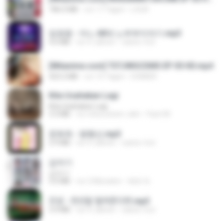
186.0 MB
vor 17 Tagen
LOLKI
임영웅 - 어느 60대 노부부이야기.mp3
4.6 MB
vor 4 Jahren
castor-trot
[Witanime.com] TSTJWGCDMS EP 05 HD.mp4
423.2 MB
vor 10 Tagen
DOMISR
Kita Usahakan Lagi
Kita Usahakan Lagi
3.3 MB
vor etwa einem Jahr
Fazri M.
문희옥 - 평행선.mp3
2.9 MB
vor 4 Jahren
castor-trot
갑자기
갑자기
3.0 MB
vor 2 Monaten
복희 박.
진성 - 천년을 빌려준다면.mp3
3.4 MB
vor 4 Jahren
castor-trot