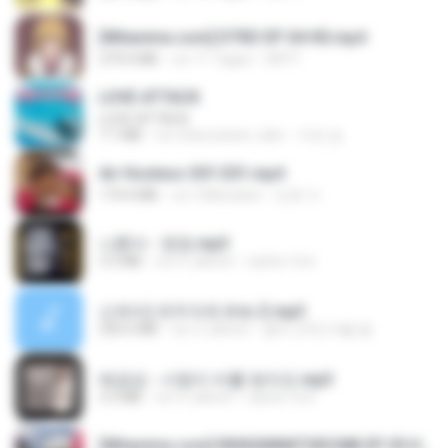
[Witanime.com] DTRD EP 04 HD.mp4
279.0 MB
vor 11 Tagen
DRTY
LOVE ATTACK
LOVE ATTACK
7.1 MB
vor etwa einem Jahr
지빈 임.
Air Hostess S01 E01.mp4
174.4 MB
vor 3 Monaten
민호 이.
나훈아 - 영영.mp3
3.5 MB
vor 4 Jahren
castor-trot
신유리) 유두자위 A to Z.mp3
256.6 MB
vor 2 Jahren
좀비고4인커플 좀.
배금성 - 사랑이 비를 맞아요.mp3
3.5 MB
vor 4 Jahren
castor-trot
[Witanime.com] RKNGMNNTSRCMB EP 05 HD.mp4