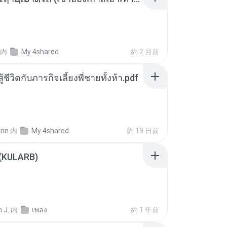
内
My 4shared
約 2 月前
ู้ชีวิตกับภารกิจเลี้ยงพี่ชายทั้งห้า.pdf
rin
内
My 4shared
約 19 日前
 (KULARB)
 J.
内
เพลง
約 1 年前