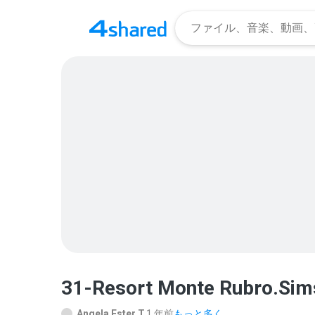
31-Resort Monte Rubro.Si
Angela Ester T.
1 年前
もっと多く...