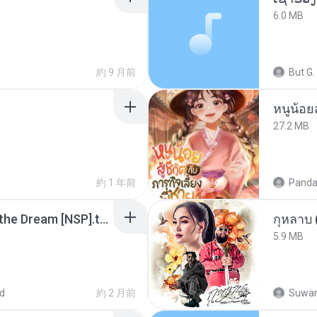
6.0 MB
約 9 月前
But G.
หนูน้อยส
27.2 MB
約 1 年前
Panda
Tomodachi Life Living the Dream [NSP].torrent
กุหลาบ
5.9 MB
d
約 2 月前
Suwan