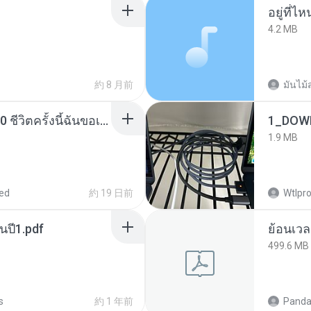
อยู่ที่ไ
4.2 MB
約 8 月前
มันไม้
ย้อนเวลากลับมาในยุค 70 ชีวิตครั้งนี้ฉันขอเลือกเอง จบ.pdf
1_DOW
1.9 MB
ed
約 19 日前
Wtlpro
นปี1.pdf
499.6 MB
s
約 1 年前
Panda