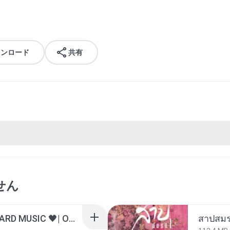
ウンロード
共有
せん
ไม่มีใครรู้ตัวเรา– UNHEARD MUSIC 🖤| Official Lyric Video | เพลงสู้ชีวิต
สาปสมร