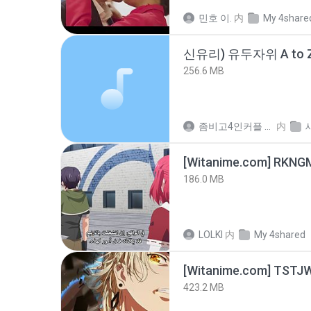
민호 이.
内
My 4share
신유리) 유두자위 A to Z
256.6 MB
좀비고4인커플 좀.
内
186.0 MB
LOLKI
内
My 4shared
423.2 MB