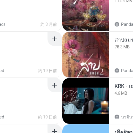
112.4 MB
ads
約 3 月前
Panda
สาปสมร
78.3 MB
ed
約 19 日前
Panda
KRK - เธ
4.6 MB
ed
約 19 日前
นวมิน