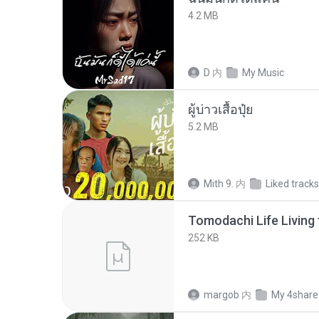
4.2 MB
D
内
My Music
ผู้บ่าวเสื้อปุ๋ย
5.2 MB
Mith 9.
内
Liked tracks
252 KB
margob
内
My 4share