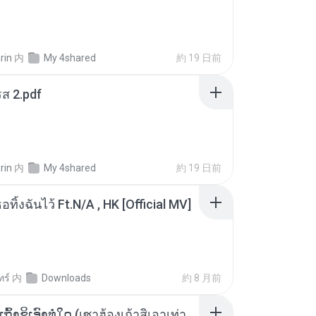
rin
内
My 4shared
約 19 日前
ส 2.pdf
rin
内
My 4shared
約 19 日前
อทิ้งฉันไว้ Ft.N/A , HK [Official MV]
ทร์
内
Downloads
約 8 月前
ເຊົາຮ້ອງເຖົ້າຊິເອົາທໍ່ໃດ (เซาฮ้องเถ้าสิเอาเท่าใด) ບຸນເກີດ ຫນູຫ່ວງ ft. ໂສພາ ຈຸນທະລາ