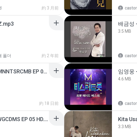
d
約 3 月前
castor
.mp3
배금성 
3.5 MB
새 폴더
約 2 年前
castor
[Witanime.com] RKNGMNNTSRCMB EP 05 HD.mp4
임영웅 
4.6 MB
約 18 日前
castor
[Witanime.com] TSTJWGCDMS EP 05 HD.mp4
Kita Us
3.3 MB