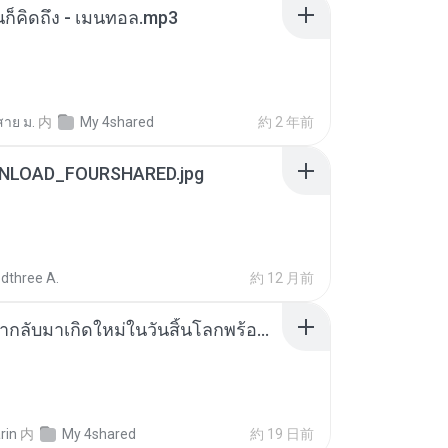
หนก็คิดถึง - เมนทอล.mp3
สาย ม.
内
My 4shared
約 2 年前
NLOAD_FOURSHARED.jpg
dthree A.
約 12 月前
ย้อนเวลากลับมาเกิดใหม่ในวันสิ้นโลกพร้อมมิติส่วนตัว 1-443 [จบ] - 揍趴长颈鹿.pdf
rin
内
My 4shared
約 19 日前