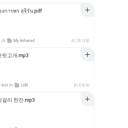
องการพร สุจิรัน.pdf
.
内
My 4shared
約 28 日前
 보릿고개.mp3
-trot
内
LHR
約 4 年前
막걸리 한잔.mp3