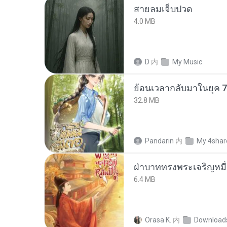
สายลมเจ็บปวด
4.0 MB
D
内
My Music
32.8 MB
Pandarin
内
My 4shar
ฝ่าบาททรงพระเจริญหมื่
6.4 MB
Orasa K.
内
Download