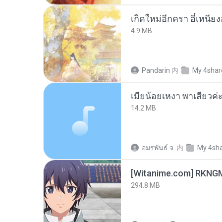
4.9 MB
Pandarin
内
My 4shar
14.2 MB
อมรพันธ์ จ.
内
My 4sh
294.8 MB