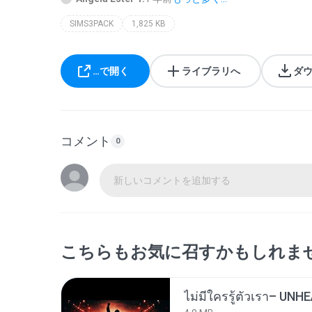
SIMS3PACK
1,825 KB
…で開く
ライブラリへ
ダ
コメント
0
新しいコメントを追加する
こちらもお気に召すかもしれま