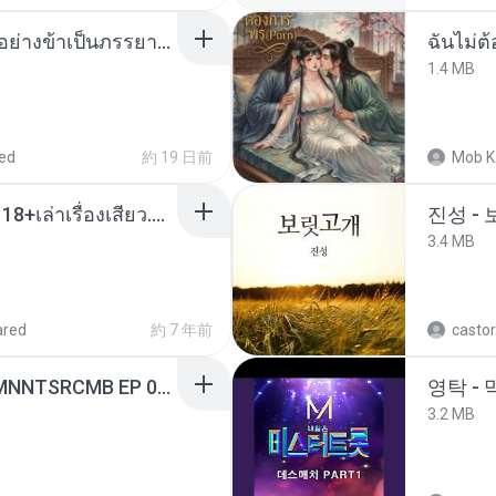
เกิดใหม่อีกครา อี๋เหนียงอย่างข้าเป็นภรรยาขุนนาง 1_ST.pdf
ฉันไม่ต้
1.4 MB
ed
約 19 日前
Mob K
เมียน้อยเหงา พาเสียวค่ะ18+เล่าเรื่องเสียว.mp3
진성 -
3.4 MB
ared
約 7 年前
castor
[Witanime.com] RKNGMNNTSRCMB EP 06 HD.mp4
영탁 - 
3.2 MB