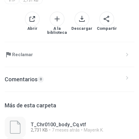
VTF
2,731 KB
Abrir
A la
Descargar
Compartir
biblioteca
Reclamar
Comentarios
0
Más de esta carpeta
T_Chr0100_body_Cq.vtf
2,731 KB
7 meses atrás
Mayerik K.