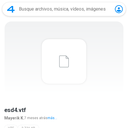
esd4.vtf
Mayerik K.
7 meses atrás
más...