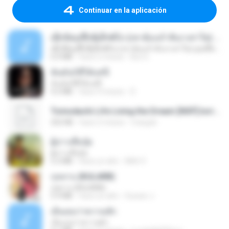
Continuar en la aplicación
ເຊົາຮ້ອງເຖົ້າຊິເອົາທໍ່ໃດ (เซาฮ้องเถ้าสิเอาเท่าใด) ບຸນເກີດ ຫນູຫ່ວງ ft. ໂສພາ ຈຸນທະລາ
ເຊົາຮ້ອງເຖົ້າຊິເອົາທໍ່ໃດ (เซาฮ้องเถ้าสิเอาเท่าใด) ບຸນເກີດ ຫນູຫ່ວງ ft. ໂສພາ ຈຸນທະລາ
6.0 MB
hace 2 meses
But G.
ฉันมันก็ดีได้แค่นี้
ฉันมันก็ดีได้แค่นี้
4.2 MB
hace 9 meses
D
Tomodachi Life Living the Dream [NSP].torrent
252 KB
hace 2 meses
margob
ผู้บ่าวเสื้อปุ๋ย
ผู้บ่าวเสื้อปุ๋ย
5.2 MB
hace un año
Mith 9.
กุหลาบ (KULARB)
กุหลาบ (KULARB)
5.9 MB
hace un año
Suwan J.
เอิ้นเธอว่าความฮัก
เอิ้นเธอว่าความฮัก