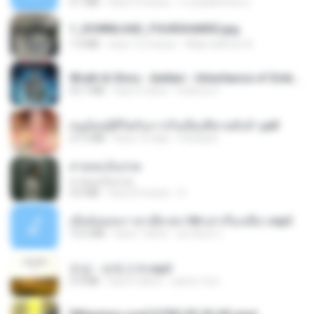
4.1 MB
hace 2 meses
ถามพ่อ&#39;พ ม.
1_DOWNLOAD_FOURSHARED.jpg
1.9 MB
hace 12 meses
Wtlprodthree A.
Wrath & Glory - Aeldari - Inheritance of Embers.pdf
53.7 MB
hace 2 años
federico f
หนูน้อยสู้ชีวิตกับภารกิจเลี้ยงพี่ชายทั้งห้า.pdf
27.2 MB
hace 16 días
Pandarin
สายลมเจ็บปวด
สายลมเจ็บปวด
4.0 MB
hace 8 meses
D
เมียน้อยเหงา พาเสียวค่ะ18+เล่าเรื่องเสียว.mp3
14.2 MB
hace 7 años
อมรพันธ์ จ.
진성 - 보릿고개.mp3
3.4 MB
hace 4 años
castor-trot