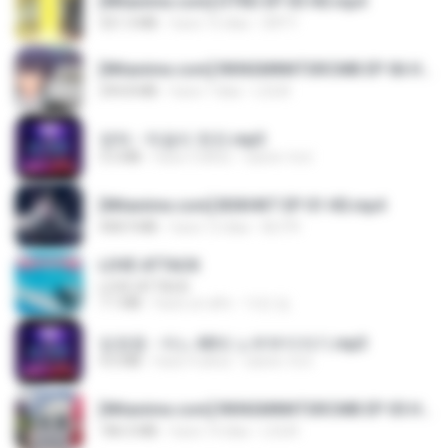
[Witanime.com] DTRD EP 03 HD.mp4
321.3 MB
hace 15 días
DRTY
[Witanime.com] RKNGMNNTSRCMB EP 06 HD.mp4
294.8 MB
hace 7 días
LOLKI
영탁 - 막걸리 한잔.mp3
3.2 MB
hace 3 años
castor-trot
[Witanime.com] BSKHKT EP 01 HD.mp4
408.9 MB
hace 12 días
BLITR
LOVE ATTACK
LOVE ATTACK
7.1 MB
hace un año
지빈 임.
임영웅 - 어느 60대 노부부이야기.mp3
4.6 MB
hace 4 años
castor-trot
[Witanime.com] RKNGMNNTSRCMB EP 05 HD.mp4
186.0 MB
hace 14 días
LOLKI