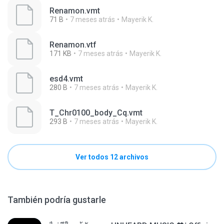
Renamon.vmt
71 B
7 meses atrás
Mayerik K.
Renamon.vtf
171 KB
7 meses atrás
Mayerik K.
esd4.vmt
280 B
7 meses atrás
Mayerik K.
T_Chr0100_body_Cq.vmt
293 B
7 meses atrás
Mayerik K.
Ver todos 12 archivos
También podría gustarle