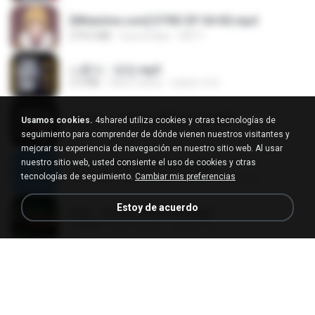
[Witanime.com] DTRD EP 04 HD.mp4
279.0 MB
hace 8 días
DRTY
나훈아 - 영영.mp3
3.5 MB
hace 4 años
castor-trot
배금성 - 사랑이 비를 맞아요.mp3
Usamos cookies.
4shared utiliza cookies y otras tecnologías de
3.5 MB
hace 4 años
castor-trot
seguimiento para comprender de dónde vienen nuestros visitantes y
mejorar su experiencia de navegación en nuestro sitio web. Al usar
nuestro sitio web, usted consiente el uso de cookies y otras
신유리) 유두자위 A to Z.mp3
tecnologías de seguimiento.
Cambiar mis preferencias
256.6 MB
hace 2 años
좀비고4인커플 좀.
Estoy de acuerdo
진성 - 천년을 빌려준다면.mp3
3.4 MB
hace 4 años
castor-trot
Kita Usahakan Lagi
Kita Usahakan Lagi
3.3 MB
hace un año
Fazri M.
DJ TIKTOK TERBARU 2025🎵DJ JANGAN TUNGGU LAMA LAMA NANTI LAMA LAMA 🎵DJ SEDIA AKU SEBELUM HUJAN