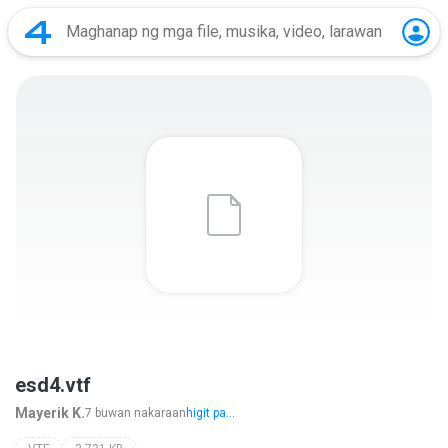
esd4.vtf
Mayerik K.
7 buwan nakaraan
higit pa...