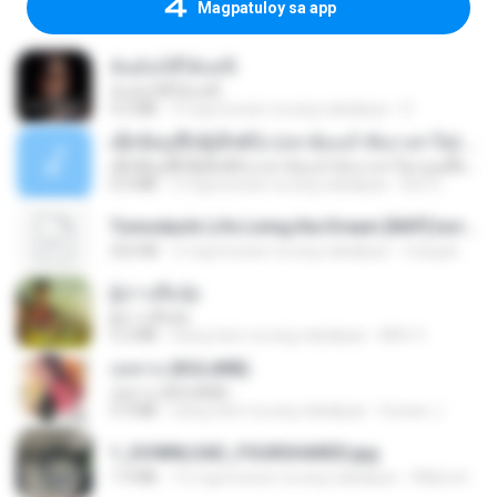
Magpatuloy sa app
ฉันมันก็ดีได้แค่นี้
ฉันมันก็ดีได้แค่นี้
4.2 MB
9 mga buwan na ang nakalipas
D
ເຊົາຮ້ອງເຖົ້າຊິເອົາທໍ່ໃດ (เซาฮ้องเถ้าสิเอาเท่าใด) ບຸນເກີດ ຫນູຫ່ວງ ft. ໂສພາ ຈຸນທະລາ
ເຊົາຮ້ອງເຖົ້າຊິເອົາທໍ່ໃດ (เซาฮ้องเถ้าสิเอาเท่าใด) ບຸນເກີດ ຫນູຫ່ວງ ft. ໂສພາ ຈຸນທະລາ
6.0 MB
2 mga buwan na ang nakalipas
But G.
Tomodachi Life Living the Dream [NSP].torrent
252 KB
2 mga buwan na ang nakalipas
margob
ผู้บ่าวเสื้อปุ๋ย
ผู้บ่าวเสื้อปุ๋ย
5.2 MB
isang taon na ang nakalipas
Mith 9.
กุหลาบ (KULARB)
กุหลาบ (KULARB)
5.9 MB
isang taon na ang nakalipas
Suwan J.
1_DOWNLOAD_FOURSHARED.jpg
1.9 MB
12 mga buwan na ang nakalipas
Wtlprodthree A.