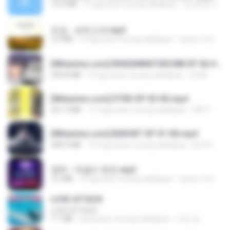
14.2 MB
7 mga taon na ang nakalipas
อมรพันธ์ จ.
진성 - 보릿고개.mp3
3.4 MB
4 mga taon na ang nakalipas
castor-trot
[Witanime.com] RKNGMNNTSRCMB EP 06 HD.mp4
294.8 MB
9 mga araw na ang nakalipas
LOLKI
[Witanime.com] DTRD EP 03 HD.mp4
321.3 MB
17 mga araw na ang nakalipas
DRTY
[Witanime.com] BSKHKT EP 01 HD.mp4
408.9 MB
14 mga araw na ang nakalipas
BLITR
영탁 - 막걸리 한잔.mp3
3.2 MB
3 mga taon na ang nakalipas
castor-trot
LOVE ATTACK
LOVE ATTACK
7.1 MB
isang taon na ang nakalipas
지빈 임.