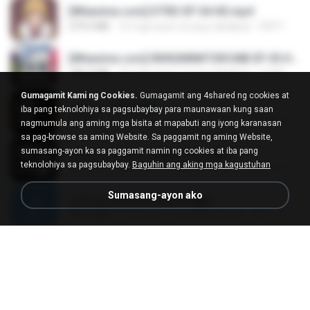
[Witanime.com] DTRD EP 04 HD.mp4
279.0 MB
10 mga araw na ang nakalipas
DRTY
[Witanime.com] RKNGMNNTSRCMB EP 05 HD.mp4
186.0 MB
16 mga araw na ang nakalipas
LOLKI
Gumagamit Kami ng Cookies.
Gumagamit ang 4shared ng cookies at
나훈아 - 영영.mp3
iba pang teknolohiya sa pagsubaybay para maunawaan kung saan
3.5 MB
4 mga taon na ang nakalipas
castor-trot
nagmumula ang aming mga bisita at mapabuti ang iyong karanasan
sa pag-browse sa aming Website. Sa paggamit ng aming Website,
sumasang-ayon ka sa paggamit namin ng cookies at iba pang
배금성 - 사랑이 비를 맞아요.mp3
teknolohiya sa pagsubaybay.
Baguhin ang aking mga kagustuhan
3.5 MB
4 mga taon na ang nakalipas
castor-trot
Sumasang-ayon ako
신유리) 유두자위 A to Z.mp3
256.6 MB
2 mga taon na ang nakalipas
좀비고4인커플 좀.
Air Hostess S01 E01.mp4
174.4 MB
3 mga buwan na ang nakalipas
민호 이.
임영웅 - 어느 60대 노부부이야기.mp3
4.6 MB
4 mga taon na ang nakalipas
castor-trot