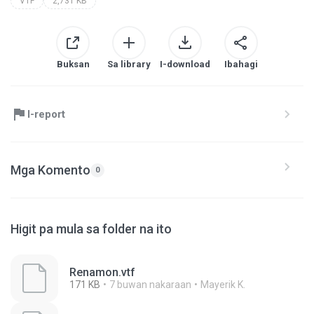
VTF
2,731 KB
Buksan
Sa library
I-download
Ibahagi
I-report
Mga Komento
0
Higit pa mula sa folder na ito
Renamon.vtf
171 KB
7 buwan nakaraan
Mayerik K.