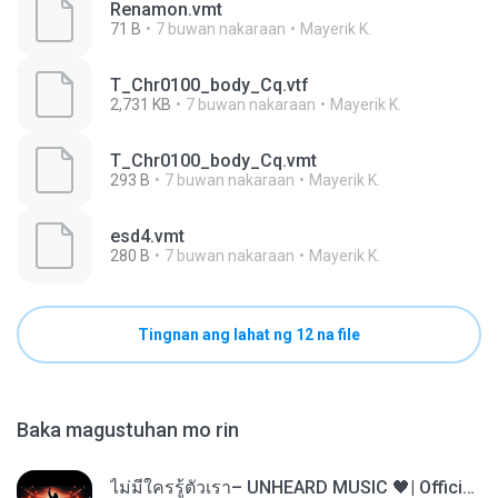
Renamon.vmt
71 B
7 buwan nakaraan
Mayerik K.
T_Chr0100_body_Cq.vtf
2,731 KB
7 buwan nakaraan
Mayerik K.
T_Chr0100_body_Cq.vmt
293 B
7 buwan nakaraan
Mayerik K.
esd4.vmt
280 B
7 buwan nakaraan
Mayerik K.
Tingnan ang lahat ng 12 na file
Baka magustuhan mo rin
ไม่มีใครรู้ตัวเรา– UNHEARD MUSIC 🖤| Official Lyric Video | เพลงสู้ชีวิต