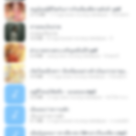
หนูน้อยสู้ชีวิตกับภารกิจเลี้ยงพี่ชายทั้งห้า.pdf
27.2 MB
17 mga araw na ang nakalipas
Pandarin
สายลมเจ็บปวด
สายลมเจ็บปวด
4.0 MB
8 mga buwan na ang nakalipas
D
ฝ่าบาททรงพระเจริญหมื่นปี1.pdf
6.4 MB
isang taon na ang nakalipas
Orasa K.
เกิดใหม่อีกครา อี๋เหนียงอย่างข้าเป็นภรรยาขุนนาง 1_ST.pdf
4.9 MB
17 mga araw na ang nakalipas
Pandarin
อยู่ที่ไหนก็คิดถึง - เมนทอล.mp3
4.2 MB
2 mga taon na ang nakalipas
มันไม้สาย ม.
เอิ้นเธอว่าความฮัก
เอิ้นเธอว่าความฮัก
4.1 MB
2 mga buwan na ang nakalipas
ถามพ่อ&#39;พ ม.
เมียน้อยเหงา พาเสียวค่ะ18+เล่าเรื่องเสียว.mp3