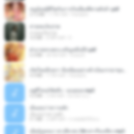
หนูน้อยสู้ชีวิตกับภารกิจเลี้ยงพี่ชายทั้งห้า.pdf
27.2 MB
17 दिन पहले
Pandarin
สายลมเจ็บปวด
สายลมเจ็บปวด
4.0 MB
8 महीने पहले
D
ฝ่าบาททรงพระเจริญหมื่นปี1.pdf
6.4 MB
एक साल पहले
Orasa K.
เกิดใหม่อีกครา อี๋เหนียงอย่างข้าเป็นภรรยาขุนนาง 1_ST.pdf
4.9 MB
17 दिन पहले
Pandarin
อยู่ที่ไหนก็คิดถึง - เมนทอล.mp3
4.2 MB
2 साल पहले
มันไม้สาย ม.
เอิ้นเธอว่าความฮัก
เอิ้นเธอว่าความฮัก
4.1 MB
2 महीने पहले
ถามพ่อ&#39;พ ม.
เมียน้อยเหงา พาเสียวค่ะ18+เล่าเรื่องเสียว.mp3