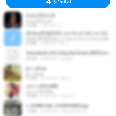
ऐप में जारी रखें
ฉันมันก็ดีได้แค่นี้
ฉันมันก็ดีได้แค่นี้
4.2 MB
9 महीने पहले
D
ເຊົາຮ້ອງເຖົ້າຊິເອົາທໍ່ໃດ (เซาฮ้องเถ้าสิเอาเท่าใด) ບຸນເກີດ ຫນູຫ່ວງ ft. ໂສພາ ຈຸນທະລາ
ເຊົາຮ້ອງເຖົ້າຊິເອົາທໍ່ໃດ (เซาฮ้องเถ้าสิเอาเท่าใด) ບຸນເກີດ ຫນູຫ່ວງ ft. ໂສພາ ຈຸນທະລາ
6.0 MB
2 महीने पहले
But G.
Tomodachi Life Living the Dream [NSP].torrent
252 KB
2 महीने पहले
margob
ผู้บ่าวเสื้อปุ๋ย
ผู้บ่าวเสื้อปุ๋ย
5.2 MB
एक साल पहले
Mith 9.
กุหลาบ (KULARB)
กุหลาบ (KULARB)
5.9 MB
एक साल पहले
Suwan J.
1_DOWNLOAD_FOURSHARED.jpg
1.9 MB
12 महीने पहले
Wtlprodthree A.