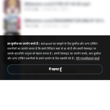
[Witanime.com] DTRD EP 04 HD.mp4
279.0 MB
10 दिन पहले
DRTY
[Witanime.com] RKNGMNNTSRCMB EP 05 HD.mp4
186.0 MB
16 दिन पहले
LOLKI
나훈아 - 영영.mp3
3.5 MB
4 साल पहले
castor-trot
हम कुकीज़ का उपयोग करते हैं।
4shared यह समझने के लिए कुकीज़ और अन्य ट्रैकिंग
तकनीकों का उपयोग करता है कि हमारे विज़िटर कहां से आ रहे हैं और हमारी वेबसाइट पर
आपके ब्राउज़िंग अनुभव को बेहतर बनाता है। हमारी वेबसाइट का उपयोग करके, आप कुकीज़
배금성 - 사랑이 비를 맞아요.mp3
और अन्य ट्रैकिंग तकनीकों के हमारे उपयोग के लिए सहमति देते हैं।
मेरी प्राथमिकताएं बदलें
3.5 MB
4 साल पहले
castor-trot
मैं सहमत हूँ
신유리) 유두자위 A to Z.mp3
256.6 MB
2 साल पहले
좀비고4인커플 좀.
Air Hostess S01 E01.mp4
174.4 MB
3 महीने पहले
민호 이.
임영웅 - 어느 60대 노부부이야기.mp3
4.6 MB
4 साल पहले
castor-trot