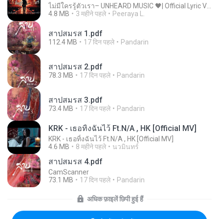
ไม่มีใครรู้ตัวเรา– UNHEARD MUSIC 🖤| Official Lyric Video | เพลงสู้ชีวิต
4.8 MB
3 महीने पहले
Peeraya L.
สาปสมรส 1.pdf
112.4 MB
17 दिन पहले
Pandarin
สาปสมรส 2.pdf
78.3 MB
17 दिन पहले
Pandarin
สาปสมรส 3.pdf
73.4 MB
17 दिन पहले
Pandarin
KRK - เธอทิ้งฉันไว้ Ft.N/A , HK [Official MV]
KRK - เธอทิ้งฉันไว้ Ft.N/A , HK [Official MV]
4.6 MB
8 महीने पहले
นวมินทร์
สาปสมรส 4.pdf
CamScanner
73.1 MB
17 दिन पहले
Pandarin
अधिक फ़ाइलें छिपी हुई हैं