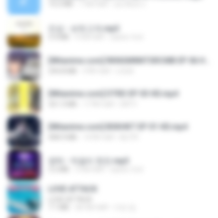
14.2 MB
7 साल पहले
อมรพันธ์ จ.
진성 - 보릿고개.mp3
3.4 MB
4 साल पहले
castor-trot
[Witanime.com] RKNGMNNTSRCMB EP 06 HD.mp4
294.8 MB
9 दिन पहले
LOLKI
[Witanime.com] DTRD EP 03 HD.mp4
321.3 MB
17 दिन पहले
DRTY
[Witanime.com] BSKHKT EP 01 HD.mp4
408.9 MB
14 दिन पहले
BLITR
영탁 - 막걸리 한잔.mp3
3.2 MB
3 साल पहले
castor-trot
LOVE ATTACK
LOVE ATTACK
7.1 MB
एक साल पहले
지빈 임.