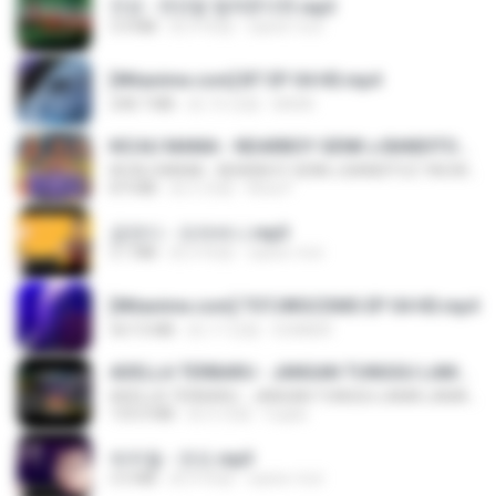
진성 - 천년을 빌려준다면.mp3
3.4 MB
約 4 年前
castor-trot
[Witanime.com] BT EP 04 HD.mp4
248.7 MB
約 15 日前
BAXK
KICAU MANIA - NDARBOY GENK x BANDITOZ YAOW 86 (OFFICIAL LYRIC VIDEO) GAS POL NDANGAK
KICAU MANIA - NDARBOY GENK x BANDITOZ YAOW 86 (OFFICIAL LYRIC VIDEO) GAS POL NDANGAK
8.9 MB
約 3 月前
Rina P.
금잔디 - 오라버니.mp3
3.1 MB
約 4 年前
castor-trot
[Witanime.com] TSTJWGCDMS EP 04 HD.mp4
567.0 MB
約 17 日前
DOMISR
ADELLA TERBARU - JANGAN TUNGGU LAMA LAMA - GELAS RETAK - OM ADELLA FULL ALBUM TERBARU 2026
ADELLA TERBARU - JANGAN TUNGGU LAMA LAMA - GELAS RETAK - OM ADELLA FULL ALBUM TERBARU 2026
133.0 MB
約 4 月前
Cuplis
박우철 - 연모.mp3
3.5 MB
約 4 年前
castor-trot