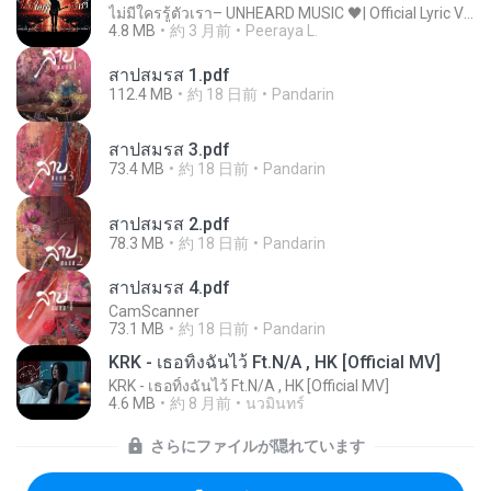
ไม่มีใครรู้ตัวเรา– UNHEARD MUSIC 🖤| Official Lyric Video | เพลงสู้ชีวิต
4.8 MB
約 3 月前
Peeraya L.
สาปสมรส 1.pdf
112.4 MB
約 18 日前
Pandarin
สาปสมรส 3.pdf
73.4 MB
約 18 日前
Pandarin
สาปสมรส 2.pdf
78.3 MB
約 18 日前
Pandarin
สาปสมรส 4.pdf
CamScanner
73.1 MB
約 18 日前
Pandarin
KRK - เธอทิ้งฉันไว้ Ft.N/A , HK [Official MV]
KRK - เธอทิ้งฉันไว้ Ft.N/A , HK [Official MV]
4.6 MB
約 8 月前
นวมินทร์
さらにファイルが隠れています