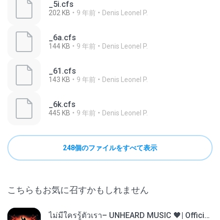
_5i.cfs
202 KB
9 年前
Denis Leonel P.
_6a.cfs
144 KB
9 年前
Denis Leonel P.
_61.cfs
143 KB
9 年前
Denis Leonel P.
_6k.cfs
445 KB
9 年前
Denis Leonel P.
248個のファイルをすべて表示
こちらもお気に召すかもしれません
ไม่มีใครรู้ตัวเรา– UNHEARD MUSIC 🖤| Official Lyric Video | เพลงสู้ชีวิต