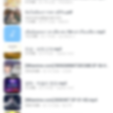
4.9 MB
約 18 日前
Pandarin
ฉันไม่ต้องการพร สุจิรัน.pdf
tanmobza@gmail.com
1.4 MB
約 27 日前
Mob K.
เมียน้อยเหงา พาเสียวค่ะ18+เล่าเรื่องเสียว.mp3
14.2 MB
約 7 年前
อมรพันธ์ จ.
진성 - 보릿고개.mp3
3.4 MB
約 4 年前
castor-trot
[Witanime.com] RKNGMNNTSRCMB EP 06 HD.mp4
294.8 MB
約 10 日前
LOLKI
영탁 - 막걸리 한잔.mp3
3.2 MB
約 3 年前
castor-trot
[Witanime.com] BSKHKT EP 01 HD.mp4
408.9 MB
約 15 日前
BLITR