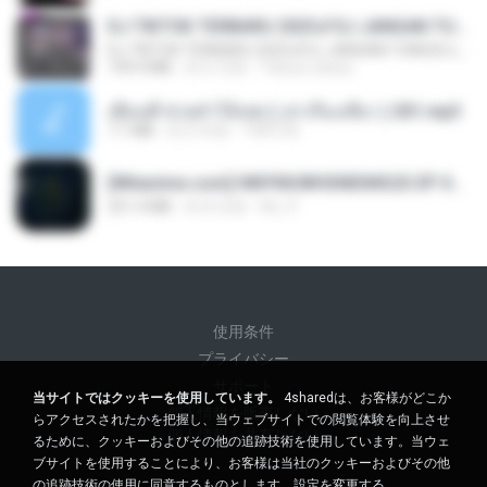
DJ TIKTOK TERBARU 2025🎵DJ JANGAN TUNGGU LAMA LAMA NANTI LAMA LAMA 🎵DJ SEDIA AKU SEBELUM HUJAN
DJ TIKTOK TERBARU 2025🎵DJ JANGAN TUNGGU LAMA LAMA NANTI LAMA LAMA 🎵DJ SEDIA AKU SEBELUM HUJAN
199.4 MB
約 6 月前
Yahya Lahiya
เพื่อนพี่ ช่วยทำให้เสด ( เล่าเรื่องเสียว ) 201.mp3
7.1 MB
約 6 年前
TNP2 M.
[Witanime.com] HMYNGWHSNIDMS2S EP 05 HD.mp4
251.4 MB
約 8 日前
KILJY
使用条件
プライバシー
サポート
当サイトではクッキーを使用しています。
4sharedは、お客様がどこか
個人情報を販売しない
らアクセスされたかを把握し、当ウェブサイトでの閲覧体験を向上させ
個人情報を共有しない
るために、クッキーおよびその他の追跡技術を使用しています。当ウェ
ブサイトを使用することにより、お客様は当社のクッキーおよびその他
の追跡技術の使用に同意するものとします。
設定を変更する