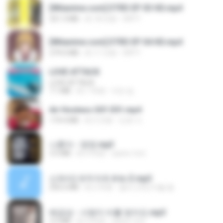
[Witanime.com] DTRD EP 03 HD.mp4
321.3 MB
約 18 日前
DRTY
[Witanime.com] DTRD EP 04 HD.mp4
279.0 MB
約 11 日前
DRTY
LOVE ATTACK
LOVE ATTACK
7.1 MB
約 1 年前
지빈 임.
Air Hostess S01 E01.mp4
174.4 MB
約 3 月前
민호 이.
나훈아 - 영영.mp3
3.5 MB
約 4 年前
castor-trot
신유리) 유두자위 A to Z.mp3
256.6 MB
約 2 年前
좀비고4인커플 좀.
배금성 - 사랑이 비를 맞아요.mp3
3.5 MB
約 4 年前
castor-trot