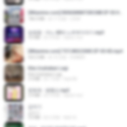
[Witanime.com] RKNGMNNTSRCMB EP 05 HD.mp4
186.0 MB
約 17 日前
LOLKI
임영웅 - 어느 60대 노부부이야기.mp3
4.6 MB
約 4 年前
castor-trot
[Witanime.com] TSTJWGCDMS EP 05 HD.mp4
423.2 MB
約 10 日前
DOMISR
Kita Usahakan Lagi
Kita Usahakan Lagi
3.3 MB
約 1 年前
Fazri M.
문희옥 - 평행선.mp3
2.9 MB
約 4 年前
castor-trot
갑자기
갑자기
3.0 MB
約 2 月前
복희 박.