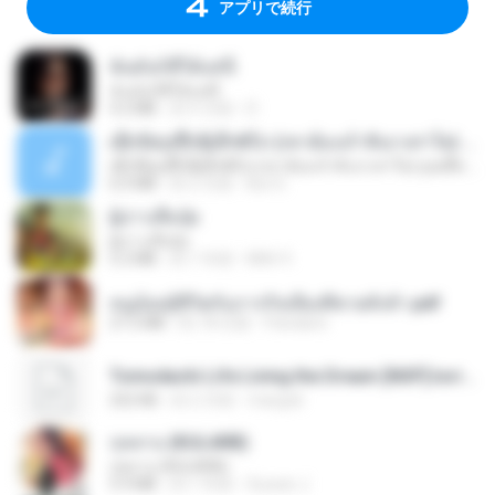
アプリで続行
ฉันมันก็ดีได้แค่นี้
ฉันมันก็ดีได้แค่นี้
4.2 MB
約 9 月前
D
ເຊົາຮ້ອງເຖົ້າຊິເອົາທໍ່ໃດ (เซาฮ้องเถ้าสิเอาเท่าใด) ບຸນເກີດ ຫນູຫ່ວງ ft. ໂສພາ ຈຸນທະລາ
ເຊົາຮ້ອງເຖົ້າຊິເອົາທໍ່ໃດ (เซาฮ้องเถ้าสิเอาเท่าใด) ບຸນເກີດ ຫນູຫ່ວງ ft. ໂສພາ ຈຸນທະລາ
6.0 MB
約 2 月前
But G.
ผู้บ่าวเสื้อปุ๋ย
ผู้บ่าวเสื้อปุ๋ย
5.2 MB
約 1 年前
Mith 9.
หนูน้อยสู้ชีวิตกับภารกิจเลี้ยงพี่ชายทั้งห้า.pdf
27.2 MB
約 18 日前
Pandarin
Tomodachi Life Living the Dream [NSP].torrent
252 KB
約 2 月前
margob
กุหลาบ (KULARB)
กุหลาบ (KULARB)
5.9 MB
約 1 年前
Suwan J.