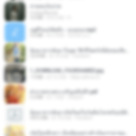
สายลมเจ็บปวด
สายลมเจ็บปวด
4.0 MB
約 8 月前
D
อยู่ที่ไหนก็คิดถึง - เมนทอล.mp3
4.2 MB
約 2 年前
มันไม้สาย ม.
ย้อนเวลากลับมาในยุค 70 ชีวิตครั้งนี้ฉันขอเลือกเอง จบ.pdf
32.8 MB
約 18 日前
Pandarin
1_DOWNLOAD_FOURSHARED.jpg
1.9 MB
約 12 月前
Wtlprodthree A.
ฝ่าบาททรงพระเจริญหมื่นปี1.pdf
6.4 MB
約 1 年前
Orasa K.
ย้อนเวลากลับมาเกิดใหม่ในวันสิ้นโลกพร้อมมิติส่วนตัว 1-443 [จบ] - 揍趴长颈鹿.pdf
499.6 MB
約 18 日前
Pandarin
เกิดใหม่อีกครา อี๋เหนียงอย่างข้าเป็นภรรยาขุนนาง 1_ST.pdf