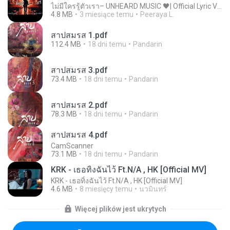
ไม่มีใครรู้ตัวเรา– UNHEARD MUSIC 🖤| Official Lyric Video | เพลงสู้ชีวิต
4.8 MB
3 miesiące temu
Peeraya L.
สาปสมรส 1.pdf
112.4 MB
18 dni temu
Pandarin
สาปสมรส 3.pdf
73.4 MB
18 dni temu
Pandarin
สาปสมรส 2.pdf
78.3 MB
18 dni temu
Pandarin
สาปสมรส 4.pdf
CamScanner
73.1 MB
18 dni temu
Pandarin
KRK - เธอทิ้งฉันไว้ Ft.N/A , HK [Official MV]
KRK - เธอทิ้งฉันไว้ Ft.N/A , HK [Official MV]
4.6 MB
8 miesięcy temu
นวมินทร์
Więcej plików jest ukrytych