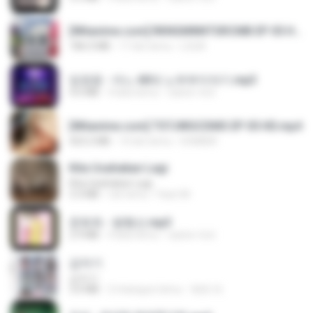
[Witanime.com] RKNGMNNTSRCMB EP 05 HD.mp4
186.0 MB
17 dni temu
LOLKI
임영웅 - 어느 60대 노부부이야기.mp3
4.6 MB
4 lata temu
castor-trot
[Witanime.com] TSTJWGCDMS EP 05 HD.mp4
423.2 MB
10 dni temu
DOMISR
Kita Usahakan Lagi
Kita Usahakan Lagi
3.3 MB
rok temu
Fazri M.
문희옥 - 평행선.mp3
2.9 MB
4 lata temu
castor-trot
갑자기
갑자기
3.0 MB
2 miesiące temu
복희 박.