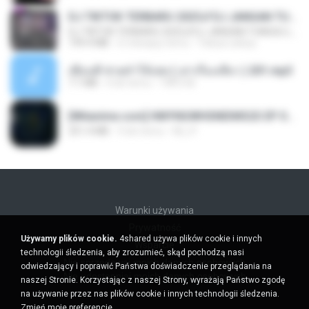
DJ TIKTOK TERBARU 2025🎵DJ JANGAN TUNGGU LAMA LAMA NANTI LAMA LAMA 🎵DJ SEDIA AKU SEBELUM HUJAN
DJ TIKTOK TERBARU 2025🎵DJ JANGAN TUNGGU LAMA LAMA NANTI LAMA LAMA 🎵DJ SEDIA AKU SEBELUM HUJAN
199.4 MB
6 miesięcy temu
Yahya Lahiya
เพื่อนพี่ ช่วยทำให้เสด ( เล่าเรื่องเสียว ) 201.mp3
7.1 MB
6 lat temu
TNP2 M.
[Witanime.com] HMYNGWHSNIDMS2S EP 05 HD.mp4
251.4 MB
9 dni temu
KILJY
Warunki używania
Prywatność
Używamy plików cookie.
4shared używa plików cookie i innych
Wsparcie
technologii śledzenia, aby zrozumieć, skąd pochodzą nasi
Nie sprzedawaj moich danych osobowych
odwiedzający i poprawić Państwa doświadczenie przeglądania na
Nie udostępniaj moich danych osobowych
naszej Stronie. Korzystając z naszej Strony, wyrażają Państwo zgodę
na używanie przez nas plików cookie i innych technologii śledzenia.
Zmień moje preferencje