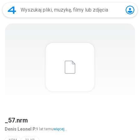
_57.nrm
Denis Leonel P.
9 lat temu
więcej...