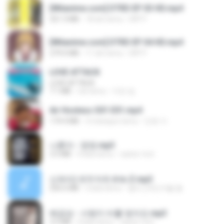
[Witanime.com] DTRD EP 03 HD.mp4
321.3 MB
18 dni temu
DRTY
[Witanime.com] DTRD EP 04 HD.mp4
279.0 MB
11 dni temu
DRTY
LOVE ATTACK
LOVE ATTACK
7.1 MB
rok temu
지빈 임.
Air Hostess S01 E01.mp4
174.4 MB
3 miesiące temu
민호 이.
나훈아 - 영영.mp3
3.5 MB
4 lata temu
castor-trot
신유리) 유두자위 A to Z.mp3
256.6 MB
2 lata temu
좀비고4인커플 좀.
배금성 - 사랑이 비를 맞아요.mp3
3.5 MB
4 lata temu
castor-trot