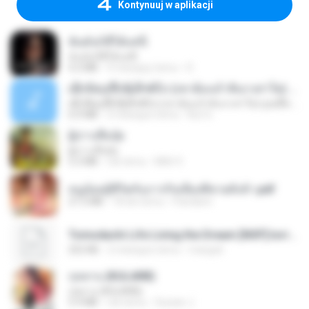
Kontynuuj w aplikacji
ฉันมันก็ดีได้แค่นี้
ฉันมันก็ดีได้แค่นี้
4.2 MB
9 miesięcy temu
D
ເຊົາຮ້ອງເຖົ້າຊິເອົາທໍ່ໃດ (เซาฮ้องเถ้าสิเอาเท่าใด) ບຸນເກີດ ຫນູຫ່ວງ ft. ໂສພາ ຈຸນທະລາ
ເຊົາຮ້ອງເຖົ້າຊິເອົາທໍ່ໃດ (เซาฮ้องเถ้าสิเอาเท่าใด) ບຸນເກີດ ຫນູຫ່ວງ ft. ໂສພາ ຈຸນທະລາ
6.0 MB
2 miesiące temu
But G.
ผู้บ่าวเสื้อปุ๋ย
ผู้บ่าวเสื้อปุ๋ย
5.2 MB
rok temu
Mith 9.
หนูน้อยสู้ชีวิตกับภารกิจเลี้ยงพี่ชายทั้งห้า.pdf
27.2 MB
18 dni temu
Pandarin
Tomodachi Life Living the Dream [NSP].torrent
252 KB
2 miesiące temu
margob
กุหลาบ (KULARB)
กุหลาบ (KULARB)
5.9 MB
rok temu
Suwan J.