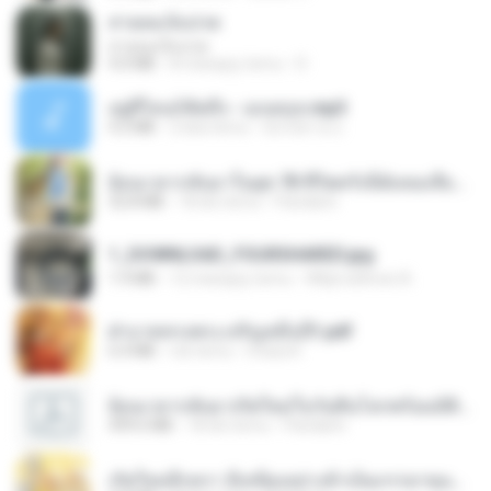
สายลมเจ็บปวด
สายลมเจ็บปวด
4.0 MB
8 miesięcy temu
D
อยู่ที่ไหนก็คิดถึง - เมนทอล.mp3
4.2 MB
2 lata temu
มันไม้สาย ม.
ย้อนเวลากลับมาในยุค 70 ชีวิตครั้งนี้ฉันขอเลือกเอง จบ.pdf
32.8 MB
18 dni temu
Pandarin
1_DOWNLOAD_FOURSHARED.jpg
1.9 MB
12 miesięcy temu
Wtlprodthree A.
ฝ่าบาททรงพระเจริญหมื่นปี1.pdf
6.4 MB
rok temu
Orasa K.
ย้อนเวลากลับมาเกิดใหม่ในวันสิ้นโลกพร้อมมิติส่วนตัว 1-443 [จบ] - 揍趴长颈鹿.pdf
499.6 MB
18 dni temu
Pandarin
เกิดใหม่อีกครา อี๋เหนียงอย่างข้าเป็นภรรยาขุนนาง 1_ST.pdf