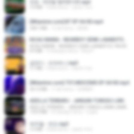
진성 - 천년을 빌려준다면.mp3
3.4 MB
4 lata temu
castor-trot
[Witanime.com] BT EP 04 HD.mp4
248.7 MB
15 dni temu
BAXK
KICAU MANIA - NDARBOY GENK x BANDITOZ YAOW 86 (OFFICIAL LYRIC VIDEO) GAS POL NDANGAK
KICAU MANIA - NDARBOY GENK x BANDITOZ YAOW 86 (OFFICIAL LYRIC VIDEO) GAS POL NDANGAK
8.9 MB
3 miesiące temu
Rina P.
금잔디 - 오라버니.mp3
3.1 MB
4 lata temu
castor-trot
[Witanime.com] TSTJWGCDMS EP 04 HD.mp4
567.0 MB
17 dni temu
DOMISR
ADELLA TERBARU - JANGAN TUNGGU LAMA LAMA - GELAS RETAK - OM ADELLA FULL ALBUM TERBARU 2026
ADELLA TERBARU - JANGAN TUNGGU LAMA LAMA - GELAS RETAK - OM ADELLA FULL ALBUM TERBARU 2026
133.0 MB
4 miesiące temu
Cuplis
박우철 - 연모.mp3
3.5 MB
4 lata temu
castor-trot