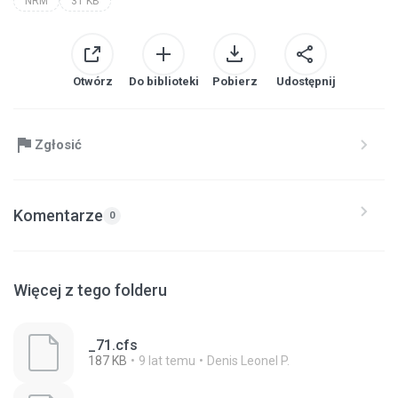
NRM
31 KB
Otwórz
Do biblioteki
Pobierz
Udostępnij
Zgłosić
Komentarze
0
Więcej z tego folderu
_71.cfs
187 KB
9 lat temu
Denis Leonel P.