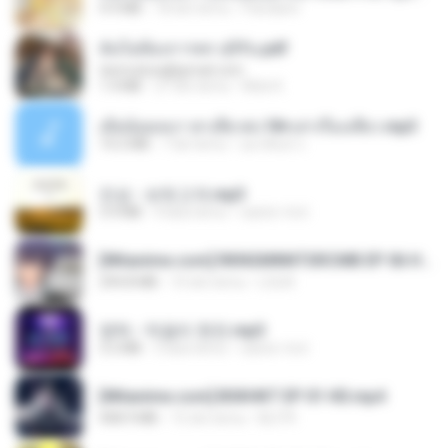
4.9 MB
18 dni temu
Pandarin
ฉันไม่ต้องการพร สุจิรัน.pdf
tanmobza@gmail.com
1.4 MB
27 dni temu
Mob K.
เมียน้อยเหงา พาเสียวค่ะ18+เล่าเรื่องเสียว.mp3
14.2 MB
7 lat temu
อมรพันธ์ จ.
진성 - 보릿고개.mp3
3.4 MB
4 lata temu
castor-trot
[Witanime.com] RKNGMNNTSRCMB EP 06 HD.mp4
294.8 MB
10 dni temu
LOLKI
영탁 - 막걸리 한잔.mp3
3.2 MB
3 lata temu
castor-trot
[Witanime.com] BSKHKT EP 01 HD.mp4
408.9 MB
15 dni temu
BLITR