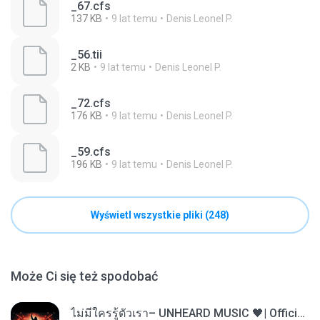
_67.cfs
137 KB
9 lat temu
Denis Leonel P.
_56.tii
2 KB
9 lat temu
Denis Leonel P.
_72.cfs
176 KB
9 lat temu
Denis Leonel P.
_59.cfs
196 KB
9 lat temu
Denis Leonel P.
Wyświetl wszystkie pliki (248)
Może Ci się też spodobać
ไม่มีใครรู้ตัวเรา– UNHEARD MUSIC 🖤| Official Lyric Video | เพลงสู้ชีวิต