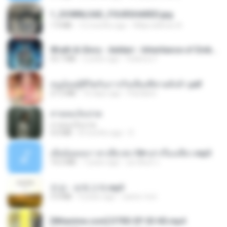
1_DOWNLOAD_FOURSHARED.jpg
1.9 MB
12 months ago
Wtlprodthree A.
Wrath & Glory - Aeldari - Inheritance of Embers.pdf
53.7 MB
2 years ago
federico f
หนูน้อยสู้ชีวิตกับภารกิจเลี้ยงพี่ชายทั้งห้า.pdf
27.2 MB
16 days ago
Pandarin
สายลมเจ็บปวด
สายลมเจ็บปวด
4.0 MB
8 months ago
D
เมียน้อยเหงา พาเสียวค่ะ18+เล่าเรื่องเสียว.mp3
14.2 MB
7 years ago
อมรพันธ์ จ.
진성 - 보릿고개.mp3
3.4 MB
4 years ago
castor-trot
[Witanime.com] DTRD EP 03 HD.mp4