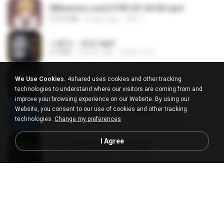
[Witanime.com] DTRD EP 04 HD.mp4
279.0 MB
8 days ago
DRTY
나훈아 - 영영.mp3
3.5 MB
4 years ago
castor-trot
배금성 - 사랑이 비를 맞아요.mp3
We Use Cookies.
4shared uses cookies and other tracking
3.5 MB
4 years ago
castor-trot
technologies to understand where our visitors are coming from and
improve your browsing experience on our Website. By using our
Website, you consent to our use of cookies and other tracking
신유리) 유두자위 A to Z.mp3
technologies.
Change my preferences
256.6 MB
2 years ago
좀비고4인커플 좀.
I Agree
진성 - 천년을 빌려준다면.mp3
3.4 MB
4 years ago
castor-trot
Kita Usahakan Lagi
Kita Usahakan Lagi
3.3 MB
about a year ago
Fazri M.
DJ TIKTOK TERBARU 2025🎵DJ JANGAN TUNGGU LAMA LAMA NANTI LAMA LAMA 🎵DJ SEDIA AKU SEBELUM HUJAN
DJ TIKTOK TERBARU 2025🎵DJ JANGAN TUNGGU LAMA LAMA NANTI LAMA LAMA 🎵DJ SEDIA AKU SEBELUM HUJAN