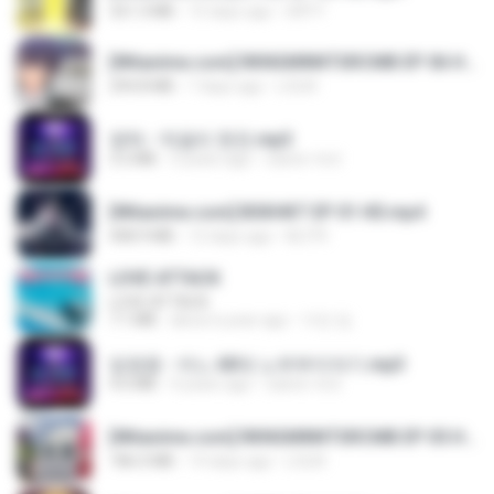
321.3 MB
15 days ago
DRTY
[Witanime.com] RKNGMNNTSRCMB EP 06 HD.mp4
294.8 MB
7 days ago
LOLKI
영탁 - 막걸리 한잔.mp3
3.2 MB
3 years ago
castor-trot
[Witanime.com] BSKHKT EP 01 HD.mp4
408.9 MB
12 days ago
BLITR
LOVE ATTACK
LOVE ATTACK
7.1 MB
about a year ago
지빈 임.
임영웅 - 어느 60대 노부부이야기.mp3
4.6 MB
4 years ago
castor-trot
[Witanime.com] RKNGMNNTSRCMB EP 05 HD.mp4
186.0 MB
14 days ago
LOLKI