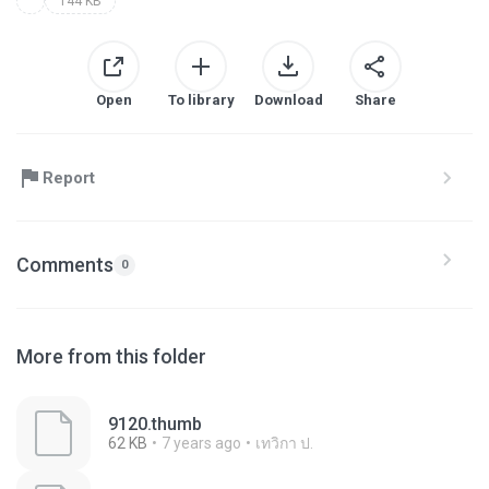
144 KB
Open
To library
Download
Share
Report
Comments
0
More from this folder
9120.thumb
62 KB
7 years ago
เทวิกา ป.