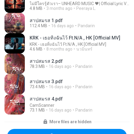
ไม่มีใครรู้ตัวเรา– UNHEARD MUSIC 🖤| Official Lyric Video | เพลงสู้ชีวิต
4.8 MB
3 months ago
Peeraya L.
สาปสมรส 1.pdf
112.4 MB
16 days ago
Pandarin
KRK - เธอทิ้งฉันไว้ Ft.N/A , HK [Official MV]
KRK - เธอทิ้งฉันไว้ Ft.N/A , HK [Official MV]
4.6 MB
8 months ago
นวมินทร์
สาปสมรส 2.pdf
78.3 MB
16 days ago
Pandarin
สาปสมรส 3.pdf
73.4 MB
16 days ago
Pandarin
สาปสมรส 4.pdf
CamScanner
73.1 MB
16 days ago
Pandarin
More files are hidden