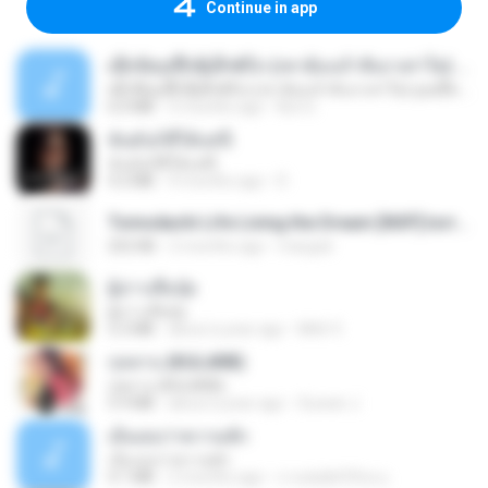
Continue in app
ເຊົາຮ້ອງເຖົ້າຊິເອົາທໍ່ໃດ (เซาฮ้องเถ้าสิเอาเท่าใด) ບຸນເກີດ ຫນູຫ່ວງ ft. ໂສພາ ຈຸນທະລາ
ເຊົາຮ້ອງເຖົ້າຊິເອົາທໍ່ໃດ (เซาฮ้องเถ้าสิเอาเท่าใด) ບຸນເກີດ ຫນູຫ່ວງ ft. ໂສພາ ຈຸນທະລາ
6.0 MB
2 months ago
But G.
ฉันมันก็ดีได้แค่นี้
ฉันมันก็ดีได้แค่นี้
4.2 MB
9 months ago
D
Tomodachi Life Living the Dream [NSP].torrent
252 KB
2 months ago
margob
ผู้บ่าวเสื้อปุ๋ย
ผู้บ่าวเสื้อปุ๋ย
5.2 MB
about a year ago
Mith 9.
กุหลาบ (KULARB)
กุหลาบ (KULARB)
5.9 MB
about a year ago
Suwan J.
เอิ้นเธอว่าความฮัก
เอิ้นเธอว่าความฮัก
4.1 MB
2 months ago
ถามพ่อ&#39;พ ม.