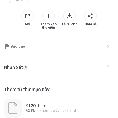
144 KB
Mở
Thêm vào
Tải xuống
Chia sẻ
thư viện
Báo cáo
Nhận xét
0
Thêm từ thư mục này
9120.thumb
62 KB
7 năm trước
เทวิกา ป.