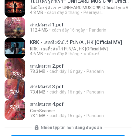
ไม่มีใครรู้ตัวเรา– UNHEARD MUSIC 🖤| Official Lyric Video | เพลงสู้ชีวิต
ไม่มีใครรู้ตัวเรา– UNHEARD MUSIC 🖤| Official Lyric Video | เพลงสู้ชีวิต
4.8 MB
cách đây 3 tháng
Peeraya L.
สาปสมรส 1.pdf
112.4 MB
cách đây 16 ngày
Pandarin
KRK - เธอทิ้งฉันไว้ Ft.N/A , HK [Official MV]
KRK - เธอทิ้งฉันไว้ Ft.N/A , HK [Official MV]
4.6 MB
cách đây 8 tháng
นวมินทร์
สาปสมรส 2.pdf
78.3 MB
cách đây 16 ngày
Pandarin
สาปสมรส 3.pdf
73.4 MB
cách đây 16 ngày
Pandarin
สาปสมรส 4.pdf
CamScanner
73.1 MB
cách đây 16 ngày
Pandarin
Nhiều tệp tin hơn đang được ẩn