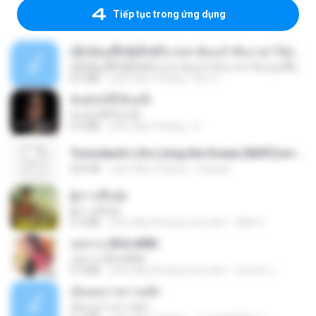
Tiếp tục trong ứng dụng
ເຊົາຮ້ອງເຖົ້າຊິເອົາທໍ່ໃດ (เซาฮ้องเถ้าสิเอาเท่าใด) ບຸນເກີດ ຫນູຫ່ວງ ft. ໂສພາ ຈຸນທະລາ
ເຊົາຮ້ອງເຖົ້າຊິເອົາທໍ່ໃດ (เซาฮ้องเถ้าสิเอาเท่าใด) ບຸນເກີດ ຫນູຫ່ວງ ft. ໂສພາ ຈຸນທະລາ
6.0 MB
cách đây 2 tháng
But G.
ฉันมันก็ดีได้แค่นี้
ฉันมันก็ดีได้แค่นี้
4.2 MB
cách đây 9 tháng
D
Tomodachi Life Living the Dream [NSP].torrent
252 KB
cách đây 2 tháng
margob
ผู้บ่าวเสื้อปุ๋ย
ผู้บ่าวเสื้อปุ๋ย
5.2 MB
cách đây khoảng một năm
Mith 9.
กุหลาบ (KULARB)
กุหลาบ (KULARB)
5.9 MB
cách đây khoảng một năm
Suwan J.
เอิ้นเธอว่าความฮัก
เอิ้นเธอว่าความฮัก