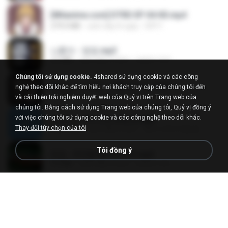
[Witanime.com] DTRD EP 04 HD.mp4
279.0 MB
cách đây 8 ngày
DRTY
나훈아 - 영영.mp3
3.5 MB
cách đây 4 năm
castor-trot
Chúng tôi sử dụng cookie.
4shared sử dụng cookie và các công
배금성 - 사랑이 비를 맞아요.mp3
nghệ theo dõi khác để tìm hiểu nơi khách truy cập của chúng tôi đến
3.5 MB
cách đây 4 năm
castor-trot
và cải thiện trải nghiệm duyệt web của Quý vị trên Trang web của
chúng tôi. Bằng cách sử dụng Trang web của chúng tôi, Quý vị đồng ý
với việc chúng tôi sử dụng cookie và các công nghệ theo dõi khác.
신유리) 유두자위 A to Z.mp3
Thay đổi tùy chọn của tôi
256.6 MB
cách đây 2 năm
좀비고4인커플 좀.
Tôi đồng ý
진성 - 천년을 빌려준다면.mp3
3.4 MB
cách đây 4 năm
castor-trot
Kita Usahakan Lagi
Kita Usahakan Lagi
3.3 MB
cách đây khoảng một năm
Fazri M.
DJ TIKTOK TERBARU 2025🎵DJ JANGAN TUNGGU LAMA LAMA NANTI LAMA LAMA 🎵DJ SEDIA AKU SEBELUM HUJAN