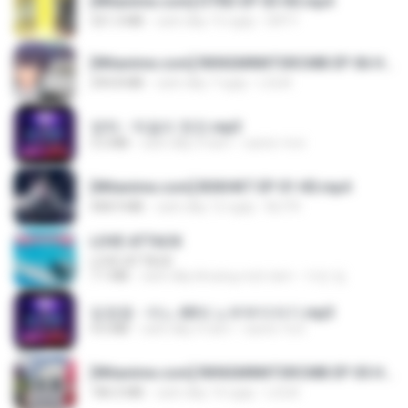
[Witanime.com] DTRD EP 03 HD.mp4
321.3 MB
cách đây 15 ngày
DRTY
[Witanime.com] RKNGMNNTSRCMB EP 06 HD.mp4
294.8 MB
cách đây 7 ngày
LOLKI
영탁 - 막걸리 한잔.mp3
3.2 MB
cách đây 3 năm
castor-trot
[Witanime.com] BSKHKT EP 01 HD.mp4
408.9 MB
cách đây 12 ngày
BLITR
LOVE ATTACK
LOVE ATTACK
7.1 MB
cách đây khoảng một năm
지빈 임.
임영웅 - 어느 60대 노부부이야기.mp3
4.6 MB
cách đây 4 năm
castor-trot
[Witanime.com] RKNGMNNTSRCMB EP 05 HD.mp4
186.0 MB
cách đây 14 ngày
LOLKI