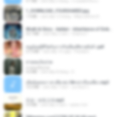
4.1 MB
cách đây 2 tháng
ถามพ่อ&#39;พ ม.
1_DOWNLOAD_FOURSHARED.jpg
1.9 MB
cách đây 12 tháng
Wtlprodthree A.
Wrath & Glory - Aeldari - Inheritance of Embers.pdf
53.7 MB
cách đây 2 năm
federico f
หนูน้อยสู้ชีวิตกับภารกิจเลี้ยงพี่ชายทั้งห้า.pdf
27.2 MB
cách đây 16 ngày
Pandarin
สายลมเจ็บปวด
สายลมเจ็บปวด
4.0 MB
cách đây 8 tháng
D
เมียน้อยเหงา พาเสียวค่ะ18+เล่าเรื่องเสียว.mp3
14.2 MB
cách đây 7 năm
อมรพันธ์ จ.
진성 - 보릿고개.mp3
3.4 MB
cách đây 4 năm
castor-trot