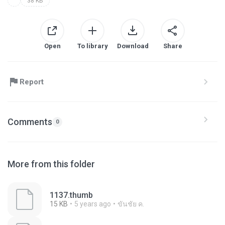
38 KB
Open
To library
Download
Share
Report
Comments
0
More from this folder
1137.thumb
15 KB
5 years ago
ขันชัย ค.