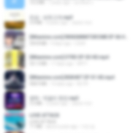
14.2 MB
7 years ago
อมรพันธ์ จ.
진성 - 보릿고개.mp3
3.4 MB
4 years ago
castor-trot
[Witanime.com] RKNGMNNTSRCMB EP 06 HD.mp4
294.8 MB
9 days ago
LOLKI
[Witanime.com] DTRD EP 03 HD.mp4
321.3 MB
17 days ago
DRTY
[Witanime.com] BSKHKT EP 01 HD.mp4
408.9 MB
14 days ago
BLITR
영탁 - 막걸리 한잔.mp3
3.2 MB
3 years ago
castor-trot
LOVE ATTACK
LOVE ATTACK
7.1 MB
about a year ago
지빈 임.