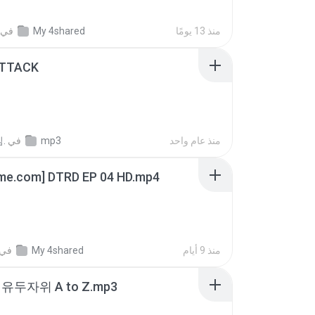
منذ 13 يومًا
My 4shared
في
ATTACK
منذ عام واحد
mp3
في
.
ime.com] DTRD EP 04 HD.mp4
منذ 9 أيام
My 4shared
في
유두자위 A to Z.mp3