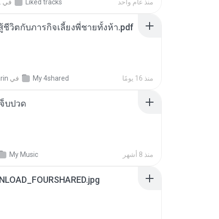
منذ عام واحد
Liked tracks
في
.
ู้ชีวิตกับภารกิจเลี้ยงพี่ชายทั้งห้า.pdf
منذ 16 يومًا
My 4shared
في
rin
จ็บปวด
منذ 8 أشهر
My Music
NLOAD_FOURSHARED.jpg