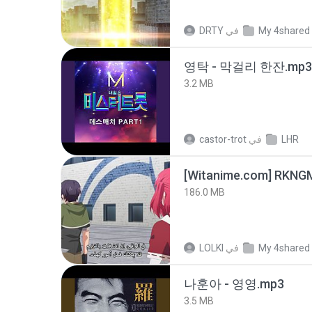
My 4shared
في
DRTY
영탁 - 막걸리 한잔.mp3
3.2 MB
LHR
في
castor-trot
186.0 MB
My 4shared
في
LOLKI
나훈아 - 영영.mp3
3.5 MB