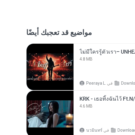
مواضيع قد تعجبك أيضًا
4.8 MB
Downl
في
Peeraya L.
KRK - เธอทิ้งฉันไว้ Ft.N
4.6 MB
Downloa
في
นวมินทร์