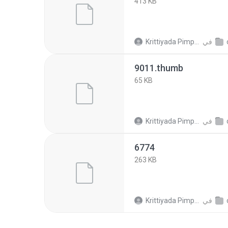
413 KB
في
Krittiyada Pimpalai
9011.thumb
65 KB
في
Krittiyada Pimpalai
6774
263 KB
في
Krittiyada Pimpalai