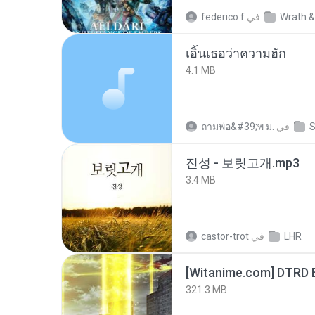
Wrath &
في
federico f
เอิ้นเธอว่าความฮัก
4.1 MB
S
في
ถามพ่อ&#39;พ ม.
진성 - 보릿고개.mp3
3.4 MB
LHR
في
castor-trot
[Witanime.com] DTRD 
321.3 MB