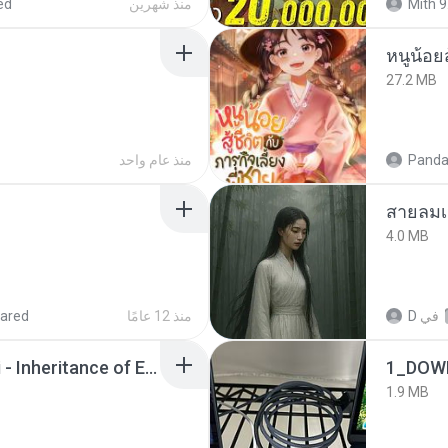
Mith 9
منذ شهرين
ed
หนูน้อยส
27.2 MB
Panda
منذ عام واحد
สายลมเ
4.0 MB
في
D
منذ 12 عامًا
ared
Wrath & Glory - Aeldari - Inheritance of Embers.pdf
1_DOW
1.9 MB