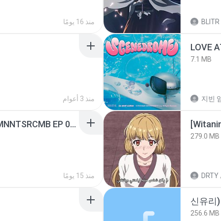
BLITR
منذ 16 يومًا
LOVE 
7.1 MB
지빈 임
منذ 3 أعوام
[Witanime.com] RKNGMNNTSRCMB EP 05 HD.mp4
[Witan
279.0 MB
DRTY
منذ 15 يومًا
신유리) 
256.6 MB