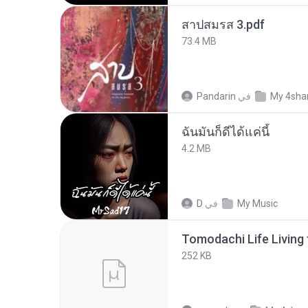
สาปสมรส 3.pdf
73.4 MB
My 4sha
في
Pandarin
ฉันมันก็ดีได้แค่นี้
4.2 MB
My Music
في
D
252 KB