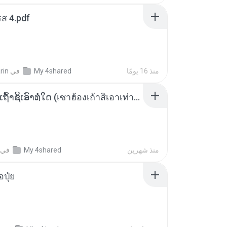
ส 4.pdf
منذ 16 يومًا
My 4shared
في
rin
ເຊົາຮ້ອງເຖົ້າຊິເອົາທໍ່ໃດ (เซาฮ้องเถ้าสิเอาเท่าใด) ບຸນເກີດ ຫນູຫ່ວງ ft. ໂສພາ ຈຸນທະລາ
منذ شهرين
My 4shared
في
้อปุ๋ย