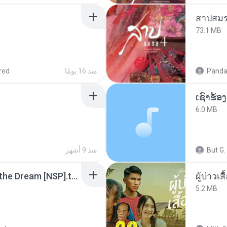
สาปสมร
73.1 MB
Panda
منذ 16 يومًا
red
6.0 MB
But G.
منذ 9 أشهر
Tomodachi Life Living the Dream [NSP].torrent
ผู้บ่าวเสื
5.2 MB