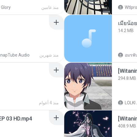
Wtlpro
منذ عامين
 Glory
14.2 MB
อมรพัน
منذ شهرين
napTube Audio
294.8 MB
LOLKI
منذ 4 أعوام
EP 03 HD.mp4
[Witan
408.9 MB