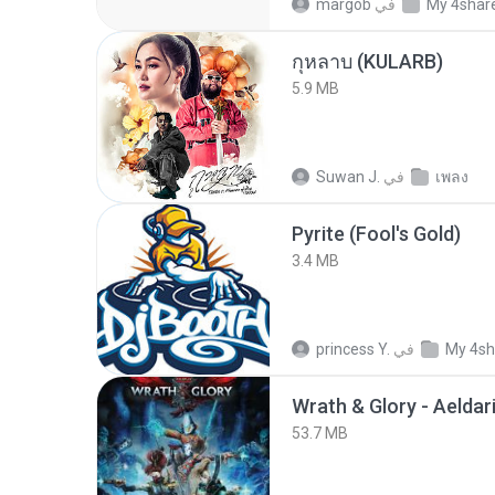
My 4shar
في
margob
กุหลาบ (KULARB)
5.9 MB
เพลง
في
Suwan J.
Pyrite (Fool's Gold)
3.4 MB
My 4sh
في
princess Y.
53.7 MB