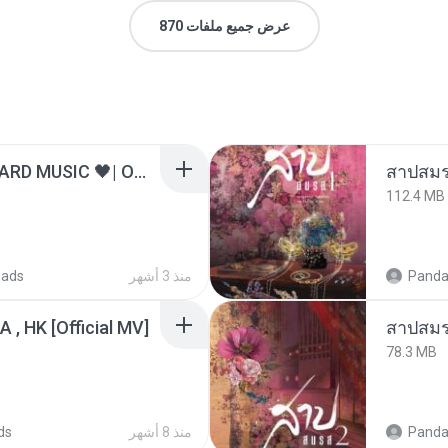
عرض جميع ملفات 870
ไม่มีใครรู้ตัวเรา– UNHEARD MUSIC 🖤| Official Lyric Video | เพลงสู้ชีวิต
สาปสมร
112.4 MB
Panda
منذ 3 أشهر
oads
/A , HK [Official MV]
สาปสมร
78.3 MB
Panda
منذ 8 أشهر
ds