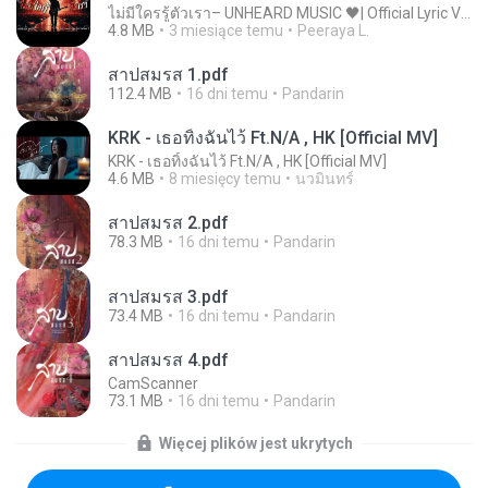
ไม่มีใครรู้ตัวเรา– UNHEARD MUSIC 🖤| Official Lyric Video | เพลงสู้ชีวิต
4.8 MB
3 miesiące temu
Peeraya L.
สาปสมรส 1.pdf
112.4 MB
16 dni temu
Pandarin
KRK - เธอทิ้งฉันไว้ Ft.N/A , HK [Official MV]
KRK - เธอทิ้งฉันไว้ Ft.N/A , HK [Official MV]
4.6 MB
8 miesięcy temu
นวมินทร์
สาปสมรส 2.pdf
78.3 MB
16 dni temu
Pandarin
สาปสมรส 3.pdf
73.4 MB
16 dni temu
Pandarin
สาปสมรส 4.pdf
CamScanner
73.1 MB
16 dni temu
Pandarin
Więcej plików jest ukrytych