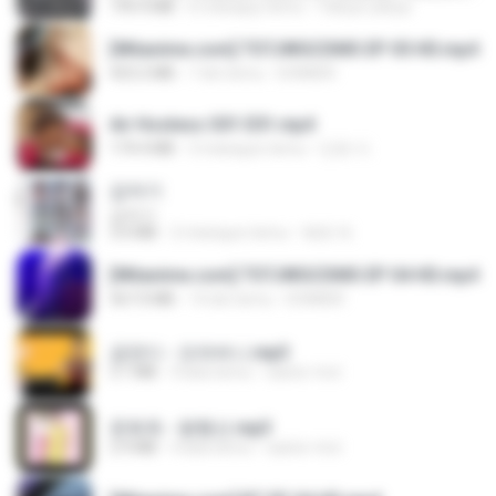
199.4 MB
6 miesięcy temu
Yahya Lahiya
[Witanime.com] TSTJWGCDMS EP 05 HD.mp4
423.2 MB
7 dni temu
DOMISR
Air Hostess S01 E01.mp4
174.4 MB
3 miesiące temu
민호 이.
갑자기
갑자기
3.0 MB
2 miesiące temu
복희 박.
[Witanime.com] TSTJWGCDMS EP 04 HD.mp4
567.0 MB
14 dni temu
DOMISR
금잔디 - 오라버니.mp3
3.1 MB
4 lata temu
castor-trot
문희옥 - 평행선.mp3
2.9 MB
4 lata temu
castor-trot