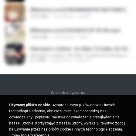
[Witanime.com] KWONMSNITIK1NGTDNN EP 04 HD.mp4
192.0 MB
13 dni temu
JUVIA
[Witanime.com] SDONATA EP 03 HD.mp4
140.6 MB
17 dni temu
GRET
Henrique e Juliano -As Mais Tocadas do Henrique e Juliano 2021 -Top Sertanejo 2021,Cd Completo 2021
Henrique e Juliano -As Mais Tocadas do Henrique e Juliano 2021 -Top Sertanejo 2021,Cd Completo 2021
51.4 MB
2 lata temu
raquel R.
Warunki używania
Prywatność
Używamy plików cookie.
4shared używa plików cookie i innych
Wsparcie
technologii śledzenia, aby zrozumieć, skąd pochodzą nasi
Nie sprzedawaj moich danych osobowych
odwiedzający i poprawić Państwa doświadczenie przeglądania na
Nie udostępniaj moich danych osobowych
naszej Stronie. Korzystając z naszej Strony, wyrażają Państwo zgodę
na używanie przez nas plików cookie i innych technologii śledzenia.
Zmień moje preferencje