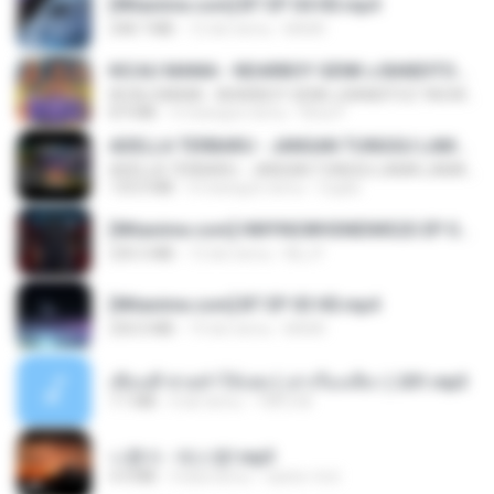
[Witanime.com] BT EP 04 HD.mp4
248.7 MB
12 dni temu
BAXK
KICAU MANIA - NDARBOY GENK x BANDITOZ YAOW 86 (OFFICIAL LYRIC VIDEO) GAS POL NDANGAK
KICAU MANIA - NDARBOY GENK x BANDITOZ YAOW 86 (OFFICIAL LYRIC VIDEO) GAS POL NDANGAK
8.9 MB
3 miesiące temu
Rina P.
ADELLA TERBARU - JANGAN TUNGGU LAMA LAMA - GELAS RETAK - OM ADELLA FULL ALBUM TERBARU 2026
ADELLA TERBARU - JANGAN TUNGGU LAMA LAMA - GELAS RETAK - OM ADELLA FULL ALBUM TERBARU 2026
133.0 MB
4 miesiące temu
Cuplis
[Witanime.com] HMYNGWHSNIDMS2S EP 04 HD.mp4
235.5 MB
13 dni temu
KILJY
[Witanime.com] BT EP 03 HD.mp4
250.0 MB
19 dni temu
BAXK
เพื่อนพี่ ช่วยทำให้เสด ( เล่าเรื่องเสียว ) 201.mp3
7.1 MB
6 lat temu
TNP2 M.
나훈아 - 테스형!.mp3
4.4 MB
4 lata temu
castor-trot