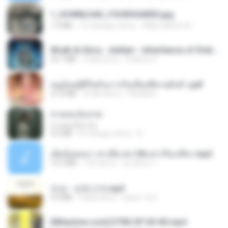
1_DOWNLOAD_FOURSHARED.jpg
1.9 MB
12 miesięcy temu
Wtlprodthree A.
Wrath & Glory - Aeldari - Inheritance of Embers.pdf
53.7 MB
2 lata temu
federico f
หนูน้อยสู้ชีวิตกับภารกิจเลี้ยงพี่ชายทั้งห้า.pdf
27.2 MB
16 dni temu
Pandarin
สายลมเจ็บปวด
สายลมเจ็บปวด
4.0 MB
8 miesięcy temu
D
เมียน้อยเหงา พาเสียวค่ะ18+เล่าเรื่องเสียว.mp3
14.2 MB
7 lat temu
อมรพันธ์ จ.
진성 - 보릿고개.mp3
3.4 MB
4 lata temu
castor-trot
[Witanime.com] DTRD EP 03 HD.mp4