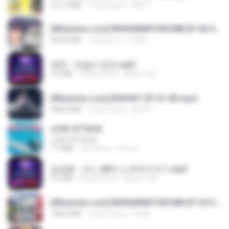
321.3 MB
15 dni temu
DRTY
[Witanime.com] RKNGMNNTSRCMB EP 06 HD.mp4
294.8 MB
7 dni temu
LOLKI
영탁 - 막걸리 한잔.mp3
3.2 MB
3 lata temu
castor-trot
[Witanime.com] BSKHKT EP 01 HD.mp4
408.9 MB
12 dni temu
BLITR
LOVE ATTACK
LOVE ATTACK
7.1 MB
rok temu
지빈 임.
임영웅 - 어느 60대 노부부이야기.mp3
4.6 MB
4 lata temu
castor-trot
[Witanime.com] RKNGMNNTSRCMB EP 05 HD.mp4
186.0 MB
14 dni temu
LOLKI