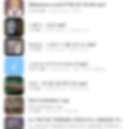
[Witanime.com] DTRD EP 04 HD.mp4
279.0 MB
8 dni temu
DRTY
나훈아 - 영영.mp3
3.5 MB
4 lata temu
castor-trot
배금성 - 사랑이 비를 맞아요.mp3
3.5 MB
4 lata temu
castor-trot
신유리) 유두자위 A to Z.mp3
256.6 MB
2 lata temu
좀비고4인커플 좀.
진성 - 천년을 빌려준다면.mp3
3.4 MB
4 lata temu
castor-trot
Kita Usahakan Lagi
Kita Usahakan Lagi
3.3 MB
rok temu
Fazri M.
DJ TIKTOK TERBARU 2025🎵DJ JANGAN TUNGGU LAMA LAMA NANTI LAMA LAMA 🎵DJ SEDIA AKU SEBELUM HUJAN
DJ TIKTOK TERBARU 2025🎵DJ JANGAN TUNGGU LAMA LAMA NANTI LAMA LAMA 🎵DJ SEDIA AKU SEBELUM HUJAN