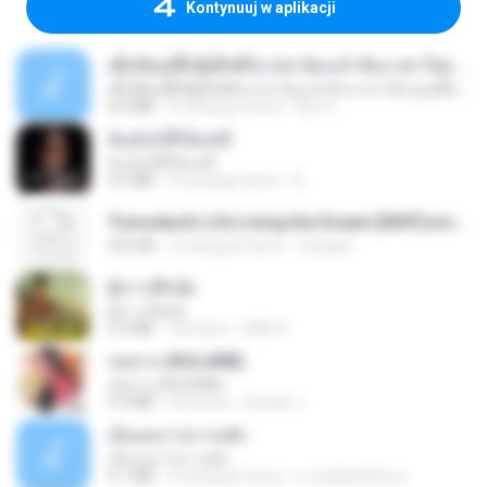
Kontynuuj w aplikacji
ເຊົາຮ້ອງເຖົ້າຊິເອົາທໍ່ໃດ (เซาฮ้องเถ้าสิเอาเท่าใด) ບຸນເກີດ ຫນູຫ່ວງ ft. ໂສພາ ຈຸນທະລາ
ເຊົາຮ້ອງເຖົ້າຊິເອົາທໍ່ໃດ (เซาฮ้องเถ้าสิเอาเท่าใด) ບຸນເກີດ ຫນູຫ່ວງ ft. ໂສພາ ຈຸນທະລາ
6.0 MB
2 miesiące temu
But G.
ฉันมันก็ดีได้แค่นี้
ฉันมันก็ดีได้แค่นี้
4.2 MB
9 miesięcy temu
D
Tomodachi Life Living the Dream [NSP].torrent
252 KB
2 miesiące temu
margob
ผู้บ่าวเสื้อปุ๋ย
ผู้บ่าวเสื้อปุ๋ย
5.2 MB
rok temu
Mith 9.
กุหลาบ (KULARB)
กุหลาบ (KULARB)
5.9 MB
rok temu
Suwan J.
เอิ้นเธอว่าความฮัก
เอิ้นเธอว่าความฮัก
4.1 MB
2 miesiące temu
ถามพ่อ&#39;พ ม.