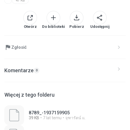
47 KB
Otwórz
Do biblioteki
Pobierz
Udostępnij
Zgłosić
Komentarze
0
Więcej z tego folderu
8789_-1937159905
39 KB
7 lat temu
จุฑารัตน์ แ.