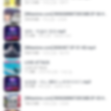
321.3 MB
15天之前
DRTY
[Witanime.com] RKNGMNNTSRCMB EP 06 HD.mp4
294.8 MB
7天之前
LOLKI
영탁 - 막걸리 한잔.mp3
3.2 MB
3年之前
castor-trot
[Witanime.com] BSKHKT EP 01 HD.mp4
408.9 MB
12天之前
BLITR
LOVE ATTACK
LOVE ATTACK
7.1 MB
大约1年之前
지빈 임.
임영웅 - 어느 60대 노부부이야기.mp3
4.6 MB
4年之前
castor-trot
[Witanime.com] RKNGMNNTSRCMB EP 05 HD.mp4
186.0 MB
14天之前
LOLKI