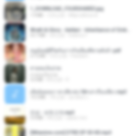
1_DOWNLOAD_FOURSHARED.jpg
1.9 MB
12月之前
Wtlprodthree A.
Wrath & Glory - Aeldari - Inheritance of Embers.pdf
53.7 MB
2年之前
federico f
หนูน้อยสู้ชีวิตกับภารกิจเลี้ยงพี่ชายทั้งห้า.pdf
27.2 MB
16天之前
Pandarin
สายลมเจ็บปวด
สายลมเจ็บปวด
4.0 MB
8月之前
D
เมียน้อยเหงา พาเสียวค่ะ18+เล่าเรื่องเสียว.mp3
14.2 MB
7年之前
อมรพันธ์ จ.
진성 - 보릿고개.mp3
3.4 MB
4年之前
castor-trot
[Witanime.com] DTRD EP 03 HD.mp4