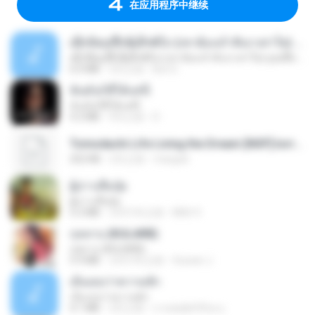
在应用程序中继续
ເຊົາຮ້ອງເຖົ້າຊິເອົາທໍ່ໃດ (เซาฮ้องเถ้าสิเอาเท่าใด) ບຸນເກີດ ຫນູຫ່ວງ ft. ໂສພາ ຈຸນທະລາ
ເຊົາຮ້ອງເຖົ້າຊິເອົາທໍ່ໃດ (เซาฮ้องเถ้าสิเอาเท่าใด) ບຸນເກີດ ຫນູຫ່ວງ ft. ໂສພາ ຈຸນທະລາ
6.0 MB
2月之前
But G.
ฉันมันก็ดีได้แค่นี้
ฉันมันก็ดีได้แค่นี้
4.2 MB
9月之前
D
Tomodachi Life Living the Dream [NSP].torrent
252 KB
2月之前
margob
ผู้บ่าวเสื้อปุ๋ย
ผู้บ่าวเสื้อปุ๋ย
5.2 MB
大约1年之前
Mith 9.
กุหลาบ (KULARB)
กุหลาบ (KULARB)
5.9 MB
大约1年之前
Suwan J.
เอิ้นเธอว่าความฮัก
เอิ้นเธอว่าความฮัก
4.1 MB
2月之前
ถามพ่อ&#39;พ ม.