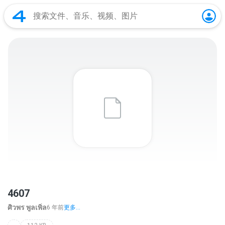
4607
ศิวพร พูลเพิ่ล
6 年前
更多...