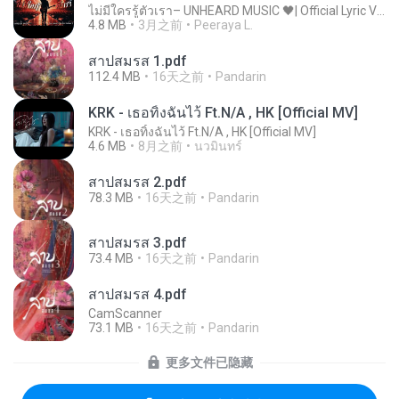
ไม่มีใครรู้ตัวเรา– UNHEARD MUSIC 🖤| Official Lyric Video | เพลงสู้ชีวิต
4.8 MB
3月之前
Peeraya L.
สาปสมรส 1.pdf
112.4 MB
16天之前
Pandarin
KRK - เธอทิ้งฉันไว้ Ft.N/A , HK [Official MV]
KRK - เธอทิ้งฉันไว้ Ft.N/A , HK [Official MV]
4.6 MB
8月之前
นวมินทร์
สาปสมรส 2.pdf
78.3 MB
16天之前
Pandarin
สาปสมรส 3.pdf
73.4 MB
16天之前
Pandarin
สาปสมรส 4.pdf
CamScanner
73.1 MB
16天之前
Pandarin
更多文件已隐藏