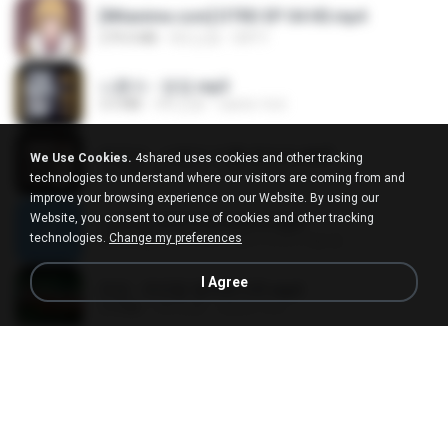
[Witanime.com] DTRD EP 04 HD.mp4
279.0 MB
8天之前
DRTY
나훈아 - 영영.mp3
3.5 MB
4年之前
castor-trot
배금성 - 사랑이 비를 맞아요.mp3
We Use Cookies.
4shared uses cookies and other tracking
3.5 MB
4年之前
castor-trot
technologies to understand where our visitors are coming from and
improve your browsing experience on our Website. By using our
Website, you consent to our use of cookies and other tracking
신유리) 유두자위 A to Z.mp3
technologies.
Change my preferences
256.6 MB
2年之前
좀비고4인커플 좀.
I Agree
진성 - 천년을 빌려준다면.mp3
3.4 MB
4年之前
castor-trot
Kita Usahakan Lagi
Kita Usahakan Lagi
3.3 MB
大约1年之前
Fazri M.
DJ TIKTOK TERBARU 2025🎵DJ JANGAN TUNGGU LAMA LAMA NANTI LAMA LAMA 🎵DJ SEDIA AKU SEBELUM HUJAN
DJ TIKTOK TERBARU 2025🎵DJ JANGAN TUNGGU LAMA LAMA NANTI LAMA LAMA 🎵DJ SEDIA AKU SEBELUM HUJAN