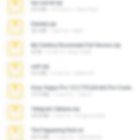
top secret.zip
20.6 MB
10 mesi fa
Vasni Vhuo
Daniela.zip
28.2 MB
3 anni fa
ela26
My Femboy Roommate Full Version.zip
62 KB
5 mesi fa
Beau Collier
ouh!.zip
95.6 MB
2 mesi fa
vladimir M.
Sony Vegas Pro 12.0.770 (64-bit) Pre-Cracked.zip
137.0 MB
12 anni fa
Tales S.
Telegram fabiana.zip
244.8 MB
4 anni fa
yrangravanatal
The Fappening final.rar
302.4 MB
11 anni fa
raulmedinax