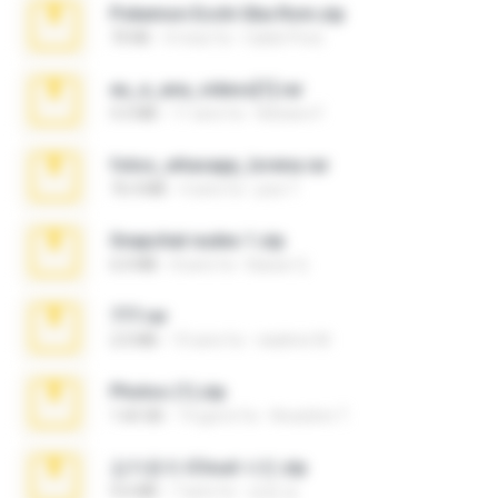
Pokemon Ecchi Gba Rom.zip
70 KB
4 mesi fa
Caleb Price
eu_e_ana_videos[1].rar
5.5 MB
11 anni fa
Adriano F.
fotos_whasapp_lorena.rar
76.4 MB
4 anni fa
jose T.
Snapchat nudes 1.zip
6.0 MB
8 anni fa
Baixar Q.
777.rar
2.0 MB
10 anni fa
vladimir M.
Photos (1).zip
1.60 GB
14 giorni fa
Anacleto T.
김지윤의 iCloud 사진.zip
9.6 MB
7 anni fa
성경 김.