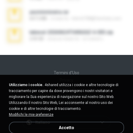
yasminmineira.rar
647.5 MB
2 mesi fa
letiro5708@fanchatu.com
takeout-20260624T040626Z-6-003.zip
2.00 GB
circa un mese fa
อรรถพงษ์ บ.
Termini d'Uso
Privacy
Utilizziamo i cookie.
4shared utilizza i cookie e altre tecnologie di
Supporto
tracciamento per capire da dove provengono i nostri visitatori e
Non venda le mie informazioni personali
migliorare la Sua esperienza di navigazione sul nostro Sito Web.
Non condivida le mie informazioni personali
Utilizzando il nostro Sito Web, Lei acconsente al nostro uso dei
cookie e di altre tecnologie di tracciamento.
Modifichi le mie preferenze
Italiano
Accetto