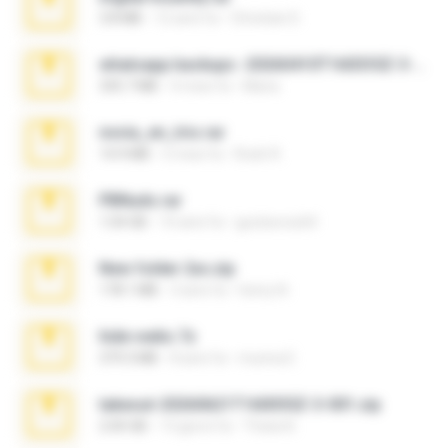
3.8 MB
12 anni fa
Christian D.
whatsapp backups -20260410T160335Z-3-001.zip
335.7 MB
4 mesi fa
Maria
novia_en_trio.rar
14.9 MB
5 mesi fa
Rodri R.
PBNuds.rar
1.04 GB
10 anni fa
gustavocs64
New folder 2xx.zip
178.1 MB
3 anni fa
henry N.
hide vedio.7z
379.3 MB
8 anni fa
munna E.
takeout-20260621T160055Z-3-001.zip
2.00 GB
13 giorni fa
Thata N.