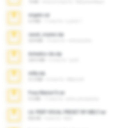
73 KB
circa un mese fa
Maverick Mayer
virgem.rar
4.4 MB
17 anni fa
Lucinei 7.
casal_voyeur.zip
20.8 MB
15 anni fa
netowescher
Achados sla.zip
220.0 MB
5 mesi fa
Lya K.
milly.zip
31.0 MB
6 mesi fa
Milene M.
Foxy Mama15.rar
9.5 MB
17 anni fa
extra_precautions
LIL PEEP VOCAL PRESET BY MELT.rar
826 KB
4 anni fa
Melt ..