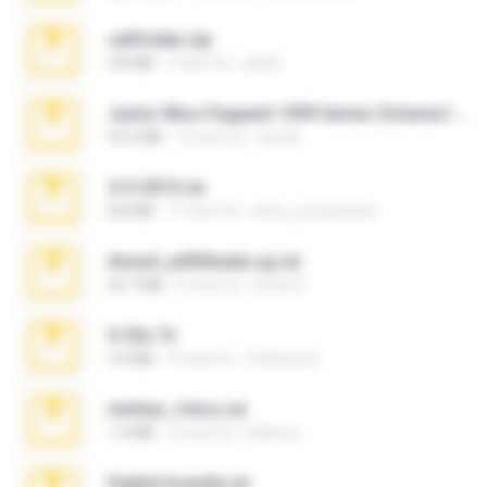
cellfolder.zip
9.8 MB
3 anni fa
ela26
Junior Miss Pageant 1999 Series (Volume I Part I NC 6).7z
53.5 MB
12 anni fa
luis M.
4-5-2015.rar
8.8 MB
11 anni fa
extra_precautions
Anna4_yd3t0nada.sg.rar
60.7 MB
5 mesi fa
Rodri R.
X-23x.7z
3.4 MB
9 mesi fa
Federico B.
minhas_fotos.rar
1.4 MB
2 mesi fa
Rebeca
Digital Insanity.rar