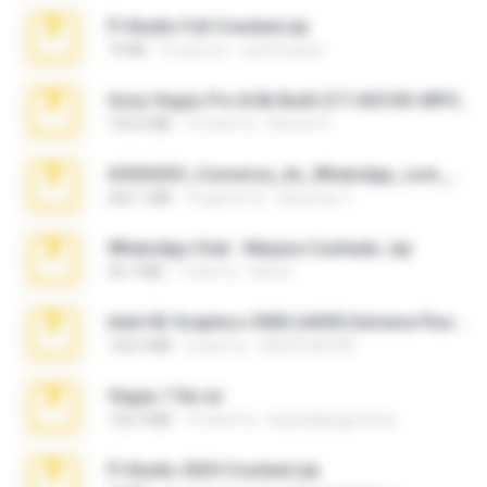
Fl Studio Full Cracked.zip
79 KB
4 mesi fa
Joel Powers
Sony Vegas Pro 8.0b Build 217-AVCHD-MPG-AC3 FIXED.7z
192.6 MB
16 anni fa
Steven P.
65536533_Conversa_do_WhatsApp_com_Meu_Esposo.zip
262.1 MB
16 giorni fa
desomar T.
WhatsApp Chat - Mayara Cunhada .zip
36.7 MB
7 anni fa
Ana K.
Intel HD Graphics 3000 (4459) Extreme Plus 2.0.zip
126.5 MB
6 anni fa
nIGHTmAYOR
Vegas 7.0a.rar
120.3 MB
15 anni fa
boyisadangerzone
Fl Studio 2025 Cracked.zip