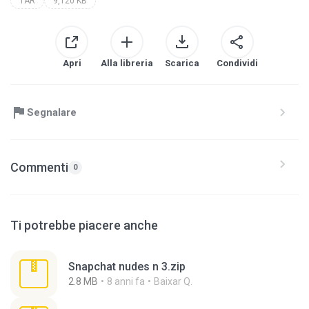
TAR
9,120 KB
Apri
Alla libreria
Scarica
Condividi
Segnalare
Commenti
0
Ti potrebbe piacere anche
Snapchat nudes n 3.zip
2.8 MB
8 anni fa
Baixar Q.