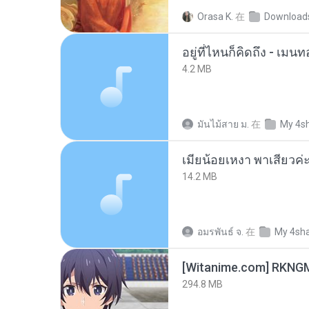
Orasa K.
在
Download
อยู่ที่ไหนก็คิดถึง - เม
4.2 MB
มันไม้สาย ม.
在
My 4s
14.2 MB
อมรพันธ์ จ.
在
My 4sh
294.8 MB