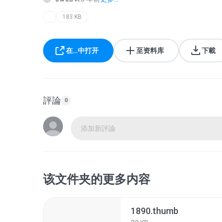
183 KB
在…中打开
至资料库
下載
評論
0
添加新評論
该文件夹的更多内容
1890.thumb