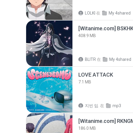
LOLKI
在
My 4shared
[Witanime.com] BSKHK
408.9 MB
BLITR
在
My 4shared
LOVE ATTACK
7.1 MB
지빈 임.
在
mp3
186.0 MB