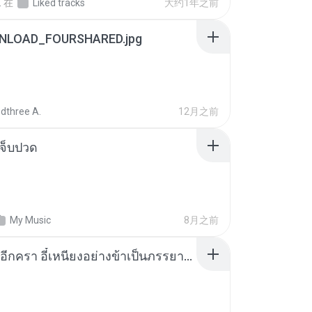
.
在
Liked tracks
大约1年之前
NLOAD_FOURSHARED.jpg
dthree A.
12月之前
จ็บปวด
My Music
8月之前
เกิดใหม่อีกครา อี๋เหนียงอย่างข้าเป็นภรรยาขุนนาง 1_ST.pdf