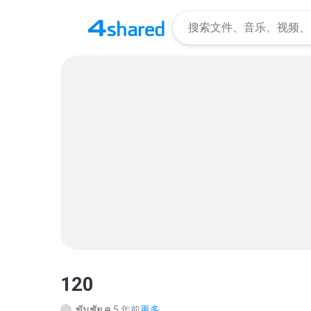
120
ขันชัย ค.
5 年前
更多...