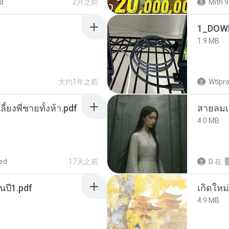
d
2月之前
Mith 9
1_DOW
1.9 MB
大约1年之前
Wtlpro
ลี้ยงพี่ชายทั้งห้า.pdf
สายลมเ
4.0 MB
ed
17天之前
D
在
นปี1.pdf
4.9 MB