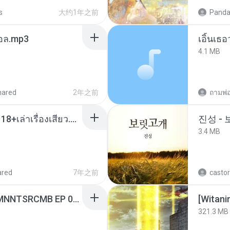
s
大约1年之前
Panda
นทอล.mp3
เอิ้นเธ
4.1 MB
hared
2年之前
ถามพ่
เมียน้อยเหงา พาเสียวค่ะ18+เล่าเรื่องเสียว.mp3
진성 -
3.4 MB
ared
7年之前
castor
[Witanime.com] RKNGMNNTSRCMB EP 06 HD.mp4
[Witan
321.3 MB