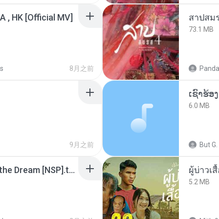
/A , HK [Official MV]
สาปสมร
73.1 MB
s
8月之前
Panda
6.0 MB
9月之前
But G.
Tomodachi Life Living the Dream [NSP].torrent
ผู้บ่าวเสื
5.2 MB