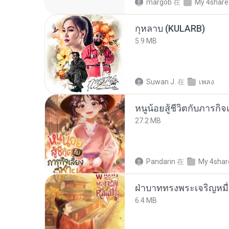
margob
在
My 4share
กุหลาบ (KULARB)
5.9 MB
Suwan J.
在
เพลง
หนูน้อยสู้ชีวิตกับภารกิจเ
27.2 MB
Pandarin
在
My 4shar
ฝ่าบาททรงพระเจริญหมื่
6.4 MB