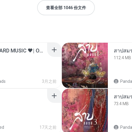
查看全部 1046 份文件
ไม่มีใครรู้ตัวเรา– UNHEARD MUSIC 🖤| Official Lyric Video | เพลงสู้ชีวิต
สาปสมร
112.4 MB
ads
3月之前
Panda
สาปสมร
73.4 MB
ed
17天之前
Panda