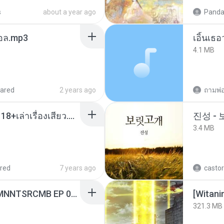
s
about a year ago
Panda
นทอล.mp3
เอิ้นเธ
4.1 MB
ared
2 years ago
ถามพ่
เมียน้อยเหงา พาเสียวค่ะ18+เล่าเรื่องเสียว.mp3
진성 -
3.4 MB
red
7 years ago
castor
[Witanime.com] RKNGMNNTSRCMB EP 06 HD.mp4
[Witan
321.3 MB