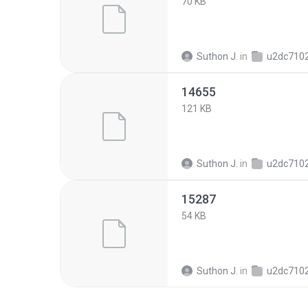
70 KB
Suthon J.
in
u2dc71029c73ab05f3948
14655
121 KB
Suthon J.
in
u2dc71029c73ab05f3948
15287
54 KB
Suthon J.
in
u2dc71029c73ab05f3948