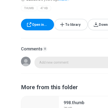
THUMB
47 KB
Open in...
To library
Down
Comments
0
Add new comment
More from this folder
998.thumb