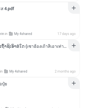
ส 4.pdf
rin
in
My 4shared
17 days ago
ເຊົາຮ້ອງເຖົ້າຊິເອົາທໍ່ໃດ (เซาฮ้องเถ้าสิเอาเท่าใด) ບຸນເກີດ ຫນູຫ່ວງ ft. ໂສພາ ຈຸນທະລາ
in
My 4shared
2 months ago
้อปุ๋ย