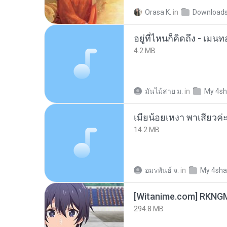
Orasa K.
in
Download
อยู่ที่ไหนก็คิดถึง - เม
4.2 MB
มันไม้สาย ม.
in
My 4sh
14.2 MB
อมรพันธ์ จ.
in
My 4sha
294.8 MB