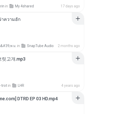
rin
in
My 4shared
17 days ago
อว่าความฮัก
อ&#39;พ ม.
in
SnapTube Audio
2 months ago
 보릿고개.mp3
-trot
in
LHR
4 years ago
ime.com] DTRD EP 03 HD.mp4