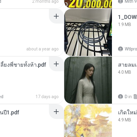
d
2 months ago
Mith 9
1_DOW
1.9 MB
about a year ago
Wtlpro
ลี้ยงพี่ชายทั้งห้า.pdf
สายลมเ
4.0 MB
ed
17 days ago
D
in
นปี1.pdf
4.9 MB