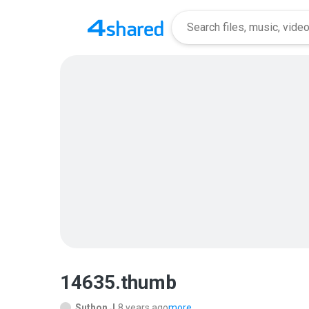
14635.thumb
Suthon J.
8 years ago
more...