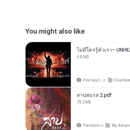
You might also like
4.8 MB
Peeraya L.
in
Downlo
สาปสมรส 2.pdf
78.3 MB
Pandarin
in
My 4shar