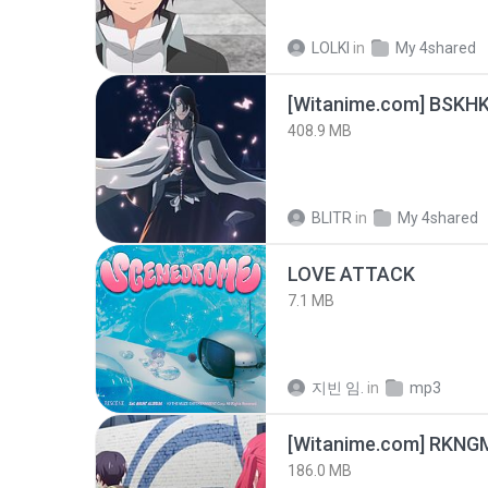
LOLKI
in
My 4shared
[Witanime.com] BSKHK
408.9 MB
BLITR
in
My 4shared
LOVE ATTACK
7.1 MB
지빈 임.
in
mp3
186.0 MB