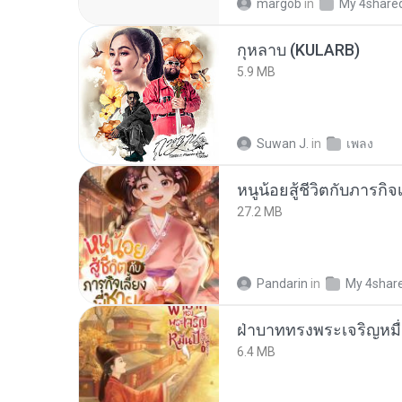
margob
in
My 4share
กุหลาบ (KULARB)
5.9 MB
Suwan J.
in
เพลง
หนูน้อยสู้ชีวิตกับภารกิจเ
27.2 MB
Pandarin
in
My 4shar
ฝ่าบาททรงพระเจริญหมื่
6.4 MB