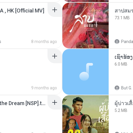
/A , HK [Official MV]
สาปสมร
73.1 MB
s
8 months ago
Panda
6.0 MB
9 months ago
But G.
Tomodachi Life Living the Dream [NSP].torrent
ผู้บ่าวเสื
5.2 MB