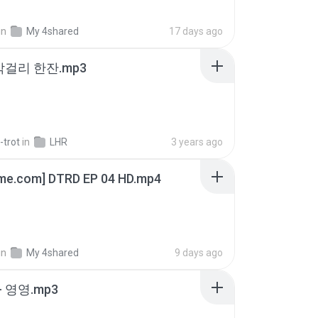
in
My 4shared
17 days ago
막걸리 한잔.mp3
-trot
in
LHR
3 years ago
ime.com] DTRD EP 04 HD.mp4
in
My 4shared
9 days ago
 영영.mp3