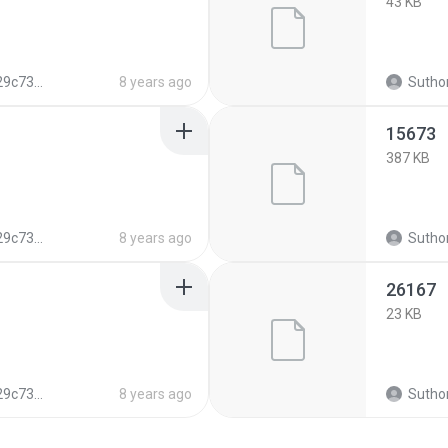
43 KB
321552b09ed1
8 years ago
Suthon
15673
387 KB
321552b09ed1
8 years ago
Suthon
26167
23 KB
321552b09ed1
8 years ago
Suthon