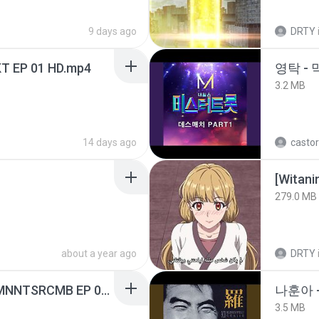
9 days ago
DRTY
T EP 01 HD.mp4
영탁 - 
3.2 MB
14 days ago
castor
[Witan
279.0 MB
about a year ago
DRTY
[Witanime.com] RKNGMNNTSRCMB EP 05 HD.mp4
나훈아 -
3.5 MB