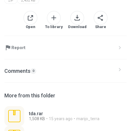
ZIP
2,452 KB
Open
To library
Download
Share
Report
Comments
0
More from this folder
tda.rar
1,508 KB
15 years ago
marijo_terra