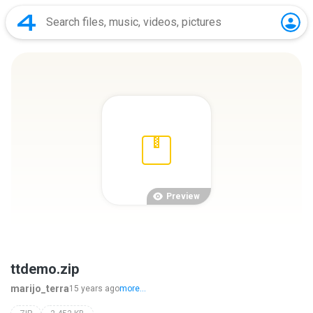
Preview
ttdemo.zip
marijo_terra
15 years ago
more...