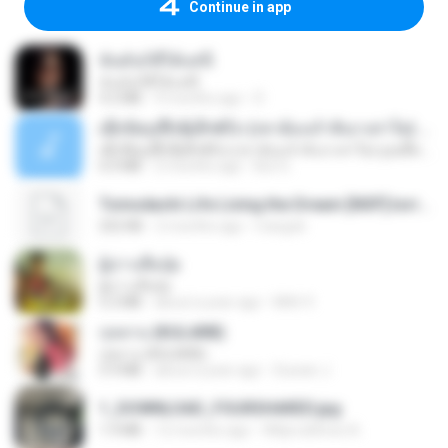
Continue in app
ฉันมันก็ดีได้แค่นี้
ฉันมันก็ดีได้แค่นี้
4.2 MB
9 months ago
D
ເຊົາຮ້ອງເຖົ້າຊິເອົາທໍ່ໃດ (เซาฮ้องเถ้าสิเอาเท่าใด) ບຸນເກີດ ຫນູຫ່ວງ ft. ໂສພາ ຈຸນທະລາ
ເຊົາຮ້ອງເຖົ້າຊິເອົາທໍ່ໃດ (เซาฮ้องเถ้าสิเอาเท่าใด) ບຸນເກີດ ຫນູຫ່ວງ ft. ໂສພາ ຈຸນທະລາ
6.0 MB
2 months ago
But G.
Tomodachi Life Living the Dream [NSP].torrent
252 KB
2 months ago
margob
ผู้บ่าวเสื้อปุ๋ย
ผู้บ่าวเสื้อปุ๋ย
5.2 MB
about a year ago
Mith 9.
กุหลาบ (KULARB)
กุหลาบ (KULARB)
5.9 MB
about a year ago
Suwan J.
1_DOWNLOAD_FOURSHARED.jpg
1.9 MB
12 months ago
Wtlprodthree A.