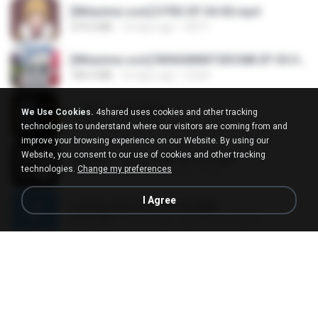
[Witanime.com] DTRD EP 04 HD.mp4
279.0 MB
10 days ago
DRTY
[Witanime.com] RKNGMNNTSRCMB EP 05 HD.mp4
186.0 MB
16 days ago
LOLKI
나훈아 - 영영.mp3
We Use Cookies.
4shared uses cookies and other tracking
3.5 MB
4 years ago
castor-trot
technologies to understand where our visitors are coming from and
improve your browsing experience on our Website. By using our
Website, you consent to our use of cookies and other tracking
배금성 - 사랑이 비를 맞아요.mp3
technologies.
Change my preferences
3.5 MB
4 years ago
castor-trot
I Agree
신유리) 유두자위 A to Z.mp3
256.6 MB
2 years ago
좀비고4인커플 좀.
Air Hostess S01 E01.mp4
174.4 MB
3 months ago
민호 이.
임영웅 - 어느 60대 노부부이야기.mp3
4.6 MB
4 years ago
castor-trot