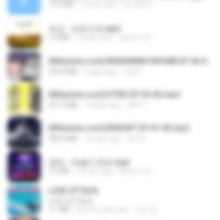
14.2 MB
7 years ago
อมรพันธ์ จ.
진성 - 보릿고개.mp3
3.4 MB
4 years ago
castor-trot
[Witanime.com] RKNGMNNTSRCMB EP 06 HD.mp4
294.8 MB
9 days ago
LOLKI
[Witanime.com] DTRD EP 03 HD.mp4
321.3 MB
17 days ago
DRTY
[Witanime.com] BSKHKT EP 01 HD.mp4
408.9 MB
14 days ago
BLITR
영탁 - 막걸리 한잔.mp3
3.2 MB
3 years ago
castor-trot
LOVE ATTACK
LOVE ATTACK
7.1 MB
about a year ago
지빈 임.