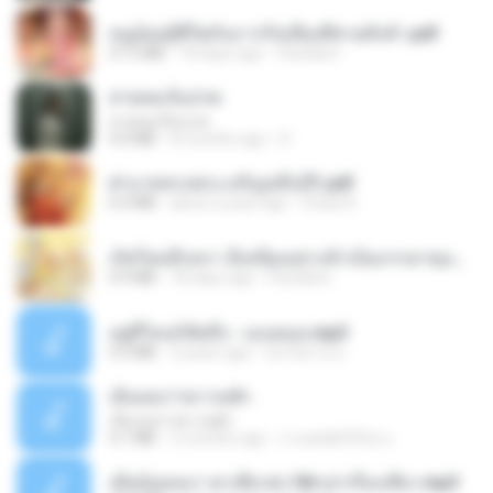
หนูน้อยสู้ชีวิตกับภารกิจเลี้ยงพี่ชายทั้งห้า.pdf
27.2 MB
18 days ago
Pandarin
สายลมเจ็บปวด
สายลมเจ็บปวด
4.0 MB
8 months ago
D
ฝ่าบาททรงพระเจริญหมื่นปี1.pdf
6.4 MB
about a year ago
Orasa K.
เกิดใหม่อีกครา อี๋เหนียงอย่างข้าเป็นภรรยาขุนนาง 1_ST.pdf
4.9 MB
18 days ago
Pandarin
อยู่ที่ไหนก็คิดถึง - เมนทอล.mp3
4.2 MB
2 years ago
มันไม้สาย ม.
เอิ้นเธอว่าความฮัก
เอิ้นเธอว่าความฮัก
4.1 MB
2 months ago
ถามพ่อ&#39;พ ม.
เมียน้อยเหงา พาเสียวค่ะ18+เล่าเรื่องเสียว.mp3