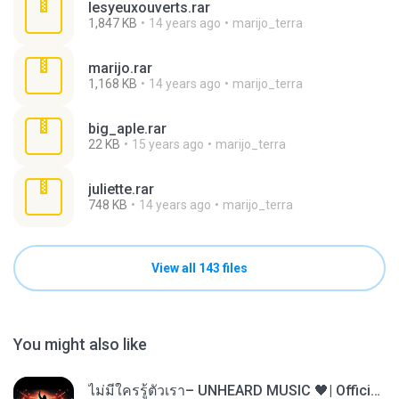
lesyeuxouverts.rar
1,847 KB
14 years ago
marijo_terra
marijo.rar
1,168 KB
14 years ago
marijo_terra
big_aple.rar
22 KB
15 years ago
marijo_terra
juliette.rar
748 KB
14 years ago
marijo_terra
View all 143 files
You might also like
ไม่มีใครรู้ตัวเรา– UNHEARD MUSIC 🖤| Official Lyric Video | เพลงสู้ชีวิต