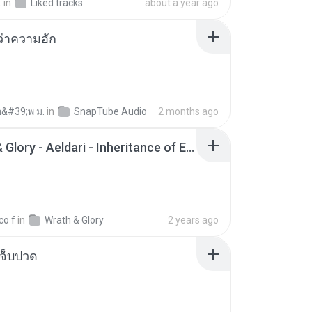
.
in
Liked tracks
about a year ago
อว่าความฮัก
อ&#39;พ ม.
in
SnapTube Audio
2 months ago
Wrath & Glory - Aeldari - Inheritance of Embers.pdf
co f
in
Wrath & Glory
2 years ago
จ็บปวด