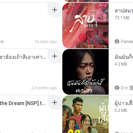
สาปสมร
73.1 MB
ed
16 days ago
Panda
ເຊົາຮ້ອງເຖົ້າຊິເອົາທໍ່ໃດ (เซาฮ้องเถ้าสิเอาเท่าใด) ບຸນເກີດ ຫນູຫ່ວງ ft. ໂສພາ ຈຸນທະລາ
ฉันมันก็ด
4.2 MB
2 months ago
D
in
Tomodachi Life Living the Dream [NSP].torrent
ผู้บ่าวเสื
5.2 MB