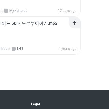
in
My 4shared
12 days ago
- 어느 60대 노부부이야기.mp3
-trot
in
LHR
4 years ago
ime.com] DTRD EP 04 HD.mp4
in
My 4shared
8 days ago
- 사랑이 비를 맞아요.mp3