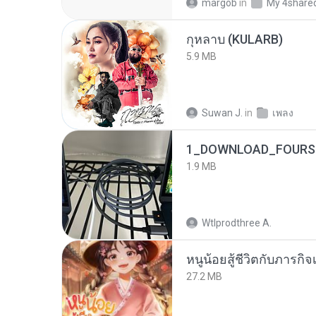
margob
in
My 4share
กุหลาบ (KULARB)
5.9 MB
Suwan J.
in
เพลง
1_DOWNLOAD_FOURSH
1.9 MB
Wtlprodthree A.
หนูน้อยสู้ชีวิตกับภารกิจเ
27.2 MB