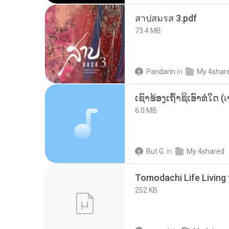
สาปสมรส 3.pdf
73.4 MB
Pandarin
in
My 4shar
6.0 MB
But G.
in
My 4shared
252 KB