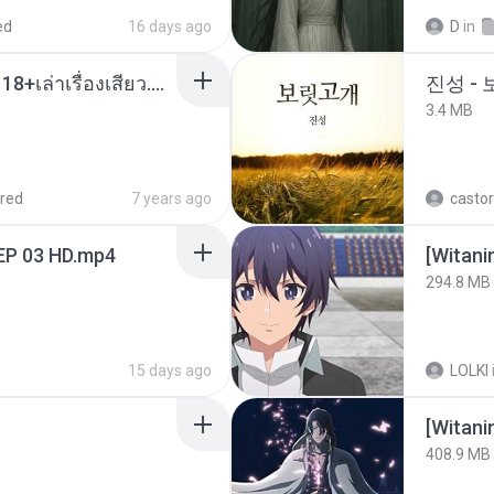
ed
16 days ago
D
in
เมียน้อยเหงา พาเสียวค่ะ18+เล่าเรื่องเสียว.mp3
진성 -
3.4 MB
red
7 years ago
castor
EP 03 HD.mp4
294.8 MB
15 days ago
LOLKI
[Witan
408.9 MB