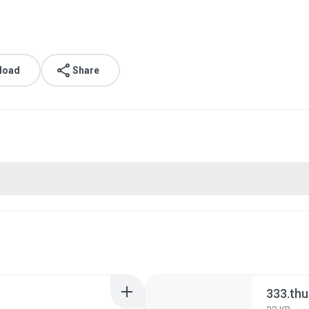
load
Share
333.th