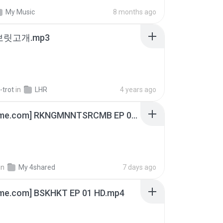
My Music
8 months ago
 보릿고개.mp3
-trot
in
LHR
4 years ago
[Witanime.com] RKNGMNNTSRCMB EP 06 HD.mp4
in
My 4shared
7 days ago
ime.com] BSKHKT EP 01 HD.mp4