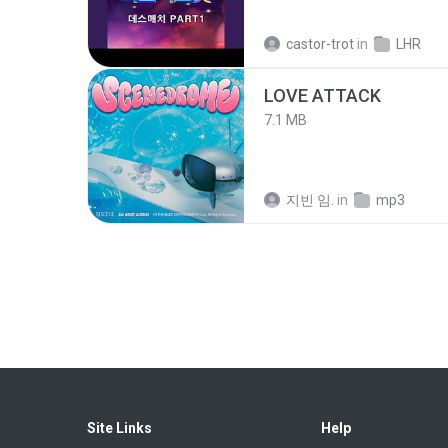
castor-trot
in
LHR
LOVE ATTACK
7.1 MB
지빈 임.
in
mp3
186.0 MB
LOLKI
in
My 4shared
나훈아 - 영영.mp3
3.5 MB