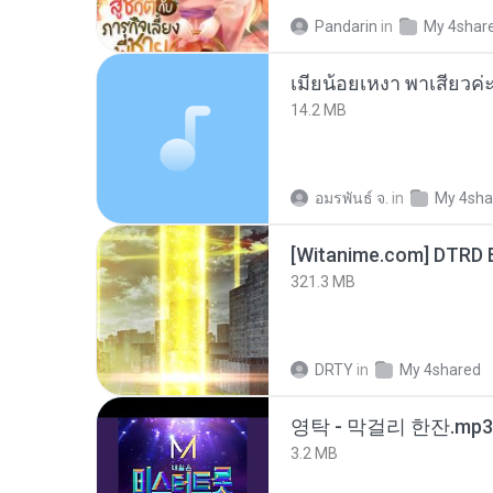
Pandarin
in
My 4shar
14.2 MB
อมรพันธ์ จ.
in
My 4sha
[Witanime.com] DTRD 
321.3 MB
DRTY
in
My 4shared
영탁 - 막걸리 한잔.mp3
3.2 MB