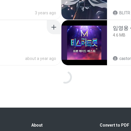
3 years ago
BLITR
임영웅 
4.6 MB
about a year ago
castor
[Witanime.com] RKNGMNNTSRCMB EP 05 HD.mp4
[Witan
279.0 MB
14 days ago
DRTY
배금성 
3.5 MB