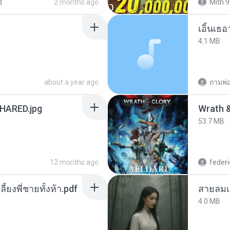
d
2 months ago
Mith 9
เอิ้นเธ
4.1 MB
about a year ago
ถามพ่
ARED.jpg
53.7 MB
12 months ago
federi
ลี้ยงพี่ชายทั้งห้า.pdf
สายลมเ
4.0 MB