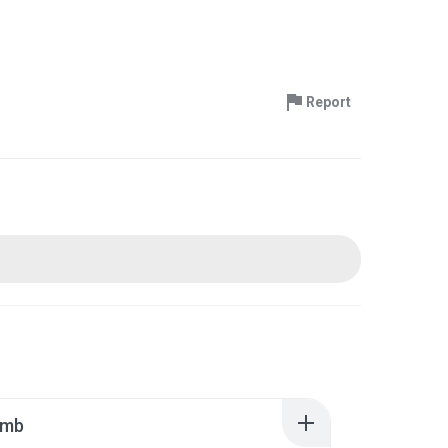
Report
umb