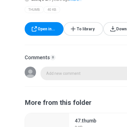
THUMB
40 KB
Open in...
To library
Down
Comments
0
Add new comment
More from this folder
47.thumb