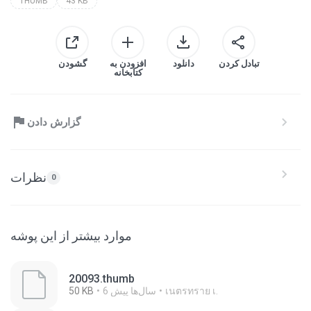
THUMB
43 KB
تبادل کردن
دانلود
افزودن به
گشودن
کتابخانه
گزارش دادن
نظرات
0
موارد بیشتر از این پوشه
20093.thumb
เนตรทราย เ.
6 سال‌ها پیش
50 KB