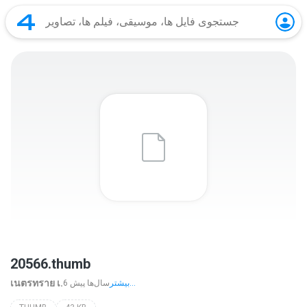
20566.thumb
เนตรทราย เ.
بیشتر...
6 سال‌ها پیش