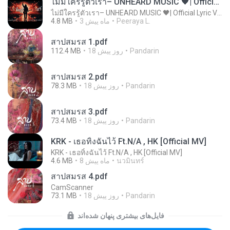
ไม่มีใครรู้ตัวเรา– UNHEARD MUSIC 🖤| Official Lyric Video | เพลงสู้ชีวิต
ไม่มีใครรู้ตัวเรา– UNHEARD MUSIC 🖤| Official Lyric Video | เพลงสู้ชีวิต
Peeraya L.
3 ماه پیش
4.8 MB
สาปสมรส 1.pdf
Pandarin
18 روز پیش
112.4 MB
สาปสมรส 2.pdf
Pandarin
18 روز پیش
78.3 MB
สาปสมรส 3.pdf
Pandarin
18 روز پیش
73.4 MB
KRK - เธอทิ้งฉันไว้ Ft.N/A , HK [Official MV]
KRK - เธอทิ้งฉันไว้ Ft.N/A , HK [Official MV]
นวมินทร์
8 ماه پیش
4.6 MB
สาปสมรส 4.pdf
CamScanner
Pandarin
18 روز پیش
73.1 MB
فایل‌های بیشتری پنهان شده‌اند