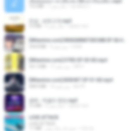
เมียน้อยเหงา พาเสียวค่ะ18+เล่าเรื่องเสียว.mp3
อมรพันธ์ จ.
7 سال پیش
14.2 MB
진성 - 보릿고개.mp3
castor-trot
4 سال پیش
3.4 MB
[Witanime.com] RKNGMNNTSRCMB EP 06 HD.mp4
LOLKI
9 روز پیش
294.8 MB
[Witanime.com] DTRD EP 03 HD.mp4
DRTY
17 روز پیش
321.3 MB
[Witanime.com] BSKHKT EP 01 HD.mp4
BLITR
14 روز پیش
408.9 MB
영탁 - 막걸리 한잔.mp3
castor-trot
3 سال پیش
3.2 MB
LOVE ATTACK
LOVE ATTACK
지빈 임.
حدود یک سال پیش
7.1 MB