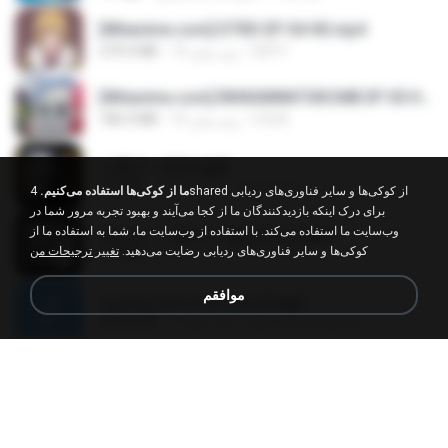
[Witanime.com] DTRD EP 04 HD.mp4
DRTY
10 روز پیش
279.0 MB
[Witanime.com] RKNGMNNTSRCMB EP 05 HD.mp4
LOLKI
16 روز پیش
186.0 MB
나훈아 - 영영.mp3
castor-trot
4 سال پیش
3.5 MB
ما از کوکی‌ها استفاده می‌کنیم.
4shared از کوکی‌ها و سایر فناوری‌های ردیابی
برای درک اینکه بازدیدکنندگان ما از کجا می‌آیند و بهبود تجربه مرور شما در
وب‌سایت ما استفاده می‌کند. با استفاده از وب‌سایت ما، شما به استفاده ما از
배금성 - 사랑이 비를 맞아요.mp3
کوکی‌ها و سایر فناوری‌های ردیابی رضایت می‌دهید.
تغییر ترجیحات من
castor-trot
4 سال پیش
3.5 MB
موافقم
신유리) 유두자위 A to Z.mp3
좀비고4인커플 좀.
2 سال پیش
256.6 MB
Air Hostess S01 E01.mp4
민호 이.
3 ماه پیش
174.4 MB
임영웅 - 어느 60대 노부부이야기.mp3