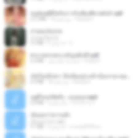
หนูน้อยสู้ชีวิตกับภารกิจเลี้ยงพี่ชายทั้งห้า.pdf
Pandarin
18 روز پیش
27.2 MB
สายลมเจ็บปวด
สายลมเจ็บปวด
D
8 ماه پیش
4.0 MB
ฝ่าบาททรงพระเจริญหมื่นปี1.pdf
Orasa K.
حدود یک سال پیش
6.4 MB
เกิดใหม่อีกครา อี๋เหนียงอย่างข้าเป็นภรรยาขุนนาง 1_ST.pdf
Pandarin
18 روز پیش
4.9 MB
อยู่ที่ไหนก็คิดถึง - เมนทอล.mp3
มันไม้สาย ม.
2 سال پیش
4.2 MB
เอิ้นเธอว่าความฮัก
เอิ้นเธอว่าความฮัก
ถามพ่อ&#39;พ ม.
2 ماه پیش
4.1 MB