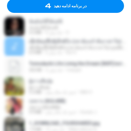
در برنامه ادامه دهید
ฉันมันก็ดีได้แค่นี้
ฉันมันก็ดีได้แค่นี้
D
9 ماه پیش
4.2 MB
ເຊົາຮ້ອງເຖົ້າຊິເອົາທໍ່ໃດ (เซาฮ้องเถ้าสิเอาเท่าใด) ບຸນເກີດ ຫນູຫ່ວງ ft. ໂສພາ ຈຸນທະລາ
ເຊົາຮ້ອງເຖົ້າຊິເອົາທໍ່ໃດ (เซาฮ้องเถ้าสิเอาเท่าใด) ບຸນເກີດ ຫນູຫ່ວງ ft. ໂສພາ ຈຸນທະລາ
But G.
2 ماه پیش
6.0 MB
Tomodachi Life Living the Dream [NSP].torrent
margob
2 ماه پیش
252 KB
ผู้บ่าวเสื้อปุ๋ย
ผู้บ่าวเสื้อปุ๋ย
Mith 9.
حدود یک سال پیش
5.2 MB
กุหลาบ (KULARB)
กุหลาบ (KULARB)
Suwan J.
حدود یک سال پیش
5.9 MB
1_DOWNLOAD_FOURSHARED.jpg
Wtlprodthree A.
12 ماه پیش
1.9 MB