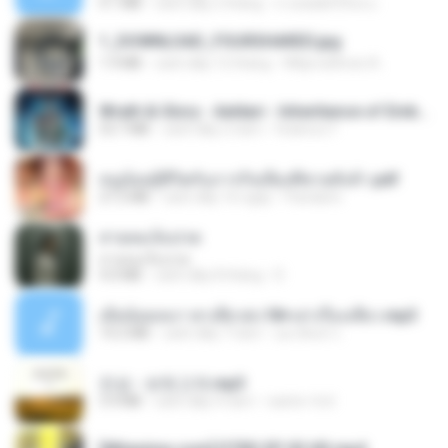
4.1 MB
cách đây 2 tháng
ถามพ่อ&#39;พ ม.
1_DOWNLOAD_FOURSHARED.jpg
1.9 MB
cách đây 12 tháng
Wtlprodthree A.
Wrath & Glory - Aeldari - Inheritance of Embers.pdf
53.7 MB
cách đây 2 năm
federico f
หนูน้อยสู้ชีวิตกับภารกิจเลี้ยงพี่ชายทั้งห้า.pdf
27.2 MB
cách đây 16 ngày
Pandarin
สายลมเจ็บปวด
สายลมเจ็บปวด
4.0 MB
cách đây 8 tháng
D
เมียน้อยเหงา พาเสียวค่ะ18+เล่าเรื่องเสียว.mp3
14.2 MB
cách đây 7 năm
อมรพันธ์ จ.
진성 - 보릿고개.mp3
3.4 MB
cách đây 4 năm
castor-trot