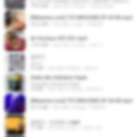
DJ TIKTOK TERBARU 2025🎵DJ JANGAN TUNGGU LAMA LAMA NANTI LAMA LAMA 🎵DJ SEDIA AKU SEBELUM HUJAN
199.4 MB
cách đây 6 tháng
Yahya Lahiya
[Witanime.com] TSTJWGCDMS EP 05 HD.mp4
423.2 MB
cách đây 7 ngày
DOMISR
Air Hostess S01 E01.mp4
174.4 MB
cách đây 3 tháng
민호 이.
갑자기
갑자기
3.0 MB
cách đây 2 tháng
복희 박.
Sedia Aku Sebelum Hujan
Sedia Aku Sebelum Hujan
3.8 MB
cách đây 10 tháng
Hamdi U.
[Witanime.com] TSTJWGCDMS EP 04 HD.mp4
567.0 MB
cách đây 14 ngày
DOMISR
금잔디 - 오라버니.mp3
3.1 MB
cách đây 4 năm
castor-trot