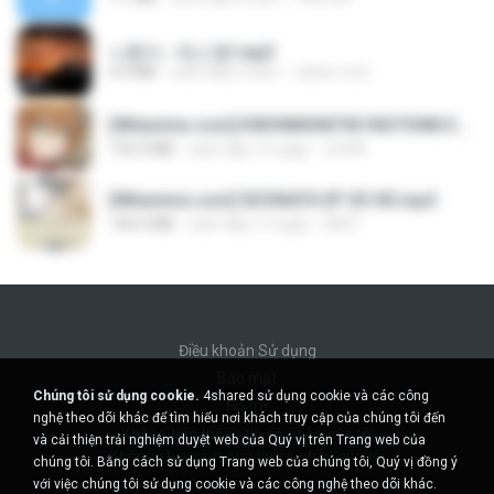
나훈아 - 테스형!.mp3
4.4 MB
cách đây 4 năm
castor-trot
[Witanime.com] KWONMSNITIK1NGTDNN EP 04 HD.mp4
192.0 MB
cách đây 13 ngày
JUVIA
[Witanime.com] SDONATA EP 03 HD.mp4
140.6 MB
cách đây 17 ngày
GRET
Điều khoản Sử dụng
Bảo mật
Chúng tôi sử dụng cookie.
4shared sử dụng cookie và các công
Hỗ trợ
nghệ theo dõi khác để tìm hiểu nơi khách truy cập của chúng tôi đến
Không bán thông tin cá nhân của tôi
và cải thiện trải nghiệm duyệt web của Quý vị trên Trang web của
Không chia sẻ thông tin cá nhân của tôi
chúng tôi. Bằng cách sử dụng Trang web của chúng tôi, Quý vị đồng ý
với việc chúng tôi sử dụng cookie và các công nghệ theo dõi khác.