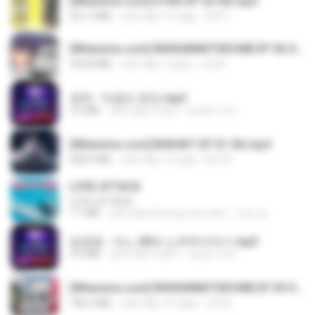
[Witanime.com] DTRD EP 03 HD.mp4
321.3 MB
cách đây 15 ngày
DRTY
[Witanime.com] RKNGMNNTSRCMB EP 06 HD.mp4
294.8 MB
cách đây 7 ngày
LOLKI
영탁 - 막걸리 한잔.mp3
3.2 MB
cách đây 3 năm
castor-trot
[Witanime.com] BSKHKT EP 01 HD.mp4
408.9 MB
cách đây 12 ngày
BLITR
LOVE ATTACK
LOVE ATTACK
7.1 MB
cách đây khoảng một năm
지빈 임.
임영웅 - 어느 60대 노부부이야기.mp3
4.6 MB
cách đây 4 năm
castor-trot
[Witanime.com] RKNGMNNTSRCMB EP 05 HD.mp4
186.0 MB
cách đây 14 ngày
LOLKI