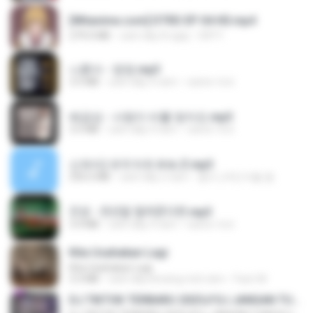
[Witanime.com] DTRD EP 04 HD.mp4
279.0 MB
cách đây 8 ngày
DRTY
나훈아 - 영영.mp3
3.5 MB
cách đây 4 năm
castor-trot
배금성 - 사랑이 비를 맞아요.mp3
3.5 MB
cách đây 4 năm
castor-trot
신유리) 유두자위 A to Z.mp3
256.6 MB
cách đây 2 năm
좀비고4인커플 좀.
진성 - 천년을 빌려준다면.mp3
3.4 MB
cách đây 4 năm
castor-trot
Kita Usahakan Lagi
Kita Usahakan Lagi
3.3 MB
cách đây khoảng một năm
Fazri M.
DJ TIKTOK TERBARU 2025🎵DJ JANGAN TUNGGU LAMA LAMA NANTI LAMA LAMA 🎵DJ SEDIA AKU SEBELUM HUJAN