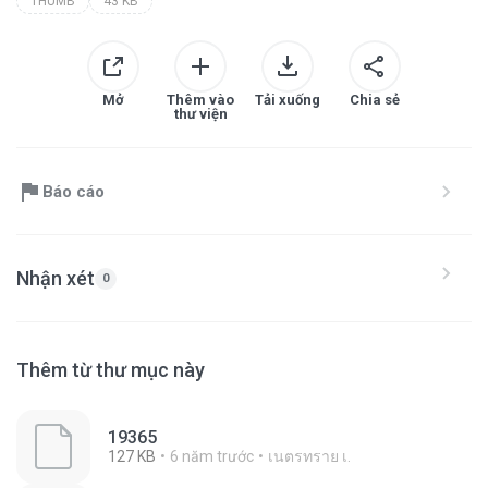
THUMB
43 KB
Mở
Thêm vào
Tải xuống
Chia sẻ
thư viện
Báo cáo
Nhận xét
0
Thêm từ thư mục này
19365
127 KB
6 năm trước
เนตรทราย เ.