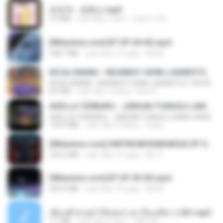
문희옥 - 평행선.mp3
2.9 MB
cách đây 4 năm
castor-trot
[Witanime.com] BT EP 04 HD.mp4
248.7 MB
cách đây 12 ngày
BAXK
KICAU MANIA - NDARBOY GENK x BANDITOZ YAOW 86 (OFFICIAL LYRIC VIDEO) GAS POL NDANGAK
KICAU MANIA - NDARBOY GENK x BANDITOZ YAOW 86 (OFFICIAL LYRIC VIDEO) GAS POL NDANGAK
8.9 MB
cách đây 3 tháng
Rina P.
ADELLA TERBARU - JANGAN TUNGGU LAMA LAMA - GELAS RETAK - OM ADELLA FULL ALBUM TERBARU 2026
ADELLA TERBARU - JANGAN TUNGGU LAMA LAMA - GELAS RETAK - OM ADELLA FULL ALBUM TERBARU 2026
133.0 MB
cách đây 4 tháng
Cuplis
[Witanime.com] HMYNGWHSNIDMS2S EP 04 HD.mp4
235.5 MB
cách đây 13 ngày
KILJY
[Witanime.com] BT EP 03 HD.mp4
250.0 MB
cách đây 19 ngày
BAXK
เพื่อนพี่ ช่วยทำให้เสด ( เล่าเรื่องเสียว ) 201.mp3
7.1 MB
cách đây 6 năm
TNP2 M.