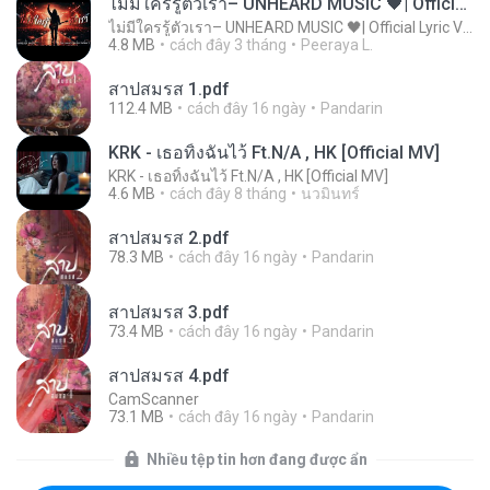
ไม่มีใครรู้ตัวเรา– UNHEARD MUSIC 🖤| Official Lyric Video | เพลงสู้ชีวิต
ไม่มีใครรู้ตัวเรา– UNHEARD MUSIC 🖤| Official Lyric Video | เพลงสู้ชีวิต
4.8 MB
cách đây 3 tháng
Peeraya L.
สาปสมรส 1.pdf
112.4 MB
cách đây 16 ngày
Pandarin
KRK - เธอทิ้งฉันไว้ Ft.N/A , HK [Official MV]
KRK - เธอทิ้งฉันไว้ Ft.N/A , HK [Official MV]
4.6 MB
cách đây 8 tháng
นวมินทร์
สาปสมรส 2.pdf
78.3 MB
cách đây 16 ngày
Pandarin
สาปสมรส 3.pdf
73.4 MB
cách đây 16 ngày
Pandarin
สาปสมรส 4.pdf
CamScanner
73.1 MB
cách đây 16 ngày
Pandarin
Nhiều tệp tin hơn đang được ẩn