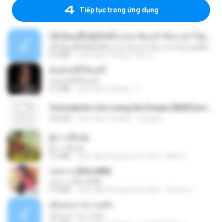
Tiếp tục trong ứng dụng
ເຊົາຮ້ອງເຖົ້າຊິເອົາທໍ່ໃດ (เซาฮ้องเถ้าสิเอาเท่าใด) ບຸນເກີດ ຫນູຫ່ວງ ft. ໂສພາ ຈຸນທະລາ
ເຊົາຮ້ອງເຖົ້າຊິເອົາທໍ່ໃດ (เซาฮ้องเถ้าสิเอาเท่าใด) ບຸນເກີດ ຫນູຫ່ວງ ft. ໂສພາ ຈຸນທະລາ
6.0 MB
cách đây 2 tháng
But G.
ฉันมันก็ดีได้แค่นี้
ฉันมันก็ดีได้แค่นี้
4.2 MB
cách đây 9 tháng
D
Tomodachi Life Living the Dream [NSP].torrent
252 KB
cách đây 2 tháng
margob
ผู้บ่าวเสื้อปุ๋ย
ผู้บ่าวเสื้อปุ๋ย
5.2 MB
cách đây khoảng một năm
Mith 9.
กุหลาบ (KULARB)
กุหลาบ (KULARB)
5.9 MB
cách đây khoảng một năm
Suwan J.
เอิ้นเธอว่าความฮัก
เอิ้นเธอว่าความฮัก