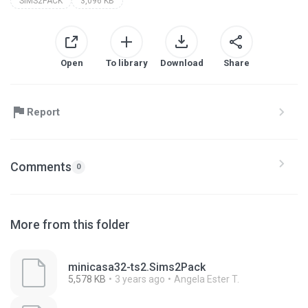
SIMS2PACK
3,096 KB
Open
To library
Download
Share
Report
Comments
0
More from this folder
minicasa32-ts2.Sims2Pack
5,578 KB
3 years ago
Angela Ester T.