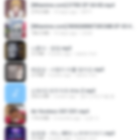
[Witanime.com] DTRD EP 04 HD.mp4
279.0 MB
10 days ago
DRTY
[Witanime.com] RKNGMNNTSRCMB EP 05 HD.mp4
186.0 MB
16 days ago
LOLKI
나훈아 - 영영.mp3
3.5 MB
4 years ago
castor-trot
배금성 - 사랑이 비를 맞아요.mp3
3.5 MB
4 years ago
castor-trot
신유리) 유두자위 A to Z.mp3
256.6 MB
2 years ago
좀비고4인커플 좀.
Air Hostess S01 E01.mp4
174.4 MB
3 months ago
민호 이.
임영웅 - 어느 60대 노부부이야기.mp3
4.6 MB
4 years ago
castor-trot