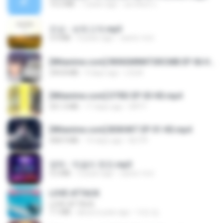
14.2 MB
7 years ago
อมรพันธ์ จ.
진성 - 보릿고개.mp3
3.4 MB
4 years ago
castor-trot
[Witanime.com] RKNGMNNTSRCMB EP 06 HD.mp4
294.8 MB
9 days ago
LOLKI
[Witanime.com] DTRD EP 03 HD.mp4
321.3 MB
17 days ago
DRTY
[Witanime.com] BSKHKT EP 01 HD.mp4
408.9 MB
14 days ago
BLITR
영탁 - 막걸리 한잔.mp3
3.2 MB
3 years ago
castor-trot
LOVE ATTACK
LOVE ATTACK
7.1 MB
about a year ago
지빈 임.