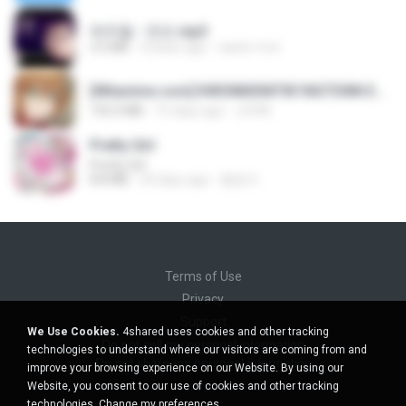
박우철 - 연모.mp3
3.5 MB
4 years ago
castor-trot
[Witanime.com] KWONMSNITIK1NGTDNN EP 04 HD.mp4
192.0 MB
15 days ago
JUVIA
Pretty Girl
Pretty Girl
8.8 MB
24 days ago
황영지
Terms of Use
Privacy
Support
We Use Cookies.
4shared uses cookies and other tracking
Do not sell my personal information
technologies to understand where our visitors are coming from and
Do not share my personal information
improve your browsing experience on our Website. By using our
Website, you consent to our use of cookies and other tracking
technologies.
Change my preferences