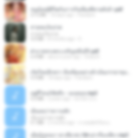
หนูน้อยสู้ชีวิตกับภารกิจเลี้ยงพี่ชายทั้งห้า.pdf
27.2 MB
18 days ago
Pandarin
สายลมเจ็บปวด
สายลมเจ็บปวด
4.0 MB
8 months ago
D
ฝ่าบาททรงพระเจริญหมื่นปี1.pdf
6.4 MB
about a year ago
Orasa K.
เกิดใหม่อีกครา อี๋เหนียงอย่างข้าเป็นภรรยาขุนนาง 1_ST.pdf
4.9 MB
18 days ago
Pandarin
อยู่ที่ไหนก็คิดถึง - เมนทอล.mp3
4.2 MB
2 years ago
มันไม้สาย ม.
เอิ้นเธอว่าความฮัก
เอิ้นเธอว่าความฮัก
4.1 MB
2 months ago
ถามพ่อ&#39;พ ม.
เมียน้อยเหงา พาเสียวค่ะ18+เล่าเรื่องเสียว.mp3