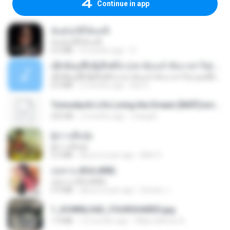
Continue in app
ฉันมันก็ดีได้แค่นี้
ฉันมันก็ดีได้แค่นี้
4.2 MB
9 months ago
D
ເຊົາຮ້ອງເຖົ້າຊິເອົາທໍ່ໃດ (เซาฮ้องเถ้าสิเอาเท่าใด) ບຸນເກີດ ຫນູຫ່ວງ ft. ໂສພາ ຈຸນທະລາ
ເຊົາຮ້ອງເຖົ້າຊິເອົາທໍ່ໃດ (เซาฮ้องเถ้าสิเอาเท่าใด) ບຸນເກີດ ຫນູຫ່ວງ ft. ໂສພາ ຈຸນທະລາ
6.0 MB
2 months ago
But G.
Tomodachi Life Living the Dream [NSP].torrent
252 KB
2 months ago
margob
ผู้บ่าวเสื้อปุ๋ย
ผู้บ่าวเสื้อปุ๋ย
5.2 MB
about a year ago
Mith 9.
กุหลาบ (KULARB)
กุหลาบ (KULARB)
5.9 MB
about a year ago
Suwan J.
1_DOWNLOAD_FOURSHARED.jpg
1.9 MB
12 months ago
Wtlprodthree A.