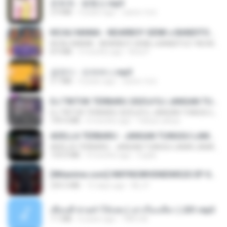
문희옥 - 평행선.mp3
2.9 MB
4 years ago
castor-trot
KICAU MANIA - NDARBOY GENK x BANDITOZ YAOW 86 (OFFICIAL LYRIC VIDEO) GAS POL NDANGAK
KICAU MANIA - NDARBOY GENK x BANDITOZ YAOW 86 (OFFICIAL LYRIC VIDEO) GAS POL NDANGAK
8.9 MB
3 months ago
Rina P.
금잔디 - 오라버니.mp3
3.1 MB
4 years ago
castor-trot
DJ TIKTOK TERBARU 2025🎵DJ JANGAN TUNGGU LAMA LAMA NANTI LAMA LAMA 🎵DJ SEDIA AKU SEBELUM HUJAN
DJ TIKTOK TERBARU 2025🎵DJ JANGAN TUNGGU LAMA LAMA NANTI LAMA LAMA 🎵DJ SEDIA AKU SEBELUM HUJAN
199.4 MB
6 months ago
Yahya Lahiya
ADELLA TERBARU - JANGAN TUNGGU LAMA LAMA - GELAS RETAK - OM ADELLA FULL ALBUM TERBARU 2026
ADELLA TERBARU - JANGAN TUNGGU LAMA LAMA - GELAS RETAK - OM ADELLA FULL ALBUM TERBARU 2026
133.0 MB
4 months ago
Cuplis
[Witanime.com] HMYNGWHSNIDMS2S EP 04 HD.mp4
235.5 MB
15 days ago
KILJY
เพื่อนพี่ ช่วยทำให้เสด ( เล่าเรื่องเสียว ) 201.mp3
7.1 MB
6 years ago
TNP2 M.