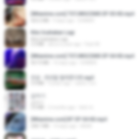
[Witanime.com] TSTJWGCDMS EP 05 HD.mp4
423.2 MB
9 days ago
DOMISR
Kita Usahakan Lagi
Kita Usahakan Lagi
3.3 MB
about a year ago
Fazri M.
[Witanime.com] TSTJWGCDMS EP 04 HD.mp4
567.0 MB
16 days ago
DOMISR
진성 - 천년을 빌려준다면.mp3
3.4 MB
4 years ago
castor-trot
갑자기
갑자기
3.0 MB
2 months ago
복희 박.
[Witanime.com] BT EP 04 HD.mp4
248.7 MB
14 days ago
BAXK