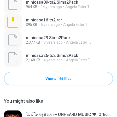
minicasa09-ts2.Sims2Pack
964 KB
14 years ago
Angela Ester T.
minicasa16-ts2.rar
395 KB
6 years ago
Angela Ester T.
minicasa29.Sims2Pack
2,377 KB
3 years ago
Angela Ester T.
minicasa26-ts2.Sims2Pack
2,148 KB
4 years ago
Angela Ester T.
View all 65 files
You might also like
ไม่มีใครรู้ตัวเรา– UNHEARD MUSIC 🖤| Official Lyric Video | เพลงสู้ชีวิต