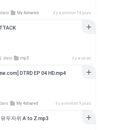
dans
My 4shared
il y a environ 14 jours
ATTACK
.
dans
mp3
il y a un an
ime.com] DTRD EP 04 HD.mp4
dans
My 4shared
il y a environ 9 jours
유두자위 A to Z.mp3