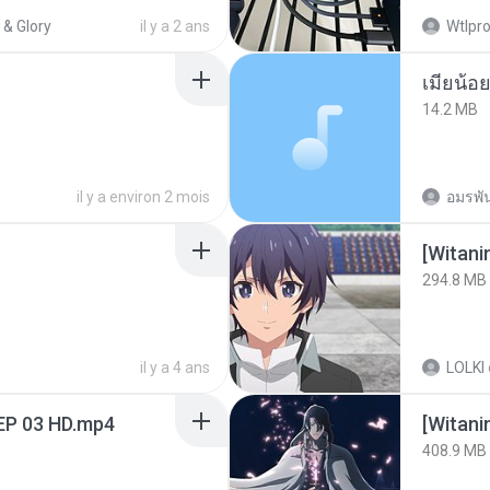
 & Glory
il y a 2 ans
Wtlpro
14.2 MB
il y a environ 2 mois
อมรพัน
294.8 MB
il y a 4 ans
LOLKI
EP 03 HD.mp4
[Witan
408.9 MB