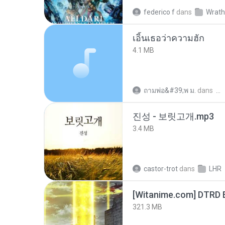
federico f
dans
Wrath
เอิ้นเธอว่าความฮัก
4.1 MB
ถามพ่อ&#39;พ ม.
dans
진성 - 보릿고개.mp3
3.4 MB
castor-trot
dans
LHR
[Witanime.com] DTRD 
321.3 MB