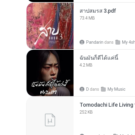
สาปสมรส 3.pdf
73.4 MB
Pandarin
dans
My 4s
ฉันมันก็ดีได้แค่นี้
4.2 MB
D
dans
My Music
252 KB