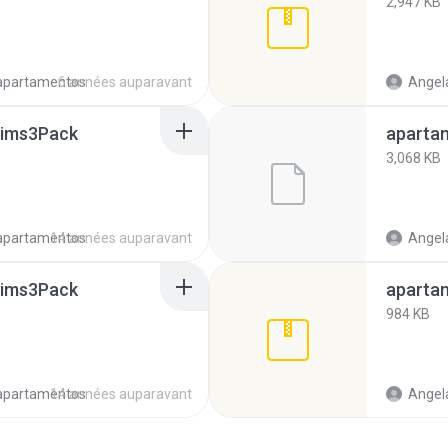
2,947 KB
apartamentos
6 années auparavant
Angela
Sims3Pack
aparta
3,068 KB
apartamentos
14 années auparavant
Angela
Sims3Pack
aparta
984 KB
apartamentos
14 années auparavant
Angela