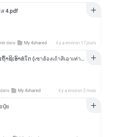
ส 4.pdf
rin
dans
My 4shared
il y a environ 17 jours
ເຊົາຮ້ອງເຖົ້າຊິເອົາທໍ່ໃດ (เซาฮ้องเถ้าสิเอาเท่าใด) ບຸນເກີດ ຫນູຫ່ວງ ft. ໂສພາ ຈຸນທະລາ
dans
My 4shared
il y a environ 2 mois
้อปุ๋ย