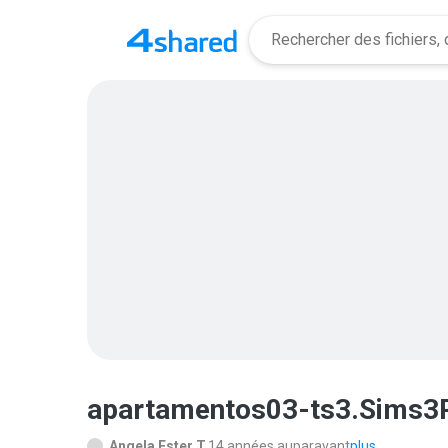
apartamentos03-ts3.Sims3
Angela Ester T.
14 années auparavant
plus...