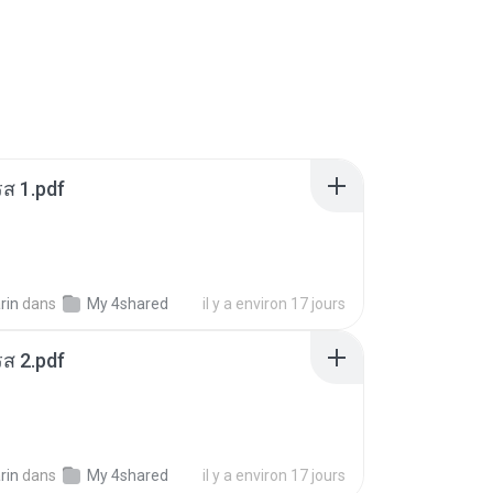
ส 1.pdf
rin
dans
My 4shared
il y a environ 17 jours
ส 2.pdf
rin
dans
My 4shared
il y a environ 17 jours