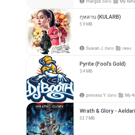
margob
dans
My 4sh
กุหลาบ (KULARB)
5.9 MB
Suwan J.
dans
เพลง
Pyrite (Fool's Gold)
3.4 MB
princess Y.
dans
My 4
53.7 MB