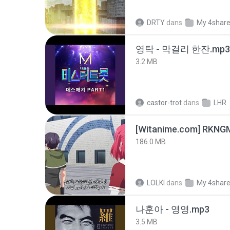
DRTY
dans
My 4shar
영탁 - 막걸리 한잔.mp3
3.2 MB
castor-trot
dans
LHR
186.0 MB
LOLKI
dans
My 4shar
나훈아 - 영영.mp3
3.5 MB