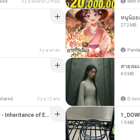
ared
il y a environ 2 mois
Mith 9
หนูน้อยส
27.2 MB
il y a un an
Panda
สายลมเ
4.0 MB
shared
il y a 12 ans
D
dan
Wrath & Glory - Aeldari - Inheritance of Embers.pdf
1_DOW
1.9 MB