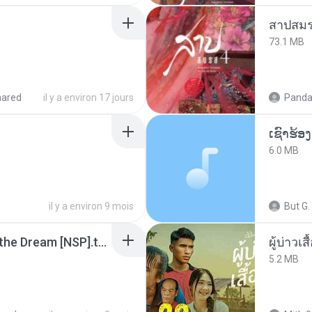
สาปสมร
73.1 MB
hared
il y a environ 17 jours
Panda
6.0 MB
il y a environ 9 mois
But G.
Tomodachi Life Living the Dream [NSP].torrent
ผู้บ่าวเสื
5.2 MB