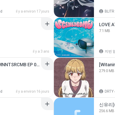
ed
il y a environ 17 jours
BLITR
LOVE 
7.1 MB
il y a 3 ans
지빈 임
[Witanime.com] RKNGMNNTSRCMB EP 05 HD.mp4
[Witan
279.0 MB
ed
il y a environ 16 jours
DRTY
신유리) 
256.6 MB